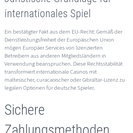
internationales Spiel
Ein bestätigter Fakt aus dem EU-Recht: Gemäß der
Dienstleistungsfreiheit der Europäischen Union
mögen Europäer Services von lizenzierten
Betreibern aus anderen Mitgliedsländern in
Verwendung beanspruchen. Diese Rechtsstabilität
transformiert internationale Casinos mit
maltesischer, curacaoischer oder Gibraltar-Lizenz zu
legalen Optionen für deutsche Spieler.
Sichere
Zahlungsmethoden