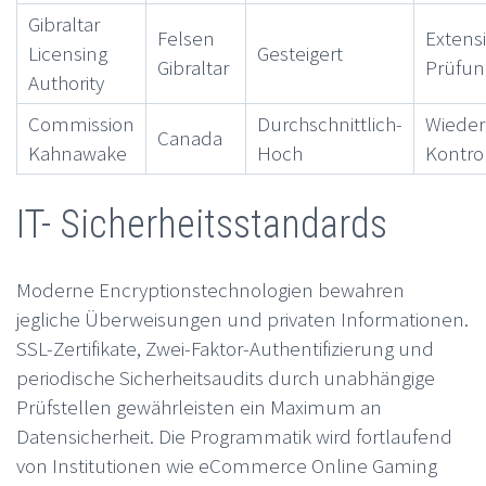
Gibraltar
Felsen
Extens
Licensing
Gesteigert
Gibraltar
Prüfu
Authority
Commission
Durchschnittlich-
Wiede
Canada
Kahnawake
Hoch
Kontro
IT- Sicherheitsstandards
Moderne Encryptionstechnologien bewahren
jegliche Überweisungen und privaten Informationen.
SSL-Zertifikate, Zwei-Faktor-Authentifizierung und
periodische Sicherheitsaudits durch unabhängige
Prüfstellen gewährleisten ein Maximum an
Datensicherheit. Die Programmatik wird fortlaufend
von Institutionen wie eCommerce Online Gaming