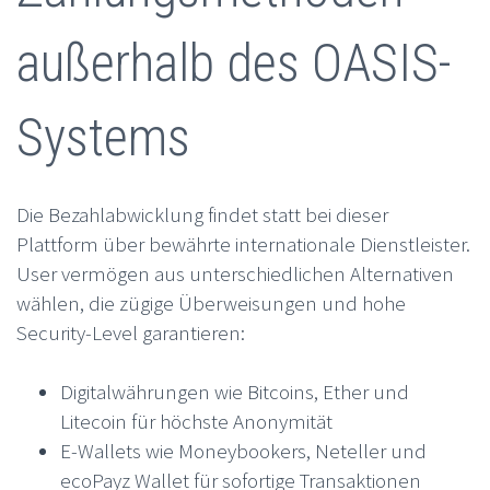
außerhalb des OASIS-
Systems
Die Bezahlabwicklung findet statt bei dieser
Plattform über bewährte internationale Dienstleister.
User vermögen aus unterschiedlichen Alternativen
wählen, die zügige Überweisungen und hohe
Security-Level garantieren:
Digitalwährungen wie Bitcoins, Ether und
Litecoin für höchste Anonymität
E-Wallets wie Moneybookers, Neteller und
ecoPayz Wallet für sofortige Transaktionen