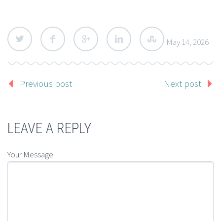
May 14, 2026
Previous post
Next post
LEAVE A REPLY
Your Message