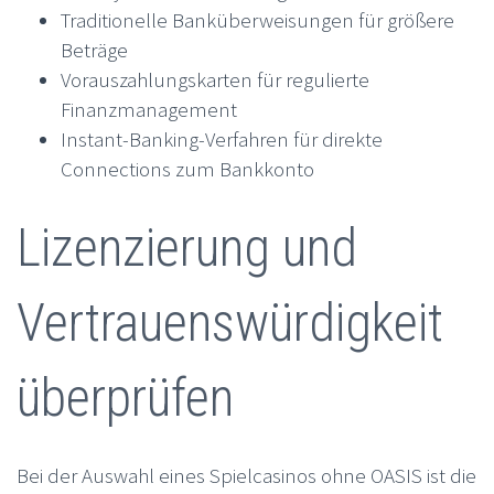
Traditionelle Banküberweisungen für größere
Beträge
Vorauszahlungskarten für regulierte
Finanzmanagement
Instant-Banking-Verfahren für direkte
Connections zum Bankkonto
Lizenzierung und
Vertrauenswürdigkeit
überprüfen
Bei der Auswahl eines Spielcasinos ohne OASIS ist die