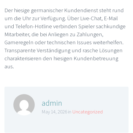
Der hiesige germanischer Kundendienst steht rund
um die Uhr zur Verfügung. Über Live-Chat, E-Mail
und Telefon-Hotline verbinden Spieler sachkundige
Mitarbeiter, die bei Anliegen zu Zahlungen,
Gameregeln oder technischen Issues weiterhelfen.
Transparente Verständigung und rasche Lösungen
charakterisieren den hiesigen Kundenbetreuung
aus.
admin
May 14, 2026 in
Uncategorized