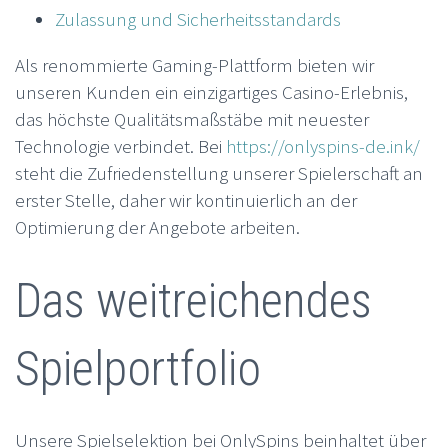
Zulassung und Sicherheitsstandards
Als renommierte Gaming-Plattform bieten wir
unseren Kunden ein einzigartiges Casino-Erlebnis,
das höchste Qualitätsmaßstäbe mit neuester
Technologie verbindet. Bei
https://onlyspins-de.ink/
steht die Zufriedenstellung unserer Spielerschaft an
erster Stelle, daher wir kontinuierlich an der
Optimierung der Angebote arbeiten.
Das weitreichendes
Spielportfolio
Unsere Spielselektion bei OnlySpins beinhaltet über