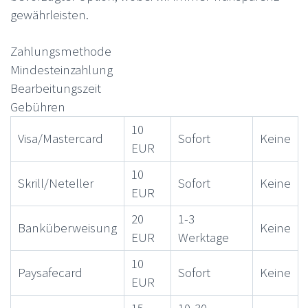
gewährleisten.
Zahlungsmethode
Mindesteinzahlung
Bearbeitungszeit
Gebühren
10
Visa/Mastercard
Sofort
Keine
EUR
10
Skrill/Neteller
Sofort
Keine
EUR
20
1-3
Banküberweisung
Keine
EUR
Werktage
10
Paysafecard
Sofort
Keine
EUR