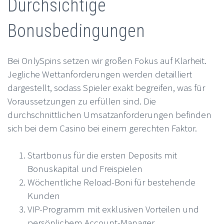
Durchsichtige
Bonusbedingungen
Bei OnlySpins setzen wir großen Fokus auf Klarheit.
Jegliche Wettanforderungen werden detailliert
dargestellt, sodass Spieler exakt begreifen, was für
Voraussetzungen zu erfüllen sind. Die
durchschnittlichen Umsatzanforderungen befinden
sich bei dem Casino bei einem gerechten Faktor.
Startbonus für die ersten Deposits mit
Bonuskapital und Freispielen
Wöchentliche Reload-Boni für bestehende
Kunden
VIP-Programm mit exklusiven Vorteilen und
persönlichem Account-Manager