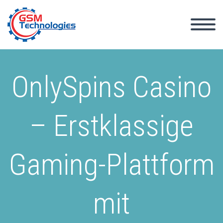
OnlySpins Casino
– Erstklassige
Gaming-Plattform
mit