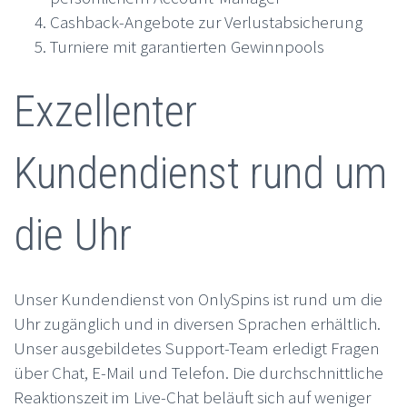
Cashback-Angebote zur Verlustabsicherung
Turniere mit garantierten Gewinnpools
Exzellenter
Kundendienst rund um
die Uhr
Unser Kundendienst von OnlySpins ist rund um die
Uhr zugänglich und in diversen Sprachen erhältlich.
Unser ausgebildetes Support-Team erledigt Fragen
über Chat, E-Mail und Telefon. Die durchschnittliche
Reaktionszeit im Live-Chat beläuft sich auf weniger