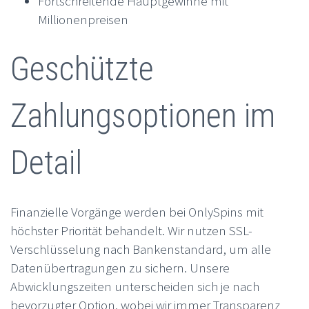
Fortschreitende Hauptgewinne mit
Millionenpreisen
Geschützte
Zahlungsoptionen im
Detail
Finanzielle Vorgänge werden bei OnlySpins mit
höchster Priorität behandelt. Wir nutzen SSL-
Verschlüsselung nach Bankenstandard, um alle
Datenübertragungen zu sichern. Unsere
Abwicklungszeiten unterscheiden sich je nach
bevorzugter Option, wobei wir immer Transparenz