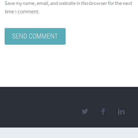
Save my name, email, and website in this browser for the next
time I comment.