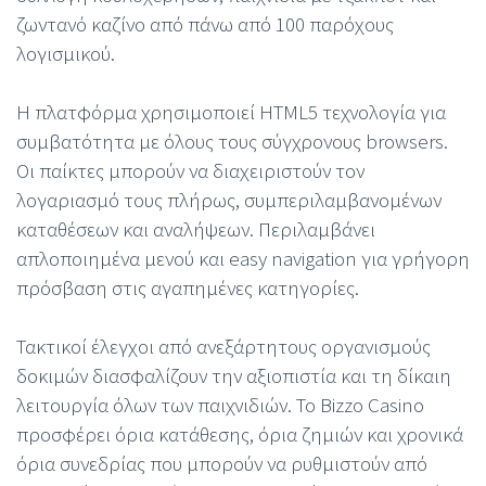
ζωντανό καζίνο από πάνω από 100 παρόχους
λογισμικού.
Η πλατφόρμα χρησιμοποιεί HTML5 τεχνολογία για
συμβατότητα με όλους τους σύγχρονους browsers.
Οι παίκτες μπορούν να διαχειριστούν τον
λογαριασμό τους πλήρως, συμπεριλαμβανομένων
καταθέσεων και αναλήψεων. Περιλαμβάνει
απλοποιημένα μενού και easy navigation για γρήγορη
πρόσβαση στις αγαπημένες κατηγορίες.
Τακτικοί έλεγχοι από ανεξάρτητους οργανισμούς
δοκιμών διασφαλίζουν την αξιοπιστία και τη δίκαιη
λειτουργία όλων των παιχνιδιών. Το Bizzo Casino
προσφέρει όρια κατάθεσης, όρια ζημιών και χρονικά
όρια συνεδρίας που μπορούν να ρυθμιστούν από