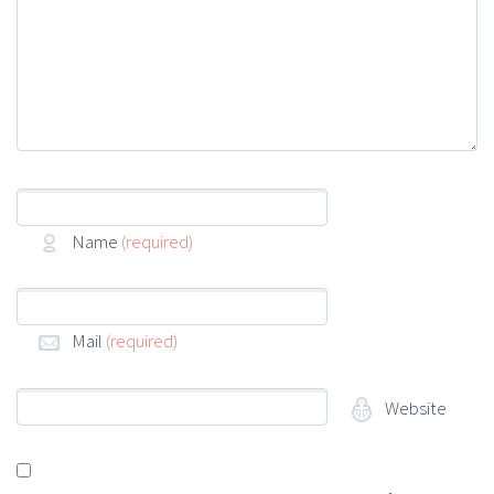
Name
(required)
Mail
(required)
Website