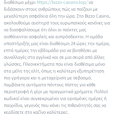
διαθέσιμα μέχρι
https://bizzo-cassino.top/
να
διδάσκουν στους ανθρώπους πώς να παίζουν με
μεγαλύτερη ασφάλεια όλη την ώρα. Στο Bizzo Casino,
ακολουθούμε αυστηρά τους ευρωπαϊκούς κανόνες για
να διασφαλίσουμε ότι όλοι οι παίκτες μας
αισθάνονται ασφαλείς και ευπρόσδεκτοι. Η ομάδα
υποστήριξής μας είναι διαθέσιμη 24 ώρες την ημέρα,
επτά ημέρες την εβδομάδα για να βοηθήσει με
συναλλαγές στα αγγλικά και σε μια σειρά από άλλες
γλώσσες. Πλεονεκτήματα που είναι διαθέσιμα μόνο
στα μέλη της ελίτ, όπως η καλύτερη εξυπηρέτηση
πιο γρήγορα και η μεταχείριση με σεβασμό.
Λαμβάνετε αυτόματα πόντους πίστης για κάθε
περιστροφή ή χέρι με πραγματικά χρήματα. Πολλοί
κωδικοί είναι συγκεκριμένοι για ορισμένες ημέρες ή
παιχνίδια, γεγονός που κάνει τις πιθανότητές σας να
κερδίσετε στο καζίνο καλύτερες.