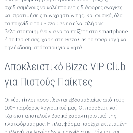
σχεδιασμένους να καλύπτουν τις διάφορες ανάγκες
και προτιμήσεις των χρηστών της. Και φυσικά, όλα
τα παιχνίδια του Bizzo Casino είναι πλήρως
βελτιστοποιημένα για να τα παίξετε στο smartphone
ή το tablet σας, χάρη στη Bizzo Casino εφαρμογή και
την έκδοση ιστότοπου για κινητά.
Αποκλειστικό Bizzo VIP Club
για Πιστούς Παίκτες
Οι νέοι τίτλοι προστίθενται εβδομαδιαίως από τους
100+ παρόχους λογισμικού μας. Οι προοδευτικοί
τζάκποτ αποτελούν βασικό χαρακτηριστικό της
πλατφόρμας μας. Η πλατφόρμα παρέχει εκτεταμένη
συλλογή κουλοχέρηδων, παιχνίδια με τζάκποτ και