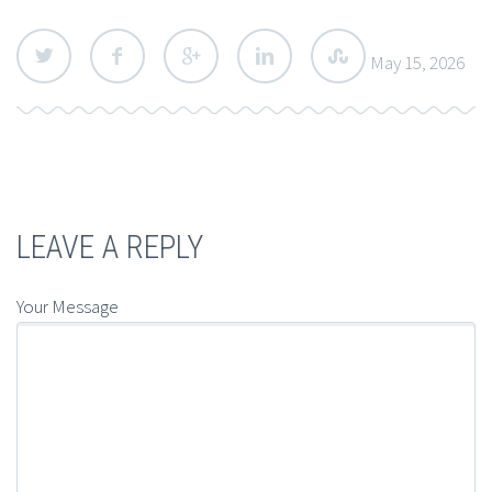
May 15, 2026
LEAVE A REPLY
Your Message