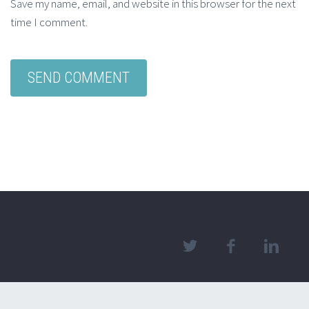
Save my name, email, and website in this browser for the next
time I comment.