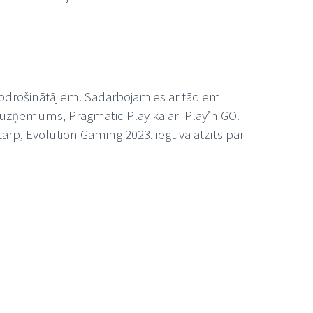
nodrošinātājiem. Sadarbojamies ar tādiem
zņēmums, Pragmatic Play kā arī Play’n GO.
starp, Evolution Gaming 2023. ieguva atzīts par