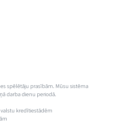
ules spēlētāju prasībām. Mūsu sistēma
iņā darba dienu periodā.
 valstu kredītiestādēm
sām