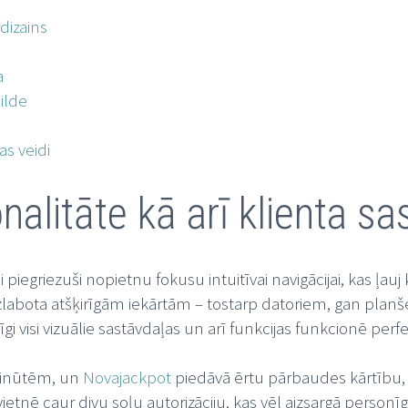
dizains
i
a
ilde
as veidi
nalitāte kā arī klienta s
egriezuši nopietnu fokusu intuitīvai navigācijai, kas ļauj
labota atšķirīgām iekārtām – tostarp datoriem, gan planš
i visi vizuālie sastāvdaļas un arī funkcijas funkcionē per
minūtēm, un
Novajackpot
piedāvā ērtu pārbaudes kārtību, k
ietnē caur divu soļu autorizāciju, kas vēl aizsargā person