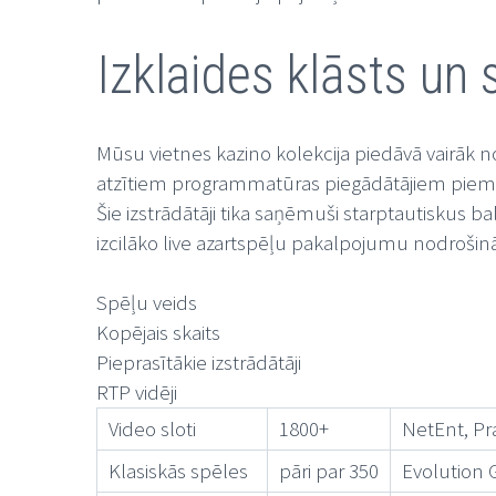
Izklaides klāsts un
Mūsu vietnes kazino kolekcija piedāvā vairāk 
atzītiem programmatūras piegādātājiem piem
Šie izstrādātāji tika saņēmuši starptautiskus ba
izcilāko live azartspēļu pakalpojumu nodroš
Spēļu veids
Kopējais skaits
Pieprasītākie izstrādātāji
RTP vidēji
Video sloti
1800+
NetEnt, Pr
Klasiskās spēles
pāri par 350
Evolution 