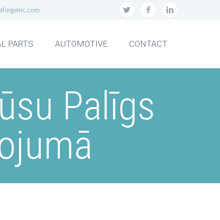
aforgeinc.com
L PARTS
AUTOMOTIVE
CONTACT
ūsu Palīgs
vojumā