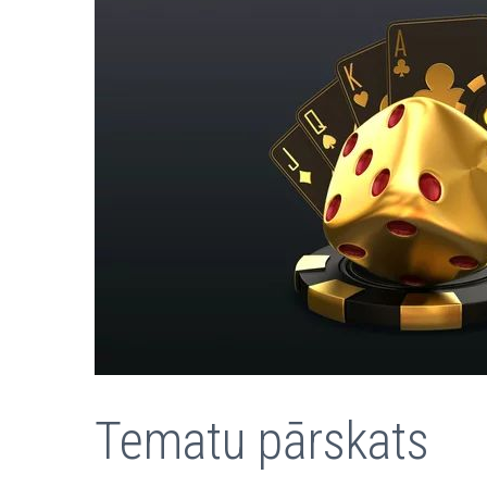
Tematu pārskats