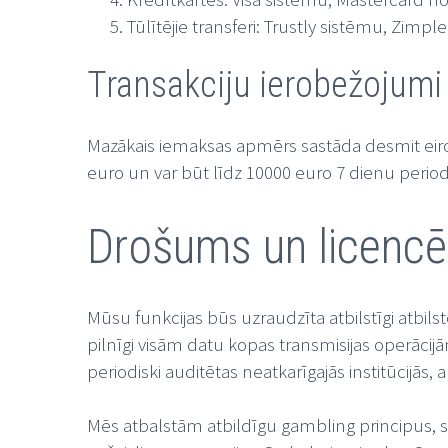
Tūlītējie transferi: Trustly sistēmu, Zimp
Transakciju ierobežojumi 
Mazākais iemaksas apmērs sastāda desmit eiro, 
euro un var būt līdz 10000 euro 7 dienu period
Drošums un licenc
Mūsu funkcijas būs uzraudzīta atbilstīgi atbil
pilnīgi visām datu kopas transmisijas operācijām
periodiski auditētas neatkarīgajās institūcijās
Mēs atbalstām atbildīgu gambling principus, sn