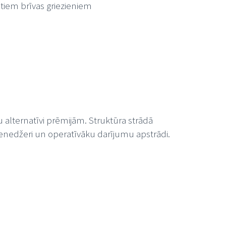
tiem brīvas griezieniem
alternatīvi prēmijām. Struktūra strādā
menedžeri un operatīvāku darījumu apstrādi.