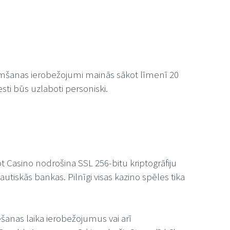
zņemšanas ierobežojumi mainās sākot līmenī 20
sti būs uzlaboti personiski.
t Casino nodrošina SSL 256-bitu kriptogrāfiju
autiskās bankas. Pilnīgi visas kazino spēles tika
šanas laika ierobežojumus vai arī