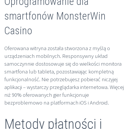
Oprogramowanie dla
smartfonów MonsterWin
Casino
Oferowana witryna została stworzona z myślą o
urządzeniach mobilnych. Responsywny układ
samoczynnie dostosowuje się do wielkości monitora
smartfona lub tableta, pozostawiając kompletną
funkcjonalność. Nie potrzebujesz pobierać niczyjej
aplikacji – wystarczy przeglądarka internetowa. Więcej
niż 90% oferowanych gier funkcjonuje
bezproblemowo na platformach iOS i Android.
Metody płatności i