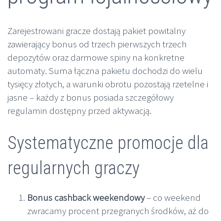
Zarejestrowani gracze dostają pakiet powitalny
zawierający bonus od trzech pierwszych trzech
depozytów oraz darmowe spiny na konkretne
automaty. Suma łączna pakietu dochodzi do wielu
tysięcy złotych, a warunki obrotu pozostają rzetelne i
jasne – każdy z bonus posiada szczegółowy
regulamin dostępny przed aktywacją.
Systematyczne promocje dla
regularnych graczy
Bonus cashback weekendowy
– co weekend
zwracamy procent przegranych środków, aż do