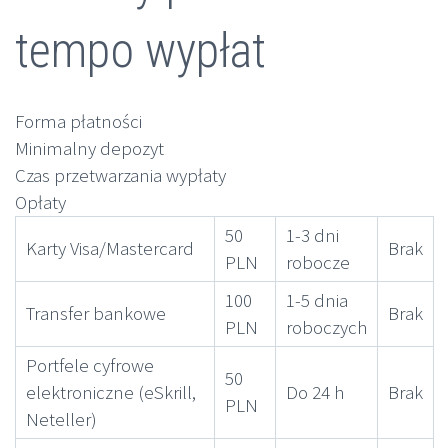
tempo wypłat
Forma płatności
Minimalny depozyt
Czas przetwarzania wypłaty
Opłaty
50
1-3 dni
Karty Visa/Mastercard
Brak
PLN
robocze
100
1-5 dnia
Transfer bankowe
Brak
PLN
roboczych
Portfele cyfrowe
50
elektroniczne (eSkrill,
Do 24 h
Brak
PLN
Neteller)