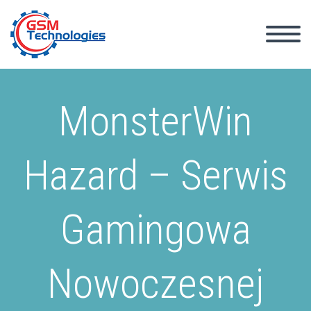
MonsterWin
Hazard – Serwis
Gamingowa
Nowoczesnej