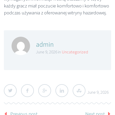
każdy gracz miał poczucie komfortowo i komfortowo
podczas używania z oferowanej witryny hazardowej.
admin
June 9, 2026 in
Uncategorized
June 9, 2026
Previous post
Next post