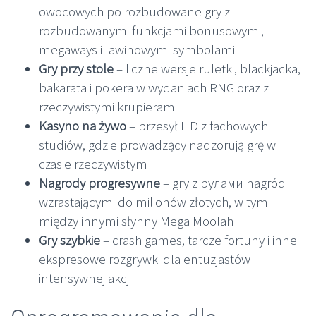
owocowych po rozbudowane gry z
rozbudowanymi funkcjami bonusowymi,
megaways i lawinowymi symbolami
Gry przy stole
– liczne wersje ruletki, blackjacka,
bakarata i pokera w wydaniach RNG oraz z
rzeczywistymi krupierami
Kasyno na żywo
– przesył HD z fachowych
studiów, gdzie prowadzący nadzorują grę w
czasie rzeczywistym
Nagrody progresywne
– gry z pулами nagród
wzrastającymi do milionów złotych, w tym
między innymi słynny Mega Moolah
Gry szybkie
– crash games, tarcze fortuny i inne
ekspresowe rozgrywki dla entuzjastów
intensywnej akcji