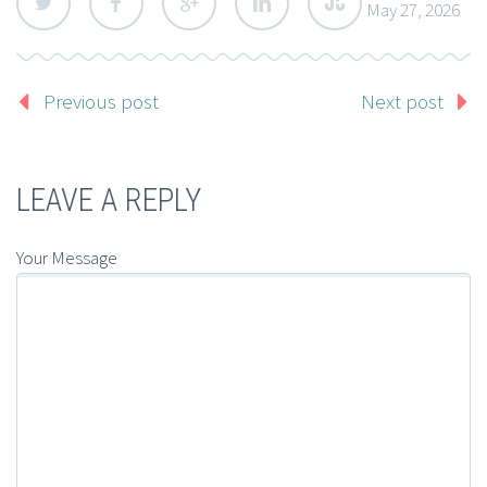
May 27, 2026
Previous post
Next post
LEAVE A REPLY
Your Message