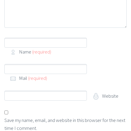
Name
(required)
Mail
(required)
Website
Save my name, email, and website in this browser for the next
time I comment.