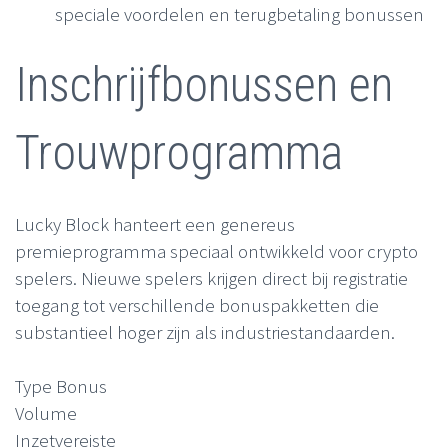
speciale voordelen en terugbetaling bonussen
Inschrijfbonussen en
Trouwprogramma
Lucky Block hanteert een genereus
premieprogramma speciaal ontwikkeld voor crypto
spelers. Nieuwe spelers krijgen direct bij registratie
toegang tot verschillende bonuspakketten die
substantieel hoger zijn als industriestandaarden.
Type Bonus
Volume
Inzetvereiste