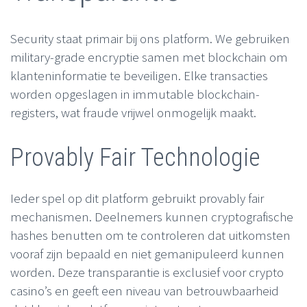
Security staat primair bij ons platform. We gebruiken
military-grade encryptie samen met blockchain om
klanteninformatie te beveiligen. Elke transacties
worden opgeslagen in immutable blockchain-
registers, wat fraude vrijwel onmogelijk maakt.
Provably Fair Technologie
Ieder spel op dit platform gebruikt provably fair
mechanismen. Deelnemers kunnen cryptografische
hashes benutten om te controleren dat uitkomsten
vooraf zijn bepaald en niet gemanipuleerd kunnen
worden. Deze transparantie is exclusief voor crypto
casino’s en geeft een niveau van betrouwbaarheid