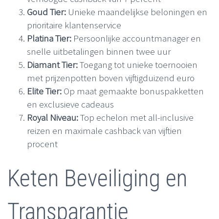
Goud Tier:
Unieke maandelijkse beloningen en
prioritaire klantenservice
Platina Tier:
Persoonlijke accountmanager en
snelle uitbetalingen binnen twee uur
Diamant Tier:
Toegang tot unieke toernooien
met prijzenpotten boven vijftigduizend euro
Elite Tier:
Op maat gemaakte bonuspakketten
en exclusieve cadeaus
Royal Niveau:
Top echelon met all-inclusive
reizen en maximale cashback van vijftien
procent
Keten Beveiliging en
Transparantie