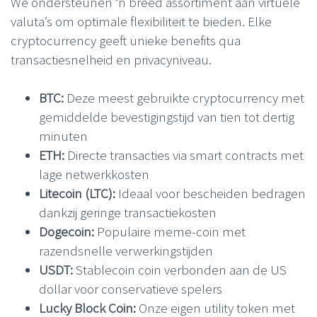
We ondersteunen ‘n breed assortiment aan virtuele
valuta’s om optimale flexibiliteit te bieden. Elke
cryptocurrency geeft unieke benefits qua
transactiesnelheid en privacyniveau.
BTC:
Deze meest gebruikte cryptocurrency met
gemiddelde bevestigingstijd van tien tot dertig
minuten
ETH:
Directe transacties via smart contracts met
lage netwerkkosten
Litecoin (LTC):
Ideaal voor bescheiden bedragen
dankzij geringe transactiekosten
Dogecoin:
Populaire meme-coin met
razendsnelle verwerkingstijden
USDT:
Stablecoin coin verbonden aan de US
dollar voor conservatieve spelers
Lucky Block Coin:
Onze eigen utility token met