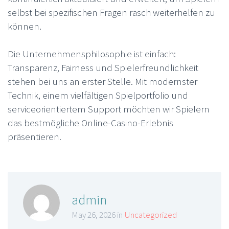
selbst bei spezifischen Fragen rasch weiterhelfen zu
können.
Die Unternehmensphilosophie ist einfach:
Transparenz, Fairness und Spielerfreundlichkeit
stehen bei uns an erster Stelle. Mit modernster
Technik, einem vielfältigen Spielportfolio und
serviceorientiertem Support möchten wir Spielern
das bestmögliche Online-Casino-Erlebnis
präsentieren.
admin
May 26, 2026 in
Uncategorized