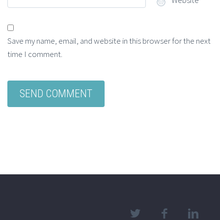
Save my name, email, and website in this browser for the next
time I comment.