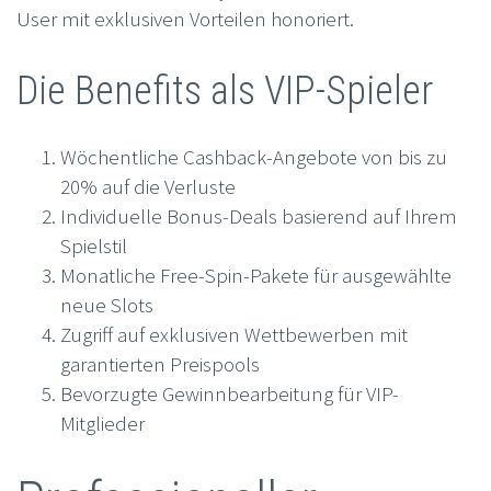
User mit exklusiven Vorteilen honoriert.
Die Benefits als VIP-Spieler
Wöchentliche Cashback-Angebote von bis zu
20% auf die Verluste
Individuelle Bonus-Deals basierend auf Ihrem
Spielstil
Monatliche Free-Spin-Pakete für ausgewählte
neue Slots
Zugriff auf exklusiven Wettbewerben mit
garantierten Preispools
Bevorzugte Gewinnbearbeitung für VIP-
Mitglieder