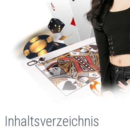
Inhaltsverzeichnis