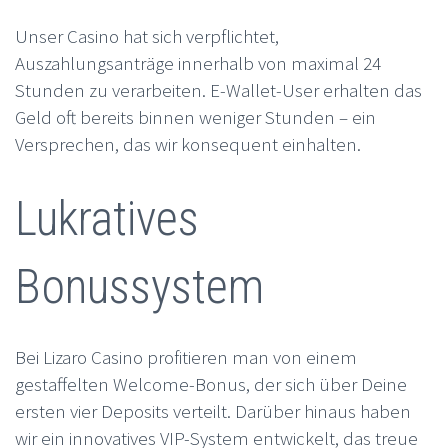
Unser Casino hat sich verpflichtet,
Auszahlungsanträge innerhalb von maximal 24
Stunden zu verarbeiten. E-Wallet-User erhalten das
Geld oft bereits binnen weniger Stunden – ein
Versprechen, das wir konsequent einhalten.
Lukratives
Bonussystem
Bei Lizaro Casino profitieren man von einem
gestaffelten Welcome-Bonus, der sich über Deine
ersten vier Deposits verteilt. Darüber hinaus haben
wir ein innovatives VIP-System entwickelt, das treue