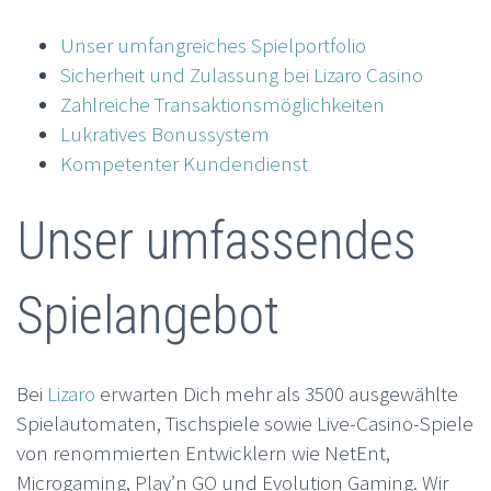
Unser umfangreiches Spielportfolio
Sicherheit und Zulassung bei Lizaro Casino
Zahlreiche Transaktionsmöglichkeiten
Lukratives Bonussystem
Kompetenter Kundendienst
Unser umfassendes
Spielangebot
Bei
Lizaro
erwarten Dich mehr als 3500 ausgewählte
Spielautomaten, Tischspiele sowie Live-Casino-Spiele
von renommierten Entwicklern wie NetEnt,
Microgaming, Play’n GO und Evolution Gaming. Wir