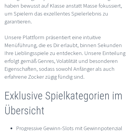
haben bewusst auf Klasse anstatt Masse fokussiert,
um Spielern das exzellentes Spielerlebnis zu
garantieren.
Unsere Plattform präsentiert eine intuitive
Menüführung, die es Dir erlaubt, binnen Sekunden
Ihre Lieblingsspiele zu entdecken. Unsere Einteilung
erfolgt gemäß Genres, Volatilität und besonderen
Eigenschaften, sodass sowohl Anfänger als auch
erfahrene Zocker zügig fündig sind.
Exklusive Spielkategorien im
Übersicht
Progressive Gewinn-Slots mit Gewinnpotenzial