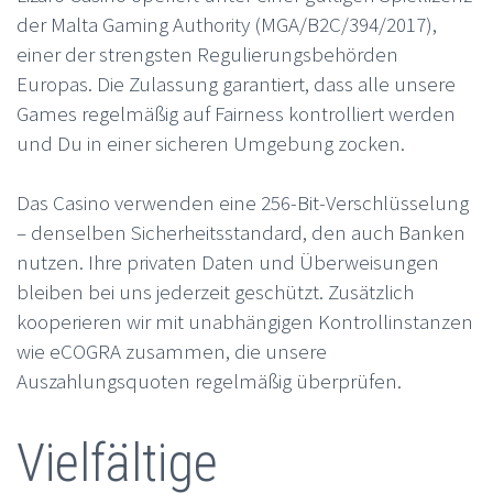
der Malta Gaming Authority (MGA/B2C/394/2017),
einer der strengsten Regulierungsbehörden
Europas. Die Zulassung garantiert, dass alle unsere
Games regelmäßig auf Fairness kontrolliert werden
und Du in einer sicheren Umgebung zocken.
Das Casino verwenden eine 256-Bit-Verschlüsselung
– denselben Sicherheitsstandard, den auch Banken
nutzen. Ihre privaten Daten und Überweisungen
bleiben bei uns jederzeit geschützt. Zusätzlich
kooperieren wir mit unabhängigen Kontrollinstanzen
wie eCOGRA zusammen, die unsere
Auszahlungsquoten regelmäßig überprüfen.
Vielfältige