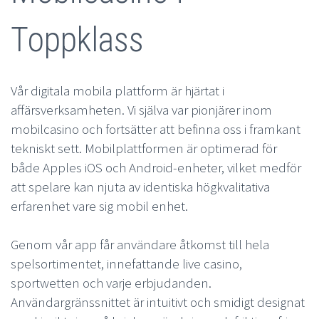
Toppklass
Vår digitala mobila plattform är hjärtat i
affärsverksamheten. Vi själva var pionjärer inom
mobilcasino och fortsätter att befinna oss i framkant
tekniskt sett. Mobilplattformen är optimerad för
både Apples iOS och Android-enheter, vilket medför
att spelare kan njuta av identiska högkvalitativa
erfarenhet vare sig mobil enhet.
Genom vår app får användare åtkomst till hela
spelsortimentet, innefattande live casino,
sportwetten och varje erbjudanden.
Användargränssnittet är intuitivt och smidigt designat