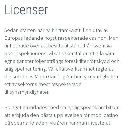
Licenser
Sedan starten har
gå hit
framväxt till en utav av
Europas ledande högst respekterade casinon. Man
är hedrade över att besitta tillstånd från svenska
Spelinspektionens, vilket säkerställer att alla våra
egna tjänster följer stränga föreskrifter för skydd och
ärlig spelhantering. Vår affärsverksamhet regleras
dessutom av Malta Gaming Authority-myndigheten,
ett av sektorns mest respekterade
tillsynsmyndigheter.
Bolaget grundades med en tydlig specifik ambition:
att erbjuda den bästa upplevelsen för mobilcasino
på spelmarknaden. Via åren har man investerat