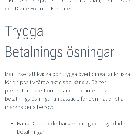
inkluderar jackpott-spelet Mega Moolah, Hall of Gods
och Divine Fortune Fortune.
Trygga
Betalningslösningar
Man inser att kvicka och trygga överföringar är kritiska
för en positiv fördelaktig spelkänsla. Därför
presenterar vi ett omfattande sortiment av
betalningslösningar anpassade för den nationella
marknadens behov:
BankID – omedelbar verifiering och skyddade
betalningar