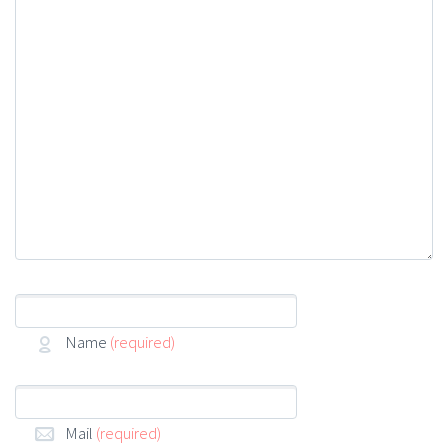
Name
(required)
Mail
(required)