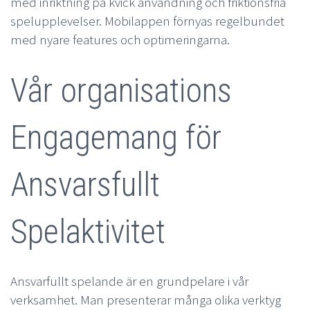
med inriktning på kvick användning och friktionsfria
spelupplevelser. Mobilappen förnyas regelbundet
med nyare features och optimeringarna.
Vår organisations
Engagemang för
Ansvarsfullt
Spelaktivitet
Ansvarfullt spelande är en grundpelare i vår
verksamhet. Man presenterar många olika verktyg