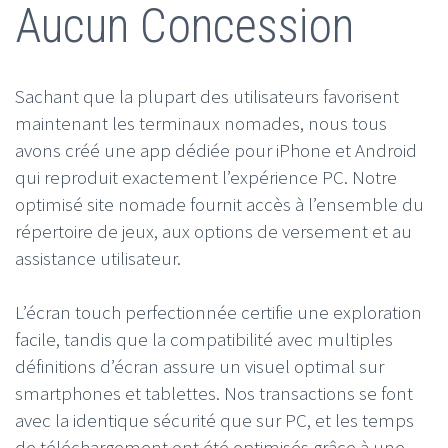
Aucun Concession
Sachant que la plupart des utilisateurs favorisent
maintenant les terminaux nomades, nous tous
avons créé une app dédiée pour iPhone et Android
qui reproduit exactement l’expérience PC. Notre
optimisé site nomade fournit accès à l’ensemble du
répertoire de jeux, aux options de versement et au
assistance utilisateur.
L’écran touch perfectionnée certifie une exploration
facile, tandis que la compatibilité avec multiples
définitions d’écran assure un visuel optimal sur
smartphones et tablettes. Nos transactions se font
avec la identique sécurité que sur PC, et les temps
de téléchargement ont été optimisés grâce à une