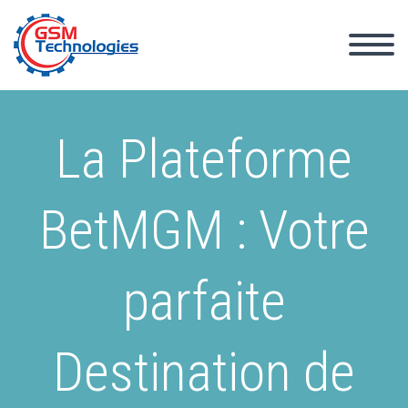
La Plateforme
BetMGM : Votre
parfaite
Destination de