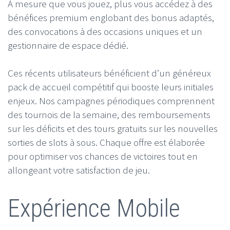
À mesure que vous jouez, plus vous accédez à des
bénéfices premium englobant des bonus adaptés,
des convocations à des occasions uniques et un
gestionnaire de espace dédié.
Ces récents utilisateurs bénéficient d’un généreux
pack de accueil compétitif qui booste leurs initiales
enjeux. Nos campagnes périodiques comprennent
des tournois de la semaine, des remboursements
sur les déficits et des tours gratuits sur les nouvelles
sorties de slots à sous. Chaque offre est élaborée
pour optimiser vos chances de victoires tout en
allongeant votre satisfaction de jeu.
Expérience Mobile