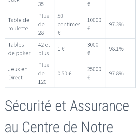
35
€
Plus
50
Table de
10000
de
centimes
97.3%
roulette
€
28
€
Tables
42 et
3000
1 €
98.1%
de poker
plus
€
Plus
Jeux en
25000
de
0.50 €
97.8%
Direct
€
120
Sécurité et Assurance
au Centre de Notre