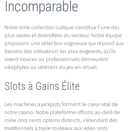
Incomparable
Notre riche collection ludique constitue l’une des
plus vastes et diversifiées du secteur. Notre équipe
proposons une sélection soigneuse qui répond aux
besoins des utilisateurs les plus exigeants, qu’ils
soient novices ou professionnels demeurent
néophytes ou vétérans du jeu en virtuel.
Slots à Gains Élite
Les machines à jackpots forment le cœur vital de
notre casino. Notre plateforme offrons au-delà de
mille cinq cents options distincts, s’étendant des
traditionnels à triple rouleaux aux vidéo slots