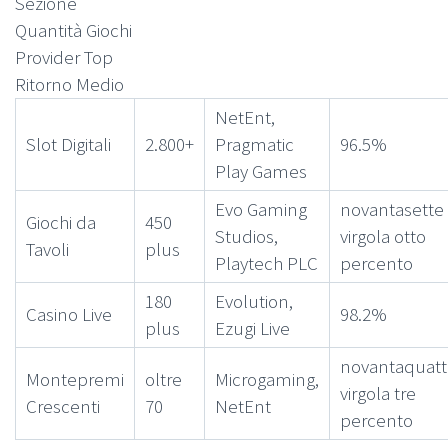
Sezione
Quantità Giochi
Provider Top
Ritorno Medio
NetEnt,
Slot Digitali
2.800+
Pragmatic
96.5%
Play Games
Evo Gaming
novantasette
Giochi da
450
Studios,
virgola otto
Tavoli
plus
Playtech PLC
percento
180
Evolution,
Casino Live
98.2%
plus
Ezugi Live
novantaquatt
Montepremi
oltre
Microgaming,
virgola tre
Crescenti
70
NetEnt
percento