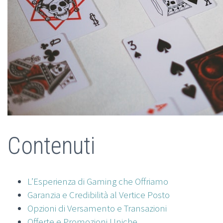
Contenuti
L’Esperienza di Gaming che Offriamo
Garanzia e Credibilità al Vertice Posto
Opzioni di Versamento e Transazioni
Offerte e Promozioni Uniche