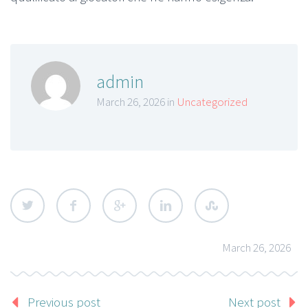
admin
March 26, 2026 in
Uncategorized
March 26, 2026
Previous post
Next post