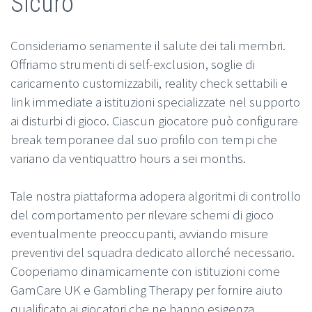
Sicuro
Consideriamo seriamente il salute dei tali membri.
Offriamo strumenti di self-exclusion, soglie di
caricamento customizzabili, reality check settabili e
link immediate a istituzioni specializzate nel supporto
ai disturbi di gioco. Ciascun giocatore può configurare
break temporanee dal suo profilo con tempi che
variano da ventiquattro hours a sei months.
Tale nostra piattaforma adopera algoritmi di controllo
del comportamento per rilevare schemi di gioco
eventualmente preoccupanti, avviando misure
preventivi del squadra dedicato allorché necessario.
Cooperiamo dinamicamente con istituzioni come
GamCare UK e Gambling Therapy per fornire aiuto
qualificato ai giocatori che ne hanno esigenza.