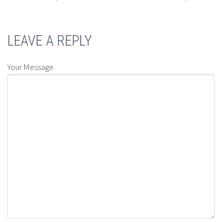
LEAVE A REPLY
Your Message