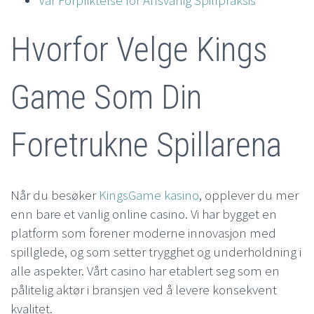
Hvorfor Velge Kings
Game Som Din
Foretrukne Spillarena
Når du besøker
KingsGame kasino
, opplever du mer
enn bare et vanlig online casino. Vi har bygget en
platform som forener moderne innovasjon med
spillglede, og som setter trygghet og underholdning i
alle aspekter. Vårt casino har etablert seg som en
pålitelig aktør i bransjen ved å levere konsekvent
kvalitet.