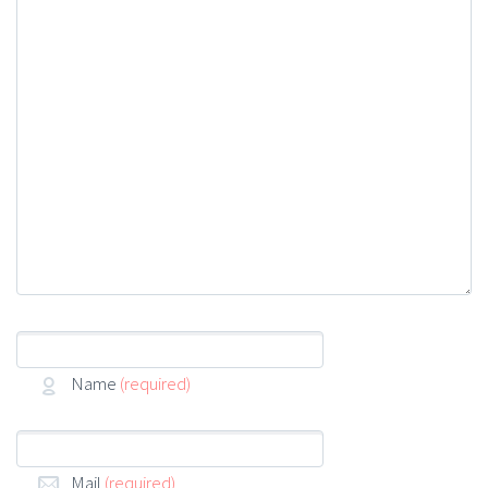
Name
(required)
Mail
(required)