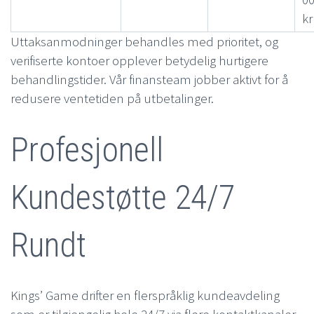
kr
Uttaksanmodninger behandles med prioritet, og
verifiserte kontoer opplever betydelig hurtigere
behandlingstider. Vår finansteam jobber aktivt for å
redusere ventetiden på utbetalinger.
Profesjonell
Kundestøtte 24/7
Rundt
Kings’ Game drifter en flerspråklig kundeavdeling