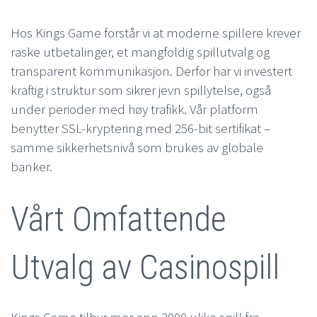
Hos Kings Game forstår vi at moderne spillere krever
raske utbetalinger, et mangfoldig spillutvalg og
transparent kommunikasjon. Derfor har vi investert
kraftig i struktur som sikrer jevn spillytelse, også
under perioder med høy trafikk. Vår platform
benytter SSL-kryptering med 256-bit sertifikat –
samme sikkerhetsnivå som brukes av globale
banker.
Vårt Omfattende
Utvalg av Casinospill