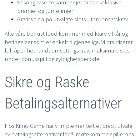
Sesongbaserte kampanjer med eksklusive
premier og turneringer
Gratisspinn på utvalgte slots uten innsatskrav
Alle våre bonustilbud kommer med klare vilkår og
betingelser som er enkelt tilgjengelige. Vi praktiserer
full åpenhet rundt omsettingskrav, maksimale sats
under bonusspill og gyldighetsperiode.
Sikre og Raske
Betalingsalternativer
Hos Kings Game har vi implementert et bredt utvalg
av betalingsalternativer for å imøtekomme spillernes