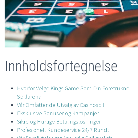
Innholdsfortegnelse
Hvorfor Velge Kings Game Som Din Foretrukne
Spillarena
Vår Omfattende Utvalg av Casinospill
Eksklusive Bonuser og Kampanjer
Sikre og Hurtige Betalingsløsninger
Profesjonell Kundeservice 24/7 Rundt
Vår Forpliktelse for Ansvarlig Spillpraksis