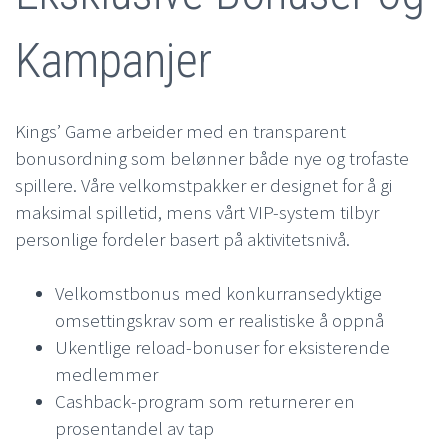
Kampanjer
Kings’ Game arbeider med en transparent
bonusordning som belønner både nye og trofaste
spillere. Våre velkomstpakker er designet for å gi
maksimal spilletid, mens vårt VIP-system tilbyr
personlige fordeler basert på aktivitetsnivå.
Velkomstbonus med konkurransedyktige
omsettingskrav som er realistiske å oppnå
Ukentlige reload-bonuser for eksisterende
medlemmer
Cashback-program som returnerer en
prosentandel av tap