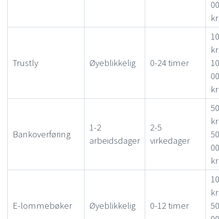
0
kr
1
kr
Trustly
Øyeblikkelig
0-24 timer
1
0
kr
5
kr
1-2
2-5
Bankoverføring
5
arbeidsdager
virkedager
0
kr
1
kr
E-lommebøker
Øyeblikkelig
0-12 timer
5
0