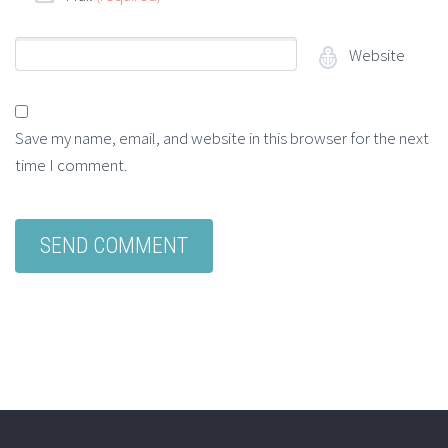
Website
Save my name, email, and website in this browser for the next
time I comment.