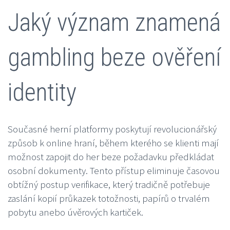
Jaký význam znamená
gambling beze ověření
identity
Současné herní platformy poskytují revolucionářský
způsob k online hraní, během kterého se klienti mají
možnost zapojit do her beze požadavku předkládat
osobní dokumenty. Tento přístup eliminuje časovou
obtížný postup verifikace, který tradičně potřebuje
zaslání kopií průkazek totožnosti, papírů o trvalém
pobytu anebo úvěrových kartiček.