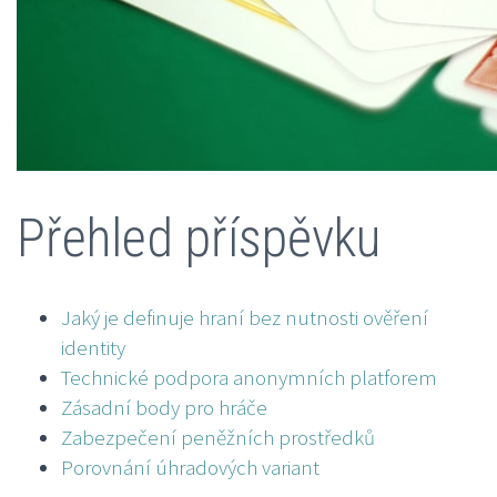
Přehled příspěvku
Jaký je definuje hraní bez nutnosti ověření
identity
Technické podpora anonymních platforem
Zásadní body pro hráče
Zabezpečení peněžních prostředků
Porovnání úhradových variant