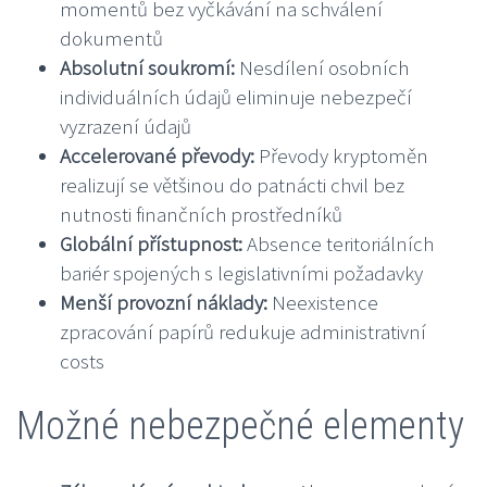
momentů bez vyčkávání na schválení
dokumentů
Absolutní soukromí:
Nesdílení osobních
individuálních údajů eliminuje nebezpečí
vyzrazení údajů
Accelerované převody:
Převody kryptoměn
realizují se většinou do patnácti chvil bez
nutnosti finančních prostředníků
Globální přístupnost:
Absence teritoriálních
bariér spojených s legislativními požadavky
Menší provozní náklady:
Neexistence
zpracování papírů redukuje administrativní
costs
Možné nebezpečné elementy