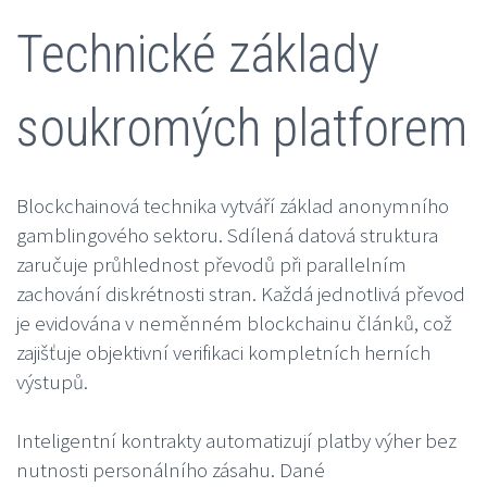
Technické základy
soukromých platforem
Blockchainová technika vytváří základ anonymního
gamblingového sektoru. Sdílená datová struktura
zaručuje průhlednost převodů při parallelním
zachování diskrétnosti stran. Každá jednotlivá převod
je evidována v neměnném blockchainu článků, což
zajišťuje objektivní verifikaci kompletních herních
výstupů.
Inteligentní kontrakty automatizují platby výher bez
nutnosti personálního zásahu. Dané