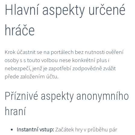
Hlavní aspekty určené
hráče
Krok účastnit se na portálech bez nutnosti ověření
osoby s s touto volbou nese konkrétní plus i
nebezpečí, jenž je zapotřebí zodpovědně zvážit
přede založením účtu.
Příznivé aspekty anonymního
hraní
Instantní vstup:
Začátek hry v průběhu pár