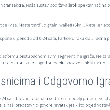
ih transakcija. Naša sustav podržava širok spektar načina
ice (Visa, Mastercard), digitalni walleti (Skrill, Neteller, e
isplate u periodu od 0-24 sata, kartice u roku do 3 radna
u platformu pristupačnom svim segmentima igrača. Ne za
n uz elektronsku prilagodbu papira kroz korisnički račun.
isnicima i Odgovorno Igr
4 sati dnevno, 7 dana u sedmici u nedelji putem live chata
, a naši predstavnici govore hrvatski jezik što pojednostav