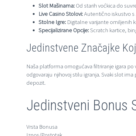
Slot Mašinama:
Od starih voćkica do suvr
Live Casino Stolovi:
Autentično iskustvo s ž
Stolne Igre:
Digitalne varijante omiljenih k
Specijalizirane Opcije:
Scratch kartice, bin
Jedinstvene Značajke Koj
Naša platforma omogućava filtriranje igara po
odgovaraju njihovoj stilu igranja. Svaki slot im
depozit.
Jedinstveni Bonus 
Vrsta Bonusa
Iznos/Postotak