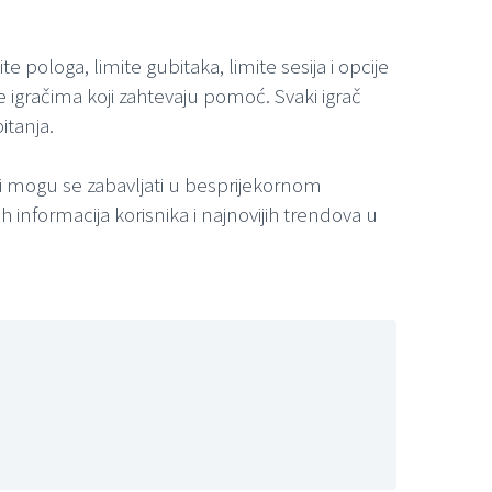
pologa, limite gubitaka, limite sesija i opcije
gračima koji zahtevaju pomoć. Svaki igrač
itanja.
ači mogu se zabavljati u besprijekornom
nformacija korisnika i najnovijih trendova u