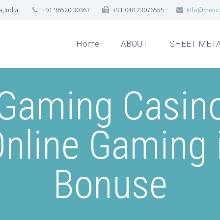
,India.
+91 96520 30367
+91 040 23076555
info@meric
Home
ABOUT
SHEET META
 Gaming Casino
Online Gaming i
Bonuse