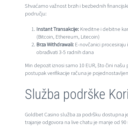
Shvaćamo važnost brzih i bezbednih financijsk
području:
Instant Transakcije:
Kreditne i debitne kart
(Bitcoin, Ethereum, Litecoin)
Brza Withdrawali:
E-novčanici procesiraju 
obrađivati 3-5 radnih dana
Min depozit iznosi samo 10 EUR, što čini naš
postupak verifikacije računa je pojednostavlje
Služba podrške Kor
Goldbet Casino služba za podršku dostupna je 2
trajanje odgovora na live chatu je manje od 90 s