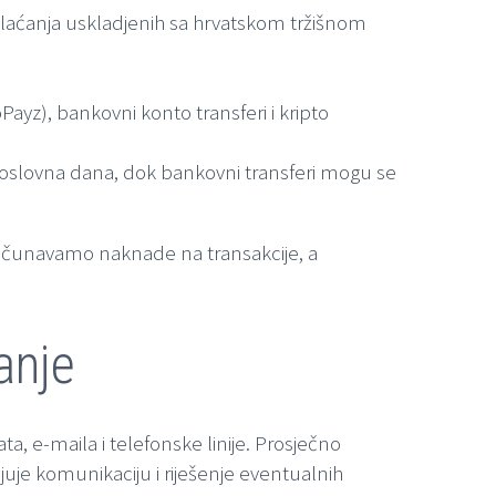
 plaćanja uskladjenih sa hrvatskom tržišnom
coPayz), bankovni konto transferi i kripto
 poslovna dana, dok bankovni transferi mogu se
računavamo naknade na transakcije, a
anje
, e-maila i telefonske linije. Prosječno
ljuje komunikaciju i riješenje eventualnih