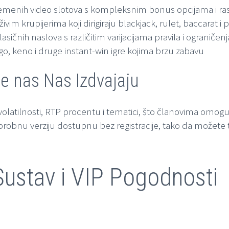
emenih video slotova s kompleksnim bonus opcijama i rast
ivim krupijerima koji dirigiraju blackjack, rulet, baccarat
lasičnih naslova s različitim varijacijama pravila i ograničen
go, keno i druge instant-win igre kojima brzu zabavu
e nas Nas Izdvajaju
 volatilnosti, RTP procentu i tematici, što članovima omo
a probnu verziju dostupnu bez registracije, tako da možete 
Sustav i VIP Pogodnosti