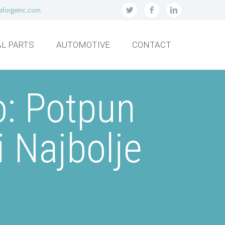
aforgeinc.com
L PARTS
AUTOMOTIVE
CONTACT
: Potpun
 Najbolje