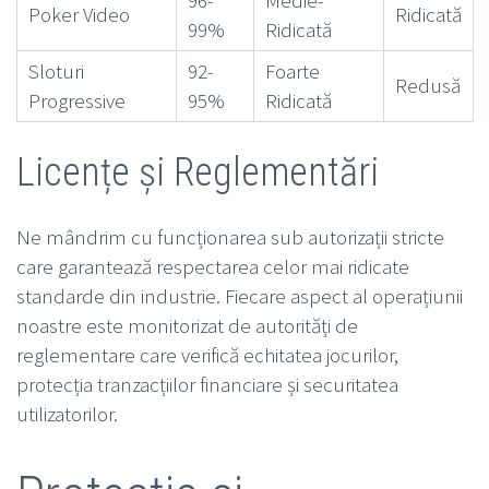
96-
Medie-
Poker Video
Ridicată
99%
Ridicată
Sloturi
92-
Foarte
Redusă
Progressive
95%
Ridicată
Licențe și Reglementări
Ne mândrim cu funcționarea sub autorizații stricte
care garantează respectarea celor mai ridicate
standarde din industrie. Fiecare aspect al operațiunii
noastre este monitorizat de autorități de
reglementare care verifică echitatea jocurilor,
protecția tranzacțiilor financiare și securitatea
utilizatorilor.