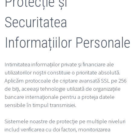
Protecție și
Securitatea
Informațiilor Personale
Intimitatea informațiilor private și financiare ale
utilizatorilor noștri constituie o prioritate absolută.
Aplicăm protocoale de criptare avansată SSL pe 256
de biți, aceeași tehnologie utilizată de organizațiile
bancare internaționale pentru a proteja datele
sensibile în timpul transmisiei.
Sistemele noastre de protecție pe multiple niveluri
includ verificarea cu doi factori, monitorizarea