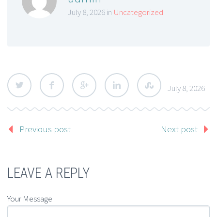
July 8, 2026 in
Uncategorized
July 8, 2026
Previous post
Next post
LEAVE A REPLY
Your Message