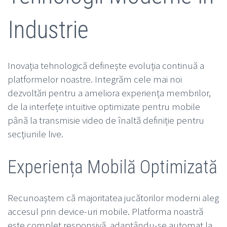
Industrie
Inovația tehnologică definește evoluția continuă a
platformelor noastre. Integrăm cele mai noi
dezvoltări pentru a ameliora experiența membrilor,
de la interfețe intuitive optimizate pentru mobile
până la transmisie video de înaltă definiție pentru
secțiunile live.
Experiența Mobilă Optimizată
Recunoaștem că majoritatea jucătorilor moderni aleg
accesul prin device-uri mobile. Platforma noastră
este complet responsivă, adaptându-se automat la