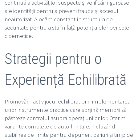
continuă a activităților suspecte și verificări riguroase
ale identității pentru a preveni frauda și accesul
neautorizat. Alocăm constant în structura de
securitate pentru a sta în față potențialelor pericole
cibernetice.
Strategii pentru o
Experiență Echilibrată
Promovăm activ jocul echilibrat prin implementarea
unor instrumente practice care sprijină membrii să
păstreze controlul asupra operațiunilor lor. Oferim
variante complete de auto-limitare, incluzând
stabilirea de limite pentru depuneri, pariuri și timp de