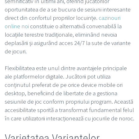
semnificativ în ultimii ani, oferind jucătorilor
oportunitatea de a se bucura de sesiuni interesante
direct din confortul propriilor locuințe.
cazinouri
online noi
constituie o alternativă convenabilă la
locațiile terestre tradiționale, eliminând nevoia
deplasării și asigurând acces 24/7 la sute de variante
de jocuri.
Flexibilitatea este unul dintre avantajele principale
ale platformelor digitale. Jucătorii pot utiliza
conținutul preferat de pe orice device mobile ori
desktop, beneficiind de libertate de a gestiona
sesiunile de joc conform propriului program. Această
accesibilitate sporită a transformat fundamental felul
în care utilizatorii interacționează cu jocurile de noroc.
Varietatea Variantelor