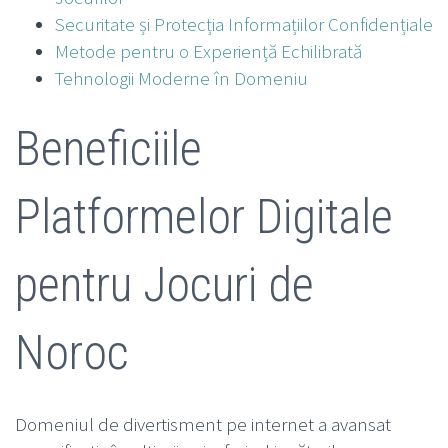
Securitate și Protecția Informațiilor Confidențiale
Metode pentru o Experiență Echilibrată
Tehnologii Moderne în Domeniu
Beneficiile
Platformelor Digitale
pentru Jocuri de
Noroc
Domeniul de divertisment pe internet a avansat