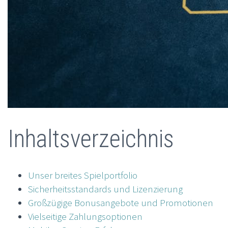
Inhaltsverzeichnis
Unser breites Spielportfolio
Sicherheitsstandards und Lizenzierung
Großzügige Bonusangebote und Promotionen
Vielseitige Zahlungsoptionen