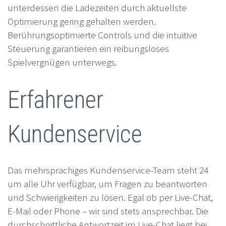
unterdessen die Ladezeiten durch aktuellste
Optimierung gering gehalten werden.
Berührungsoptimierte Controls und die intuitive
Steuerung garantieren ein reibungsloses
Spielvergnügen unterwegs.
Erfahrener
Kundenservice
Das mehrsprachiges Kundenservice-Team steht 24
um alle Uhr verfügbar, um Fragen zu beantworten
und Schwierigkeiten zu lösen. Egal ob per Live-Chat,
E-Mail oder Phone – wir sind stets ansprechbar. Die
durchschnittliche Antwortzeit im Live-Chat liegt bei