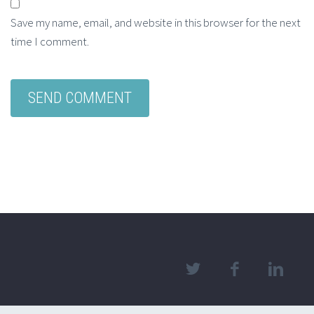
Save my name, email, and website in this browser for the next
time I comment.