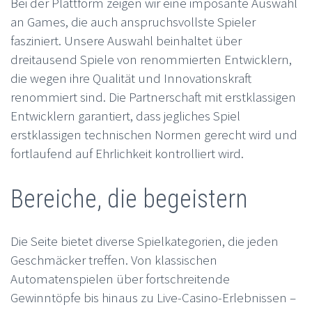
Bei der Plattform zeigen wir eine imposante Auswahl
an Games, die auch anspruchsvollste Spieler
fasziniert. Unsere Auswahl beinhaltet über
dreitausend Spiele von renommierten Entwicklern,
die wegen ihre Qualität und Innovationskraft
renommiert sind. Die Partnerschaft mit erstklassigen
Entwicklern garantiert, dass jegliches Spiel
erstklassigen technischen Normen gerecht wird und
fortlaufend auf Ehrlichkeit kontrolliert wird.
Bereiche, die begeistern
Die Seite bietet diverse Spielkategorien, die jeden
Geschmäcker treffen. Von klassischen
Automatenspielen über fortschreitende
Gewinntöpfe bis hinaus zu Live-Casino-Erlebnissen –