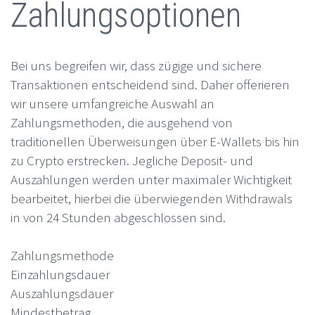
Zahlungsoptionen
Bei uns begreifen wir, dass zügige und sichere
Transaktionen entscheidend sind. Daher offerieren
wir unsere umfangreiche Auswahl an
Zahlungsmethoden, die ausgehend von
traditionellen Überweisungen über E-Wallets bis hin
zu Crypto erstrecken. Jegliche Deposit- und
Auszahlungen werden unter maximaler Wichtigkeit
bearbeitet, hierbei die überwiegenden Withdrawals
in von 24 Stunden abgeschlossen sind.
Zahlungsmethode
Einzahlungsdauer
Auszahlungsdauer
Mindestbetrag