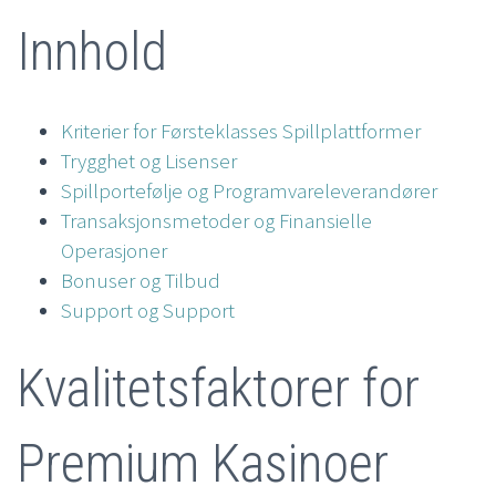
Innhold
Kriterier for Førsteklasses Spillplattformer
Trygghet og Lisenser
Spillportefølje og Programvareleverandører
Transaksjonsmetoder og Finansielle
Operasjoner
Bonuser og Tilbud
Support og Support
Kvalitetsfaktorer for
Premium Kasinoer