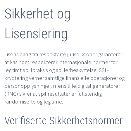
Sikkerhet og
Lisensiering
Lisensiering fra respekterte jurisdiksjoner garanterer
at kasinoet respekterer internasjonale normer for
legitimt spillpraksis og spillerbeskyttelse. SSL-
kryptering verner samtlige finansielle operasjoner og
personopplysninger, mens tilfeldig tallgeneratorer
(RNG) sikrer at spillresultater er fullstendig
randomiserte og legitime.
Verifiserte Sikkerhetsnormer