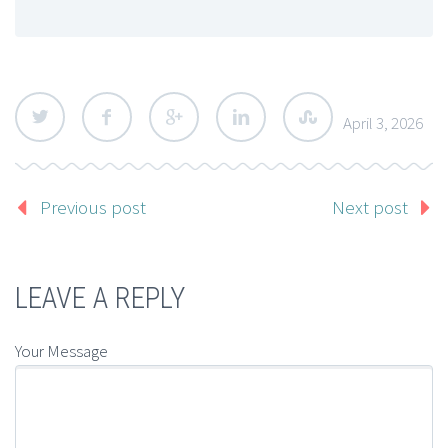
April 3, 2026
Previous post
Next post
LEAVE A REPLY
Your Message