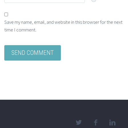
Save my name, email, and website in this browser for the next
time I comment.