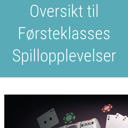
Oversikt til
Førsteklasses
Spillopplevelser