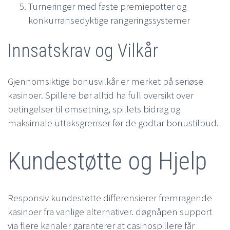
Turneringer med faste premiepotter og
konkurransedyktige rangeringssystemer
Innsatskrav og Vilkår
Gjennomsiktige bonusvilkår er merket på seriøse
kasinoer. Spillere bør alltid ha full oversikt over
betingelser til omsetning, spillets bidrag og
maksimale uttaksgrenser før de godtar bonustilbud.
Kundestøtte og Hjelp
Responsiv kundestøtte differensierer fremragende
kasinoer fra vanlige alternativer. døgnåpen support
via flere kanaler garanterer at casinospillere får