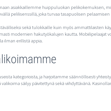
maan asiakkaillemme huippuluokan pelikokemuksen, missä 
llä pelilisenssillä, joka turvaa tasapuolisen pelaamisen e
tävälliseksi sekä tulokkaille kuin myös ammattilaisten kä
ttomasti modernien hakutyökalujen kautta. Mobiilipelaajat v
ilman erillistä appia.
valikoimamme
eista kategorioista, ja harjoitamme säännöllisesti yhteis
 valikoima säilyy päivitettynä sekä viihdyttävänä. Kasino