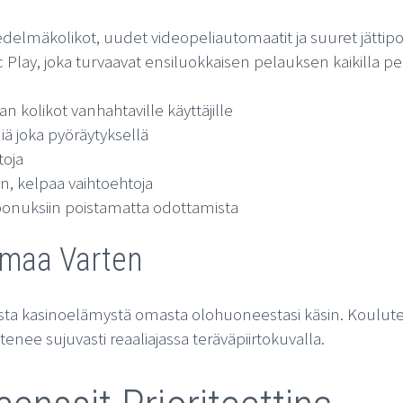
edelmäkolikot, uudet videopeliautomaatit ja suuret jättipot
Play, joka turvaavat ensiluokkaisen pelauksen kaikilla pel
 kolikot vanhahtaville käyttäjille
iä joka pyöräytyksellä
toja
n, kelpaa vaihtoehtoja
onuksiin poistamatta odottamista
lmaa Varten
ta kasinoelämystä omasta olohuoneestasi käsin. Koulutetut
etenee sujuvasti reaaliajassa teräväpiirtokuvalla.