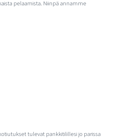
kkaista pelaamista. Niinpä annamme
iutukset tulevat pankkitilillesi jo parissa