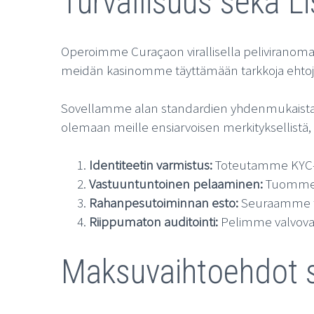
Turvallisuus sekä Li
Operoimme Curaçaon virallisella peliviranomais
meidän kasinomme täyttämään tarkkoja ehtoja 
Sovellamme alan standardien yhdenmukaista S
olemaan meille ensiarvoisen merkityksellistä, 
Identiteetin varmistus:
Toteutamme KYC-ver
Vastuuntuntoinen pelaaminen:
Tuomme ke
Rahanpesutoiminnan esto:
Seuraamme ta
Riippumaton auditointi:
Pelimme valvovat
Maksuvaihtoehdot s