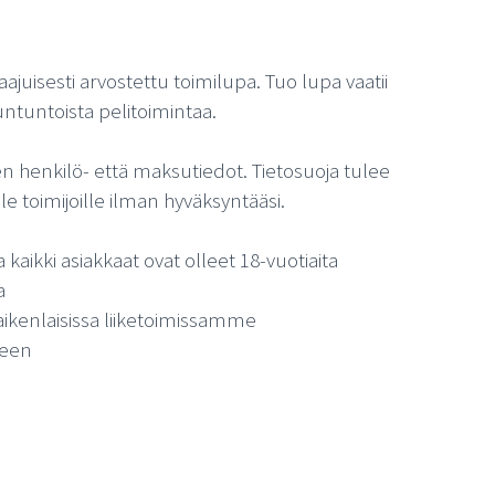
juisesti arvostettu toimilupa. Tuo lupa vaatii
ntuntoista pelitoimintaa.
henkilö- että maksutiedot. Tietosuoja tulee
e toimijoille ilman hyväksyntääsi.
ikki asiakkaat ovat olleet 18-vuotiaita
a
kenlaisissa liiketoimissamme
seen
t