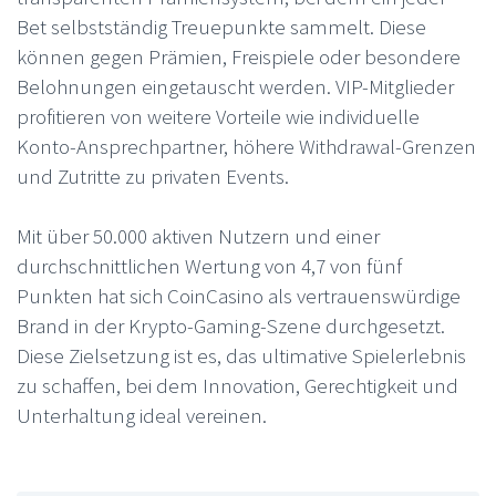
Bet selbstständig Treuepunkte sammelt. Diese
können gegen Prämien, Freispiele oder besondere
Belohnungen eingetauscht werden. VIP-Mitglieder
profitieren von weitere Vorteile wie individuelle
Konto-Ansprechpartner, höhere Withdrawal-Grenzen
und Zutritte zu privaten Events.
Mit über 50.000 aktiven Nutzern und einer
durchschnittlichen Wertung von 4,7 von fünf
Punkten hat sich CoinCasino als vertrauenswürdige
Brand in der Krypto-Gaming-Szene durchgesetzt.
Diese Zielsetzung ist es, das ultimative Spielerlebnis
zu schaffen, bei dem Innovation, Gerechtigkeit und
Unterhaltung ideal vereinen.