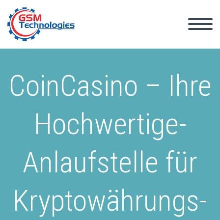
CoinCasino – Ihre
Hochwertige-
Anlaufstelle für
Kryptowährungs-