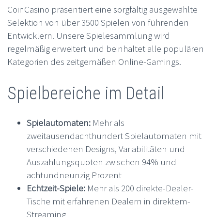
CoinCasino präsentiert eine sorgfältig ausgewählte
Selektion von über 3500 Spielen von führenden
Entwicklern. Unsere Spielesammlung wird
regelmäßig erweitert und beinhaltet alle populären
Kategorien des zeitgemäßen Online-Gamings.
Spielbereiche im Detail
Spielautomaten:
Mehr als
zweitausendachthundert Spielautomaten mit
verschiedenen Designs, Variabilitäten und
Auszahlungsquoten zwischen 94% und
achtundneunzig Prozent
Echtzeit-Spiele:
Mehr als 200 direkte-Dealer-
Tische mit erfahrenen Dealern in direktem-
Streaming