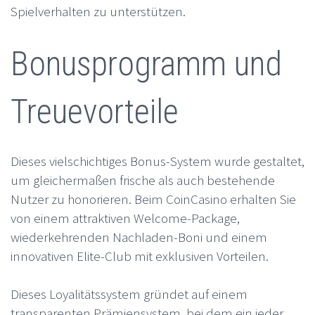
Spielverhalten zu unterstützen.
Bonusprogramm und
Treuevorteile
Dieses vielschichtiges Bonus-System wurde gestaltet,
um gleichermaßen frische als auch bestehende
Nutzer zu honorieren. Beim CoinCasino erhalten Sie
von einem attraktiven Welcome-Package,
wiederkehrenden Nachladen-Boni und einem
innovativen Elite-Club mit exklusiven Vorteilen.
Dieses Loyalitätssystem gründet auf einem
transparenten Prämiensystem, bei dem ein jeder