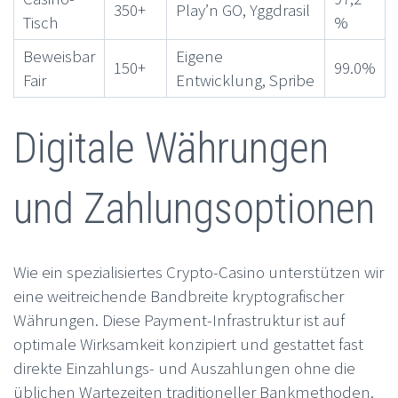
350+
Play’n GO, Yggdrasil
Tisch
%
Beweisbar
Eigene
150+
99.0%
Fair
Entwicklung, Spribe
Digitale Währungen
und Zahlungsoptionen
Wie ein spezialisiertes Crypto-Casino unterstützen wir
eine weitreichende Bandbreite kryptografischer
Währungen. Diese Payment-Infrastruktur ist auf
optimale Wirksamkeit konzipiert und gestattet fast
direkte Einzahlungs- und Auszahlungen ohne die
üblichen Wartezeiten traditioneller Bankmethoden.