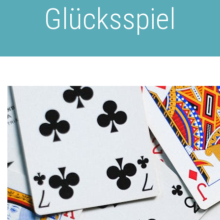
Glücksspiel