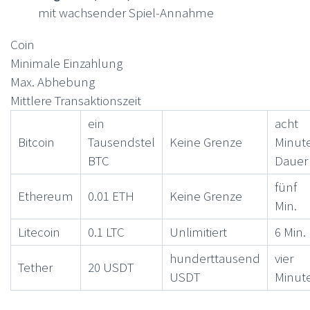
mit wachsender Spiel-Annahme
Coin
Minimale Einzahlung
Max. Abhebung
Mittlere Transaktionszeit
ein
acht
Bitcoin
Tausendstel
Keine Grenze
Minut
BTC
Dauer
fünf
Ethereum
0.01 ETH
Keine Grenze
Min.
Litecoin
0.1 LTC
Unlimitiert
6 Min.
hunderttausend
vier
Tether
20 USDT
USDT
Minut