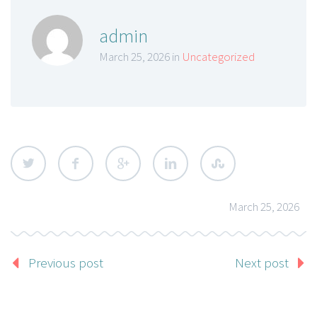
admin
March 25, 2026 in
Uncategorized
March 25, 2026
Previous post
Next post