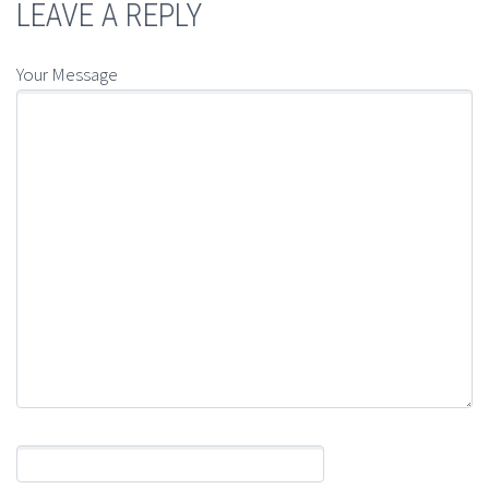
LEAVE A REPLY
Your Message