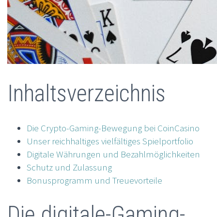
Inhaltsverzeichnis
Die Crypto-Gaming-Bewegung bei CoinCasino
Unser reichhaltiges vielfältiges Spielportfolio
Digitale Währungen und Bezahlmöglichkeiten
Schutz und Zulassung
Bonusprogramm und Treuevorteile
Die digitale-Gaming-