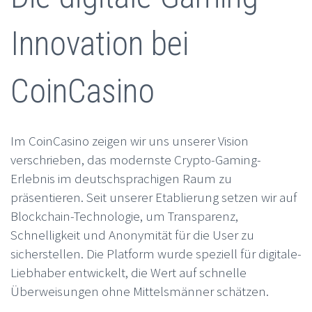
Innovation bei
CoinCasino
Im CoinCasino zeigen wir uns unserer Vision
verschrieben, das modernste Crypto-Gaming-
Erlebnis im deutschsprachigen Raum zu
präsentieren. Seit unserer Etablierung setzen wir auf
Blockchain-Technologie, um Transparenz,
Schnelligkeit und Anonymität für die User zu
sicherstellen. Die Platform wurde speziell für digitale-
Liebhaber entwickelt, die Wert auf schnelle
Überweisungen ohne Mittelsmänner schätzen.