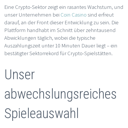
Eine Crypto-Sektor zeigt ein rasantes Wachstum, und
unser Unternehmen bei
Coin Casino
sind erfreut
darauf, an der Front dieser Entwicklung zu sein. Die
Plattform handhabt im Schnitt über zehntausend
Abwicklungen täglich, wobei die typische
Auszahlungszeit unter 10 Minuten Dauer liegt – ein
bestätigter Sektorrekord für Crypto-Spielstätten.
Unser
abwechslungsreiches
Spieleauswahl