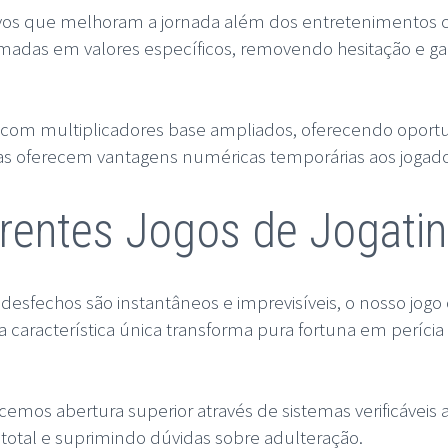
tivos que melhoram a jornada além dos entretenimentos cr
madas em valores específicos, removendo hesitação e g
com multiplicadores base ampliados, oferecendo oportu
as oferecem vantagens numéricas temporárias aos jogado
rentes Jogos de Jogati
esfechos são instantâneos e imprevisíveis, o nosso jogo
sta característica única transforma pura fortuna em períci
emos abertura superior através de sistemas verificáveis
otal e suprimindo dúvidas sobre adulteração.