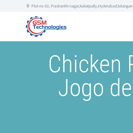
Plot no 63, Prashanthi nagar,kukatpally,Hyderabad,telangana
Chicken R
Jogo de