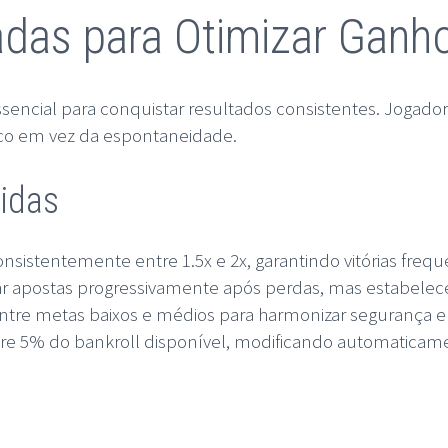
as para Otimizar Ganh
encial para conquistar resultados consistentes. Jogad
gico em vez da espontaneidade.
ridas
nsistentemente entre 1.5x e 2x, garantindo vitórias frequ
 apostas progressivamente após perdas, mas estabelecer l
ntre metas baixos e médios para harmonizar segurança e
re 5% do bankroll disponível, modificando automatica