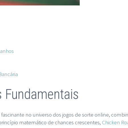
Ganhos
a
Bancária
 Fundamentais
 fascinante no universo dos jogos de sorte online, com
 princípio matemático de chances crescentes,
Chicken Ro