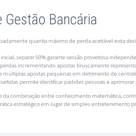
 Gestão Bancária
padamente quantia máximo de perda aceitável evita dec
l inicial, separar 50% garante sessão proveitosa indepe
 perdas incrementando apostas bruscamente representa
s de múltiplas apostas pequenas em detrimento de central
partidas permite identificar padrões pessoais e aprimor
-se da combinação entre conhecimento matemática, contr
tica estratégico em lugar de simples entretenimento p