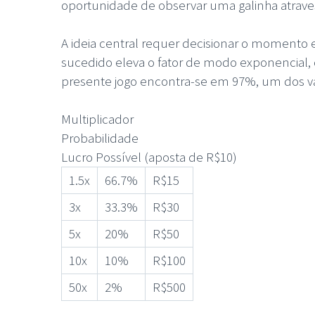
oportunidade de observar uma galinha atra
A ideia central requer decisionar o momento 
sucedido eleva o fator de modo exponencial, 
presente jogo encontra-se em 97%, um dos va
Multiplicador
Probabilidade
Lucro Possível (aposta de R$10)
1.5x
66.7%
R$15
3x
33.3%
R$30
5x
20%
R$50
10x
10%
R$100
50x
2%
R$500