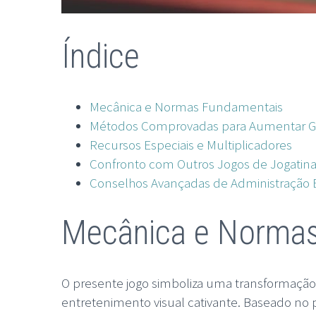
Índice
Mecânica e Normas Fundamentais
Métodos Comprovadas para Aumentar 
Recursos Especiais e Multiplicadores
Confronto com Outros Jogos de Jogatin
Conselhos Avançadas de Administração 
Mecânica e Normas
O presente jogo simboliza uma transformação
entretenimento visual cativante. Baseado no