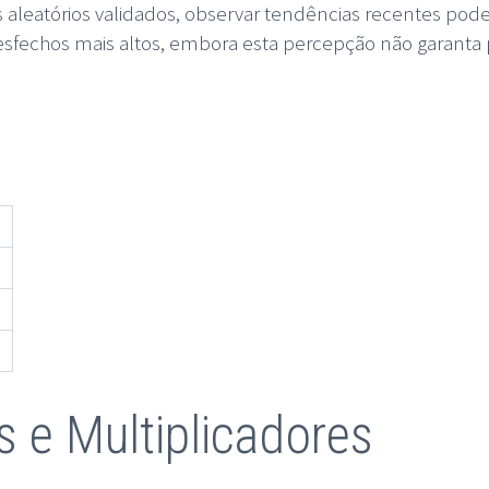
s aleatórios validados, observar tendências recentes pode
echos mais altos, embora esta percepção não garanta pr
%
%
%
 e Multiplicadores