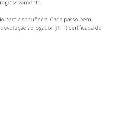
rogressivamente.
rio pare a sequência. Cada passo bem-
evolução ao jogador (RTP) certificada do