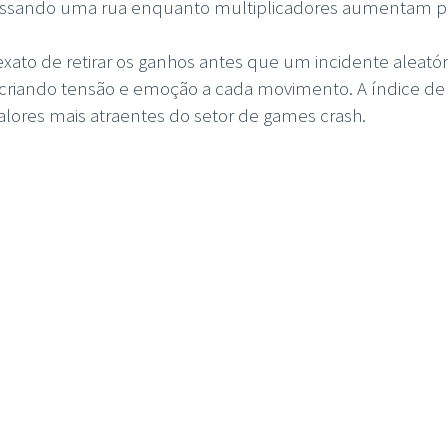
vessando uma rua enquanto multiplicadores aumentam p
exato de retirar os ganhos antes que um incidente aleató
criando tensão e emoção a cada movimento. A índice de d
lores mais atraentes do setor de games crash.