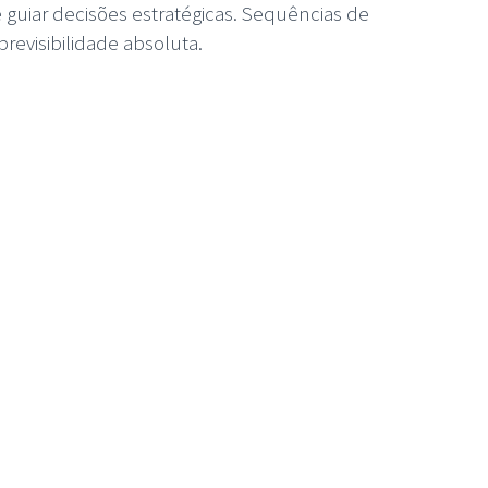
 guiar decisões estratégicas. Sequências de
evisibilidade absoluta.