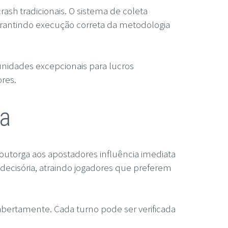
ash tradicionais. O sistema de coleta
arantindo execução correta da metodologia
nidades excepcionais para lucros
res.
na
 outorga aos apostadores influência imediata
a decisória, atraindo jogadores que preferem
 abertamente. Cada turno pode ser verificada