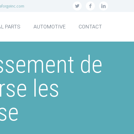
aforgeinc.com
L PARTS
AUTOMOTIVE
CONTACT
issement de
rse les
se