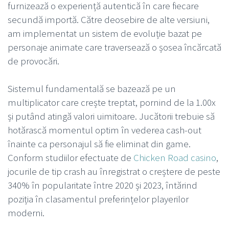
furnizează o experiență autentică în care fiecare
secundă importă. Către deosebire de alte versiuni,
am implementat un sistem de evoluție bazat pe
personaje animate care traversează o șosea încărcată
de provocări.
Sistemul fundamentală se bazează pe un
multiplicator care crește treptat, pornind de la 1.00x
și putând atingă valori uimitoare. Jucătorii trebuie să
hotărască momentul optim în vederea cash-out
înainte ca personajul să fie eliminat din game.
Conform studiilor efectuate de
Chicken Road casino
,
jocurile de tip crash au înregistrat o creștere de peste
340% în popularitate între 2020 și 2023, întărind
poziția în clasamentul preferințelor playerilor
moderni.