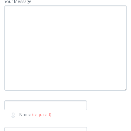
Your Message
Name
(required)