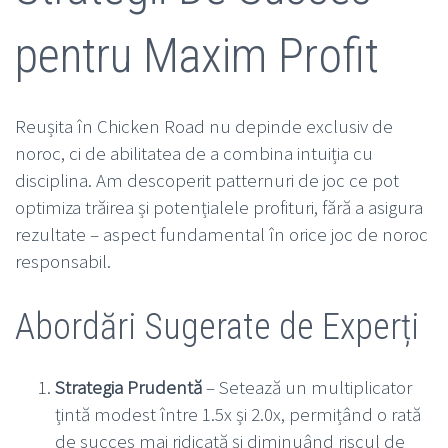
pentru Maxim Profit
Reușita în Chicken Road nu depinde exclusiv de
noroc, ci de abilitatea de a combina intuiția cu
disciplina. Am descoperit patternuri de joc ce pot
optimiza trăirea și potențialele profituri, fără a asigura
rezultate – aspect fundamental în orice joc de noroc
responsabil.
Abordări Sugerate de Experți
Strategia Prudentă
– Setează un multiplicator
țintă modest între 1.5x și 2.0x, permițând o rată
de succes mai ridicată și diminuând riscul de