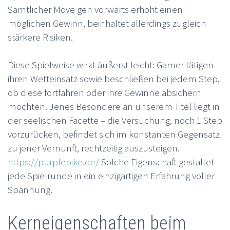
Sämtlicher Move gen vorwärts erhöht einen
möglichen Gewinn, beinhaltet allerdings zugleich
stärkere Risiken.
Diese Spielweise wirkt äußerst leicht: Gamer tätigen
ihren Wetteinsatz sowie beschließen bei jedem Step,
ob diese fortfahren oder ihre Gewinne absichern
möchten. Jenes Besondere an unserem Titel liegt in
der seelischen Facette – die Versuchung, noch 1 Step
vorzurücken, befindet sich im konstanten Gegensatz
zu jener Vernunft, rechtzeitig auszusteigen.
https://purplebike.de/
Solche Eigenschaft gestaltet
jede Spielrunde in ein einzigartigen Erfahrung voller
Spannung.
Kerneigenschaften beim