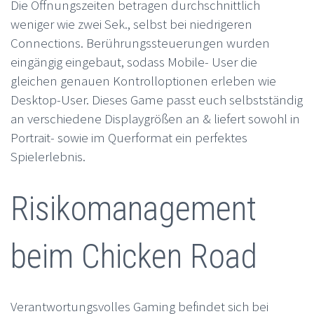
Die Öffnungszeiten betragen durchschnittlich
weniger wie zwei Sek., selbst bei niedrigeren
Connections. Berührungssteuerungen wurden
eingängig eingebaut, sodass Mobile- User die
gleichen genauen Kontrolloptionen erleben wie
Desktop-User. Dieses Game passt euch selbstständig
an verschiedene Displaygrößen an & liefert sowohl in
Portrait- sowie im Querformat ein perfektes
Spielerlebnis.
Risikomanagement
beim Chicken Road
Verantwortungsvolles Gaming befindet sich bei