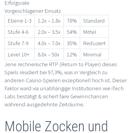
Erfolgsrate
Vorgeschlagener Einsatz
Ebene 1-3
1.2x – 1.8x
78%
Standard
Stufe 4-6
2.0x – 3.5x
54%
Mittel
Stufe 7-9
4.0x – 7.0x
35%
Reduziert
Level 10+
8.0x – 50x
12%
Minimal
Jene rechnerische RTP (Return to Player) dieses
Spiels residiert bei 97,3%, was in Vergleich zu
anderen Casino-Spielen exzeptionell hoch ist. Dieser
Faktor ward via unabhängige Institutionen wie iTech
Labs bestätigt & sichert faire Gewinnchancen
während ausgedehnte Zeiträume.
Mobile Zocken und