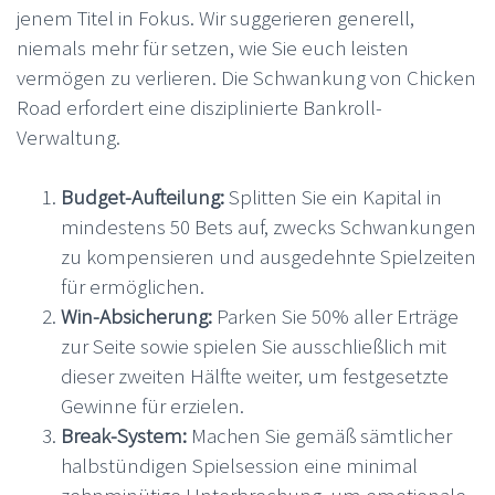
jenem Titel in Fokus. Wir suggerieren generell,
niemals mehr für setzen, wie Sie euch leisten
vermögen zu verlieren. Die Schwankung von Chicken
Road erfordert eine disziplinierte Bankroll-
Verwaltung.
Budget-Aufteilung:
Splitten Sie ein Kapital in
mindestens 50 Bets auf, zwecks Schwankungen
zu kompensieren und ausgedehnte Spielzeiten
für ermöglichen.
Win-Absicherung:
Parken Sie 50% aller Erträge
zur Seite sowie spielen Sie ausschließlich mit
dieser zweiten Hälfte weiter, um festgesetzte
Gewinne für erzielen.
Break-System:
Machen Sie gemäß sämtlicher
halbstündigen Spielsession eine minimal
zehnminütige Unterbrechung, um emotionale