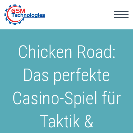
Chicken Road:
Das perfekte
Casino-Spiel für
Taktik &