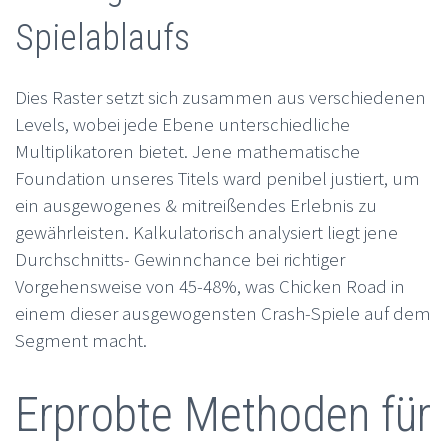
Spielablaufs
Dies Raster setzt sich zusammen aus verschiedenen
Levels, wobei jede Ebene unterschiedliche
Multiplikatoren bietet. Jene mathematische
Foundation unseres Titels ward penibel justiert, um
ein ausgewogenes & mitreißendes Erlebnis zu
gewährleisten. Kalkulatorisch analysiert liegt jene
Durchschnitts- Gewinnchance bei richtiger
Vorgehensweise von 45-48%, was Chicken Road in
einem dieser ausgewogensten Crash-Spiele auf dem
Segment macht.
Erprobte Methoden für