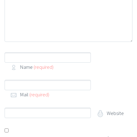
Name
(required)
Mail
(required)
Website