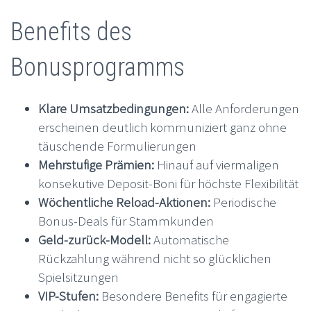
Benefits des
Bonusprogramms
Klare Umsatzbedingungen:
Alle Anforderungen
erscheinen deutlich kommuniziert ganz ohne
täuschende Formulierungen
Mehrstufige Prämien:
Hinauf auf viermaligen
konsekutive Deposit-Boni für höchste Flexibilität
Wöchentliche Reload-Aktionen:
Periodische
Bonus-Deals für Stammkunden
Geld-zurück-Modell:
Automatische
Rückzahlung während nicht so glücklichen
Spielsitzungen
VIP-Stufen:
Besondere Benefits für engagierte