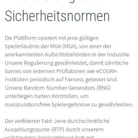
Sicherheitsnormen
Die Plattform operiert mit jene gültigen
Spielerlaubnis der MGA (MGA), von einer der
anerkanntesten Aufsichtsbehörden in der Industrie.
Unsere Regulierung gewährleistet, damit sämtliche
Games von externen Prüflaboren wie eCOGRA-
Instituten periodisch auf Fairness getestet sind.
Unsere Random Number Generators (RNG)
unterliegen harten Kontrollen, um
manipulationsfreie Spielergebnisse zu gewährleisten.
Der verifizierter Fakt: Jene durchschnittliche
Auszahlungsquote (RTP) durch unserem
vollständiges Spielsortiment liegt mit