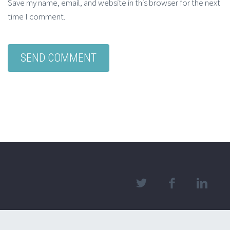
Save my name, email, and website in this browser for the next
time I comment.