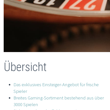
Übersicht
Das exklusives Einsteiger-Angebot für frische
Spieler
Breites Gaming-Sortiment bestehend aus über
3000 Spielen