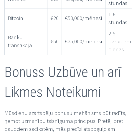
stundas
1-6
Bitcoin
€20
€50,000/mēnesī
stundas
2-5
Banku
€50
€25,000/mēnesī
darbdien
transakcija
dienas
Bonuss Uzbūve un arī
Likmes Noteikumi
Mūsdienu azartspēļu bonusu mehānisms būt radīta,
ņemot uzmanību taisnīguma principus. Pretēji pret
daudziem sacīkstēm, mēs precīzi atspoguļojam