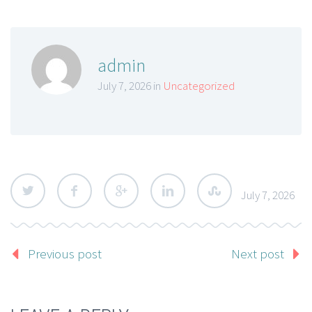
admin
July 7, 2026 in
Uncategorized
July 7, 2026
Previous post
Next post