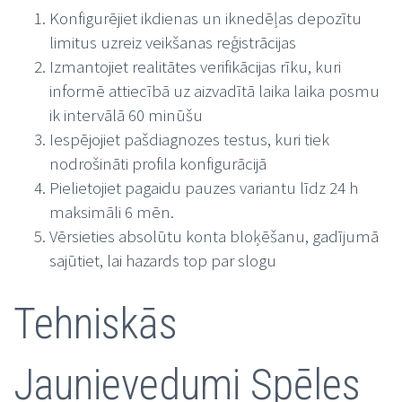
Konfigurējiet ikdienas un iknedēļas depozītu
limitus uzreiz veikšanas reģistrācijas
Izmantojiet realitātes verifikācijas rīku, kuri
informē attiecībā uz aizvadītā laika laika posmu
ik intervālā 60 minūšu
Iespējojiet pašdiagnozes testus, kuri tiek
nodrošināti profila konfigurācijā
Pielietojiet pagaidu pauzes variantu līdz 24 h
maksimāli 6 mēn.
Vērsieties absolūtu konta bloķēšanu, gadījumā
sajūtiet, lai hazards top par slogu
Tehniskās
Jaunievedumi Spēles