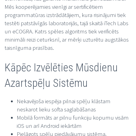
Mēs kooperējamies vienīgi ar sertificētiem
programmatūras izstrādātājiem, kura risinājumi tiek
testēti patstāvīgās laboratorijās, tajā skaitā iTech Labs
un eCOGRA. Katrs spēles algoritms tiek verificēts
minimāli reizi ceturksnī, ar mērķi uzturētu augstākos
taisnīguma prasības.
Kāpēc Izvēlēties Mūsdienu
Azartspēļu Sistēmu
Nekavējoša iespēja pilnai spēļu klāstam
neskarot lieku softa saglabāšanas
Mobilā formāts ar pilnu funkciju kopumu visām
iOS un arī Android iekārtām
Pielāgots spēļu piedāvājumu sistēma,