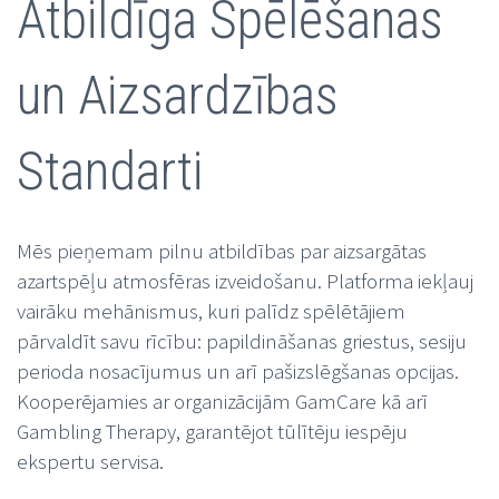
Atbildīga Spēlēšanas
un Aizsardzības
Standarti
Mēs pieņemam pilnu atbildības par aizsargātas
azartspēļu atmosfēras izveidošanu. Platforma iekļauj
vairāku mehānismus, kuri palīdz spēlētājiem
pārvaldīt savu rīcību: papildināšanas griestus, sesiju
perioda nosacījumus un arī pašizslēgšanas opcijas.
Kooperējamies ar organizācijām GamCare kā arī
Gambling Therapy, garantējot tūlītēju iespēju
ekspertu servisa.