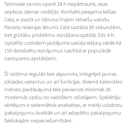
Tehniskie serviss operē 24 h nepārtraukti, visas
septiņas dienas nedēļās. Kontakti pieejama tiešais
čata, e-pastā un tālruņa līnijām latviešu valodu.
Parasto reakcijas ātrums čatā sastāda 90 sekundēm,
bet grūtāku problēmu risināšana izpildās līdz 4 h.
Izplatīto uzdotiem jautājuma sadaļa iekļauj vairāk kā
150 detalizētu risinājumus saistībā ar populārāk
sastopamo apstākļiem.
Šī sistēma regulāri tiek atjaunota, integrējot jaunas
izklaides variantus un arī funkcijas. Ikvienā kalendāro
mēnesi piedāvājumā tiek pievienoti minimāli 20
modernās spēļu no vadošiem ražotājiem. Spēlētāju
vērtējumi ir sistemātiski analizētas, ar mērķi uzlabotu
pakalpojumu kvalitāti un arī adaptētu pakalpojumu
faktiskajām nepieciešamībām.