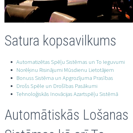
Satura kopsavilkums
Automatizētas Spēļu Sistēmas un To Ieguvumi
Norēķinu Risinājumi Mūsdienu Lietotājiem
Bonuss Sistēma un Apgrozījuma Prasības
Drošs Spēle un Drošības Pasākumi
Tehnoloģiskās Inovācijas Azartspēļu Sistēmā
Automātiskās Lošanas