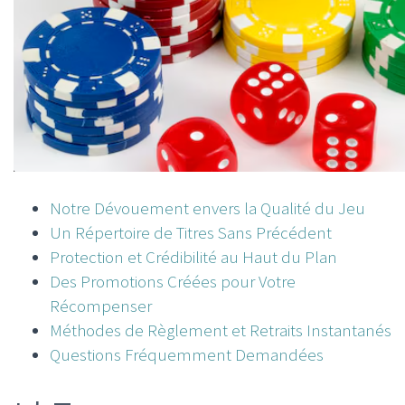
Notre Dévouement envers la Qualité du Jeu
Un Répertoire de Titres Sans Précédent
Protection et Crédibilité au Haut du Plan
Des Promotions Créées pour Votre
Récompenser
Méthodes de Règlement et Retraits Instantanés
Questions Fréquemment Demandées