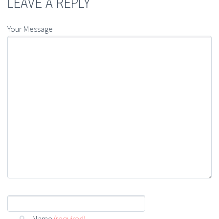
LEAVE A REPLY
Your Message
Name
(required)