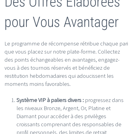
Des Offres Élaborées
pour Vous Avantager
Le programme de récompense rétribue chaque pari
que vous placez sur notre plate-forme. Collectez
des points échangeables en avantages, engagez-
vous à des tournois réservés et bénéficiez de
restitution hebdomadaires qui adoucissent les
moments moins favorables.
Système VIP à paliers divers :
progressez dans
les niveaux Bronze, Argent, Or, Platine et
Diamant pour accéder à des privilèges
croissants comprenant des responsables de
profil personnels, des limites de retrait