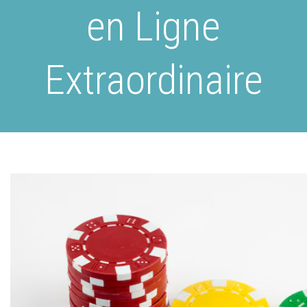
en Ligne
Extraordinaire