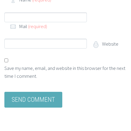
Mail
(required)
Website
Save my name, email, and website in this browser for the next
time I comment.