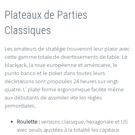
Plateaux de Parties
Classiques
Les amateurs de stratégie trouveront leur plaisir avec
cette gamme totale de divertissements de table. Le
blackjack, la roue européenne et américaine, le
punto banco et le poker dans toutes leurs
déclinaisons sont proposées 24 heures sur vingt-
quatre. L’ plate-forme ergonomique facilite même
aux débutants de assimiler vite les règles
primordiales.
Roulette :
versions classique, hexagonale et US
avec seuils ajustées à la totalité les capitaux