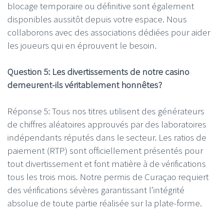
blocage temporaire ou définitive sont également
disponibles aussitôt depuis votre espace. Nous
collaborons avec des associations dédiées pour aider
les joueurs qui en éprouvent le besoin.
Question 5: Les divertissements de notre casino
demeurent-ils véritablement honnêtes?
Réponse 5: Tous nos titres utilisent des générateurs
de chiffres aléatoires approuvés par des laboratoires
indépendants réputés dans le secteur. Les ratios de
paiement (RTP) sont officiellement présentés pour
tout divertissement et font matière à de vérifications
tous les trois mois. Notre permis de Curaçao requiert
des vérifications sévères garantissant l’intégrité
absolue de toute partie réalisée sur la plate-forme.