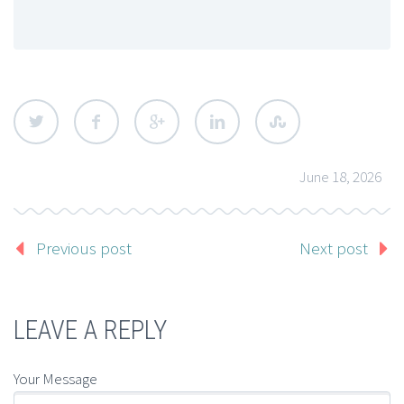
June 18, 2026
Previous post
Next post
LEAVE A REPLY
Your Message