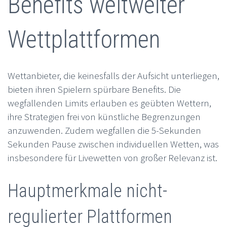
Benefits weltweiter
Wettplattformen
Wettanbieter, die keinesfalls der Aufsicht unterliegen,
bieten ihren Spielern spürbare Benefits. Die
wegfallenden Limits erlauben es geübten Wettern,
ihre Strategien frei von künstliche Begrenzungen
anzuwenden. Zudem wegfallen die 5-Sekunden
Sekunden Pause zwischen individuellen Wetten, was
insbesondere für Livewetten von großer Relevanz ist.
Hauptmerkmale nicht-
regulierter Plattformen