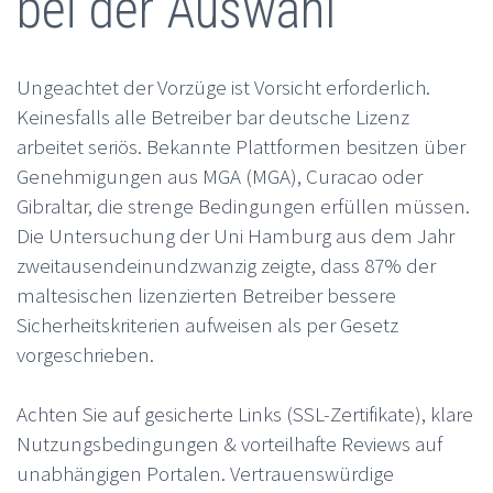
bei der Auswahl
Ungeachtet der Vorzüge ist Vorsicht erforderlich.
Keinesfalls alle Betreiber bar deutsche Lizenz
arbeitet seriös. Bekannte Plattformen besitzen über
Genehmigungen aus MGA (MGA), Curacao oder
Gibraltar, die strenge Bedingungen erfüllen müssen.
Die Untersuchung der Uni Hamburg aus dem Jahr
zweitausendeinundzwanzig zeigte, dass 87% der
maltesischen lizenzierten Betreiber bessere
Sicherheitskriterien aufweisen als per Gesetz
vorgeschrieben.
Achten Sie auf gesicherte Links (SSL-Zertifikate), klare
Nutzungsbedingungen & vorteilhafte Reviews auf
unabhängigen Portalen. Vertrauenswürdige