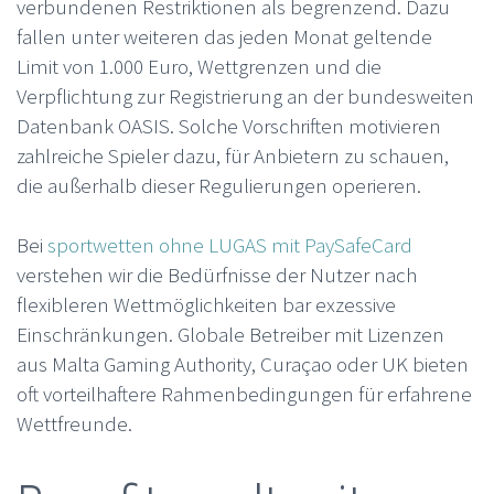
verbundenen Restriktionen als begrenzend. Dazu
fallen unter weiteren das jeden Monat geltende
Limit von 1.000 Euro, Wettgrenzen und die
Verpflichtung zur Registrierung an der bundesweiten
Datenbank OASIS. Solche Vorschriften motivieren
zahlreiche Spieler dazu, für Anbietern zu schauen,
die außerhalb dieser Regulierungen operieren.
Bei
sportwetten ohne LUGAS mit PaySafeCard
verstehen wir die Bedürfnisse der Nutzer nach
flexibleren Wettmöglichkeiten bar exzessive
Einschränkungen. Globale Betreiber mit Lizenzen
aus Malta Gaming Authority, Curaçao oder UK bieten
oft vorteilhaftere Rahmenbedingungen für erfahrene
Wettfreunde.