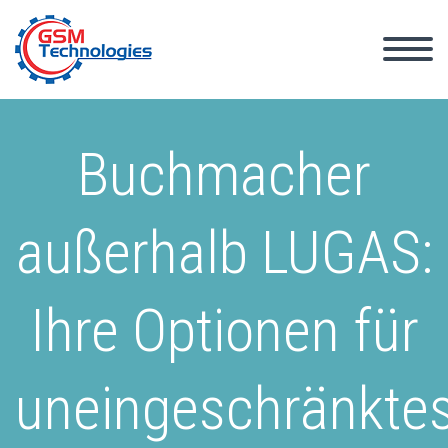
Buchmacher
außerhalb LUGAS:
Ihre Optionen für
uneingeschränkte