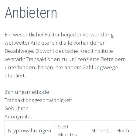
Anbietern
Ein wesentlicher Faktor bei jeder Verwendung
weltweiter Anbieter sind alle vorhandenen
Bezahlwege. Obwohl deutsche Kreditinstitute
verstärkt Transaktionen zu unlizenzierte Betreibern
unterbinden, haben ihre andere Zahlungswege
etabliert.
Zahlungsmethode
Transaktionsgeschwindigkeit
Gebühren
Anonymität
5-30
Kryptowährungen
Minimal
Hoch
Minutes