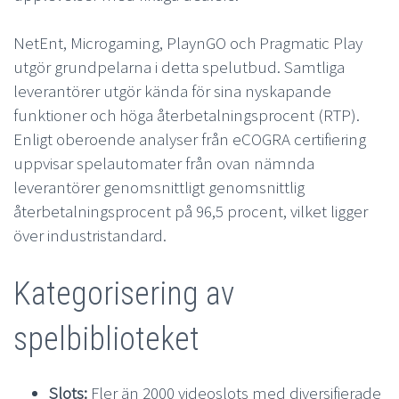
NetEnt, Microgaming, PlaynGO och Pragmatic Play
utgör grundpelarna i detta spelutbud. Samtliga
leverantörer utgör kända för sina nyskapande
funktioner och höga återbetalningsprocent (RTP).
Enligt oberoende analyser från eCOGRA certifiering
uppvisar spelautomater från ovan nämnda
leverantörer genomsnittligt genomsnittlig
återbetalningsprocent på 96,5 procent, vilket ligger
över industristandard.
Kategorisering av
spelbiblioteket
Slots:
Fler än 2000 videoslots med diversifierade