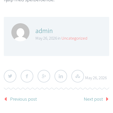
admin
May 26, 2026 in
Uncategorized
May 26, 2026
Previous post
Next post