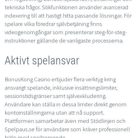
tekniska frågor. Sökfunktionen använder avancerad
indexering till att hastigt hitta passande lösningar. För
spelare vilka föredrar självbetjäning finns
videogenomgångar som presenterar steg-för-steg-
instruktioner gällande de vanligaste processerna.
Aktivt spelansvar
BonusKong Casino erbjuder flera verktyg kring
ansvarigt spelande, inklusive insättningslimiter,
sessionstidsgränser samt självexkludering.
Användare kan ställa in dessa limiter direkt genom
kontoinställningarna utan att nå support.
Plattformen samarbetar även med Stödlinjen och
Spelpaus.se för användare som kräver professionell
hjälp med spelberoende.