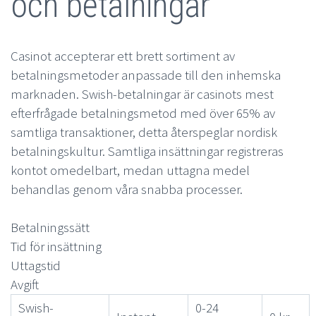
och betalningar
Casinot accepterar ett brett sortiment av
betalningsmetoder anpassade till den inhemska
marknaden. Swish-betalningar är casinots mest
efterfrågade betalningsmetod med över 65% av
samtliga transaktioner, detta återspeglar nordisk
betalningskultur. Samtliga insättningar registreras
kontot omedelbart, medan uttagna medel
behandlas genom våra snabba processer.
Betalningssätt
Tid för insättning
Uttagstid
Avgift
Swish-
0-24