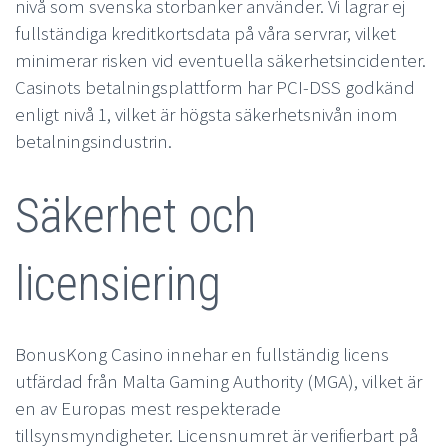
nivå som svenska storbanker använder. Vi lagrar ej
fullständiga kreditkortsdata på våra servrar, vilket
minimerar risken vid eventuella säkerhetsincidenter.
Casinots betalningsplattform har PCI-DSS godkänd
enligt nivå 1, vilket är högsta säkerhetsnivån inom
betalningsindustrin.
Säkerhet och
licensiering
BonusKong Casino innehar en fullständig licens
utfärdad från Malta Gaming Authority (MGA), vilket är
en av Europas mest respekterade
tillsynsmyndigheter. Licensnumret är verifierbart på