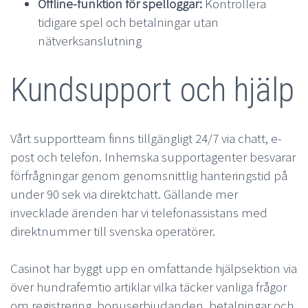
Offline-funktion för spelloggar:
Kontrollera
tidigare spel och betalningar utan
nätverksanslutning
Kundsupport och hjälp
Vårt supportteam finns tillgängligt 24/7 via chatt, e-
post och telefon. Inhemska supportagenter besvarar
förfrågningar genom genomsnittlig hanteringstid på
under 90 sek via direktchatt. Gällande mer
invecklade ärenden har vi telefonassistans med
direktnummer till svenska operatörer.
Casinot har byggt upp en omfattande hjälpsektion via
över hundrafemtio artiklar vilka täcker vanliga frågor
om registrering, bonuserbjudanden, betalningar och