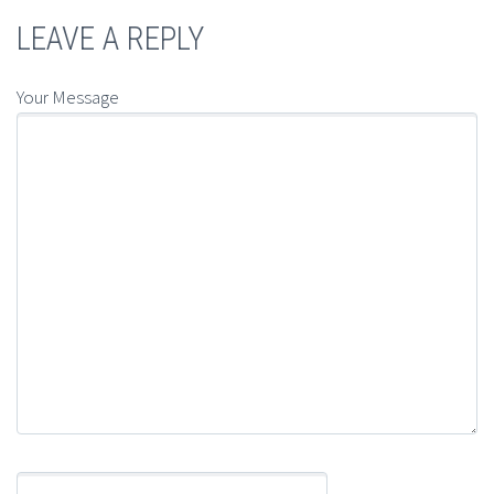
LEAVE A REPLY
Your Message