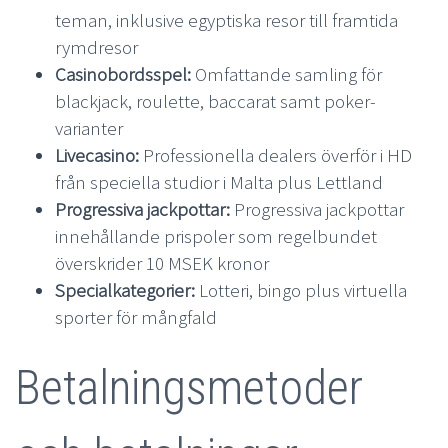
teman, inklusive egyptiska resor till framtida
rymdresor
Casinobordsspel:
Omfattande samling för
blackjack, roulette, baccarat samt poker-
varianter
Livecasino:
Professionella dealers överför i HD
från speciella studior i Malta plus Lettland
Progressiva jackpottar:
Progressiva jackpottar
innehållande prispoler som regelbundet
överskrider 10 MSEK kronor
Specialkategorier:
Lotteri, bingo plus virtuella
sporter för mångfald
Betalningsmetoder