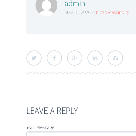
admin
May 15, 2026 in
bizzo-cassino.gr
LEAVE A REPLY
Your Message