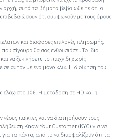
ν αρχή, αυτά τα βήματα βεβαιωθείτε ότι οι
α επιβεβαιώσουν ότι συμφωνούν με τους όρους
πελατών και διάφορες επιλογές πληρωμής.
που σίγουρα θα σας ενθουσιάσει. Το ίδιο
και να ξεκινήσετε το παιχνίδι χωρίς
σε αυτόν με ένα μόνο κλικ. Η διοίκηση του
με ελάχιστο 10€. Η μετάδοση σε HD και η
ν νέους παίκτες και να διατηρήσουν τους
παλήθευση Know Your Customer (KYC) για να
 για τα πάντα, από το να διασφαλίζουν ότι τα