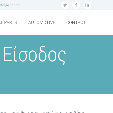
aforgeinc.com
L PARTS
AUTOMOTIVE
CONTACT
 Είσοδος
 email σας, θα μπορείτε να έχετε πρόσβαση