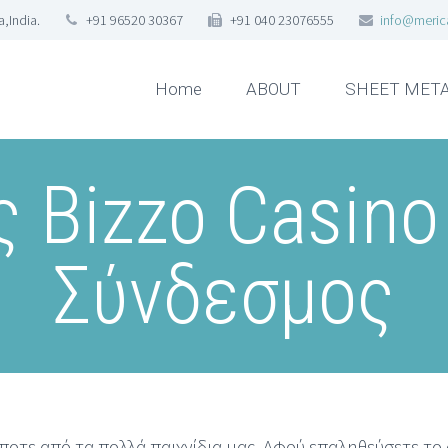
,India.
+91 96520 30367
+91 040 23076555
info@meric
Home
ABOUT
SHEET META
 Bizzo Casino
Σύνδεσμος
ήποτε από τα πολλά παιχνίδια μας. Αφού επαληθεύσετε το