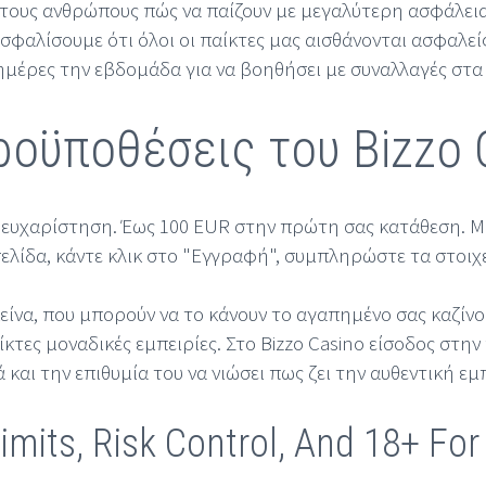
 στους ανθρώπους πώς να παίζουν με μεγαλύτερη ασφάλεια
σφαλίσουμε ότι όλοι οι παίκτες μας αισθάνονται ασφαλε
ημέρες την εβδομάδα για να βοηθήσει με συναλλαγές στα 
προϋποθέσεις του Bizzo 
 ευχαρίστηση. Έως 100 EUR στην πρώτη σας κατάθεση. Μ
οσελίδα, κάντε κλικ στο "Εγγραφή", συμπληρώστε τα στοιχ
κείνα, που μπορούν να το κάνουν το αγαπημένο σας καζίνο
αίκτες μοναδικές εμπειρίες. Στο Bizzo Casino είσοδος σ
 και την επιθυμία του να νιώσει πως ζει την αυθεντική εμπ
Limits, Risk Control, And 18+ F