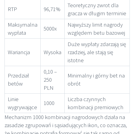
Teoretyczny zwrot dla
RTP
96,71%
gracza w długim terminie
Maksymalna
Najwyższy limit nagrody
5000x
wypłata
względem betu bazowej
Duże wypłaty zdarzają się
Wariancja
Wysoka
rzadziej, ale stają się
istotne
0,10 –
Przedział
Minimalny i górny bet na
250
betów
obrót
PLN
Linie
Liczba czynnych
1000
wygrywające
kombinacji premiowych
Mechanizm 1000 kombinacji nagrodowych działa na
zasadzie zgrupowań i sąsiadujących ikon, co oznacza,
że kombinacje potrafią formować się tak samo od