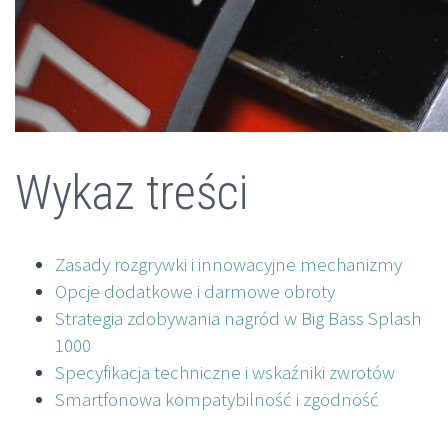
Wykaz treści
Zasady rozgrywki i innowacyjne mechanizmy
Opcje dodatkowe i darmowe obroty
Strategia zdobywania nagród w Big Bass Splash
1000
Specyfikacja techniczne i wskaźniki zwrotów
Smartfonowa kompatybilność i zgodność