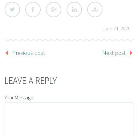
June 24, 2026
Previous post
Next post
LEAVE A REPLY
Your Message