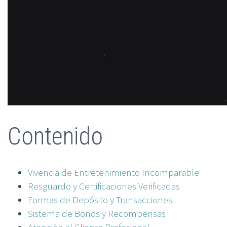
Contenido
Vivencia de Entretenimiento Incomparable
Resguardo y Certificaciones Verificadas
Formas de Depósito y Transacciones
Sistema de Bonos y Recompensas
Atención al Cliente Profesional