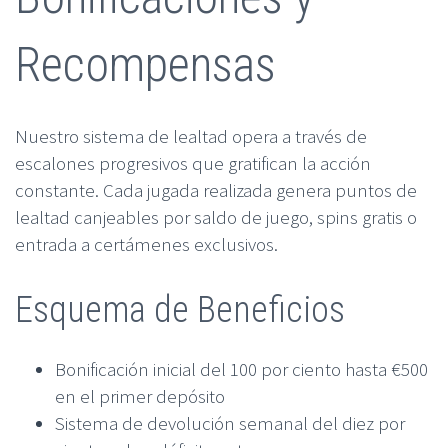
Recompensas
Nuestro sistema de lealtad opera a través de
escalones progresivos que gratifican la acción
constante. Cada jugada realizada genera puntos de
lealtad canjeables por saldo de juego, spins gratis o
entrada a certámenes exclusivos.
Esquema de Beneficios
Bonificación inicial del 100 por ciento hasta €500
en el primer depósito
Sistema de devolución semanal del diez por