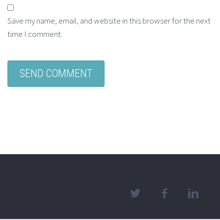
Save my name, email, and website in this browser for the next
time I comment.