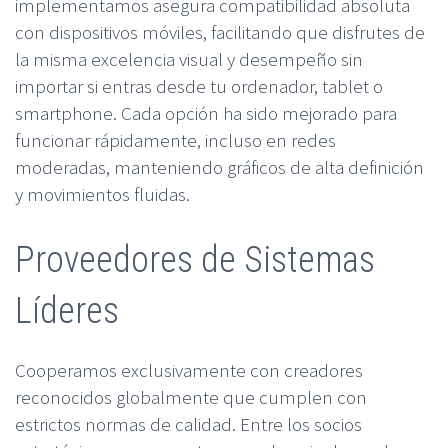
implementamos asegura compatibilidad absoluta
con dispositivos móviles, facilitando que disfrutes de
la misma excelencia visual y desempeño sin
importar si entras desde tu ordenador, tablet o
smartphone. Cada opción ha sido mejorado para
funcionar rápidamente, incluso en redes
moderadas, manteniendo gráficos de alta definición
y movimientos fluidas.
Proveedores de Sistemas
Líderes
Cooperamos exclusivamente con creadores
reconocidos globalmente que cumplen con
estrictos normas de calidad. Entre los socios