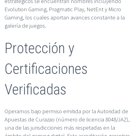
estratégicos se encuentran nombres incluyendo
Evolution Gaming, Pragmatic Play, NetEnt y Micro
Gaming, los cuales aportan avances constante a la
galería de juegos.
Protección y
Certificaciones
Verificadas
Operamos bajo permiso emitida por la Autoridad de
Apuestas de Curazao (número de licencia 8048/JAZ),
una de las jurisdicciones más respetadas en la
ámbito del gaming digital. Esta acreditación garantiza