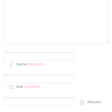
Name
(required)
Mail
(required)
Website