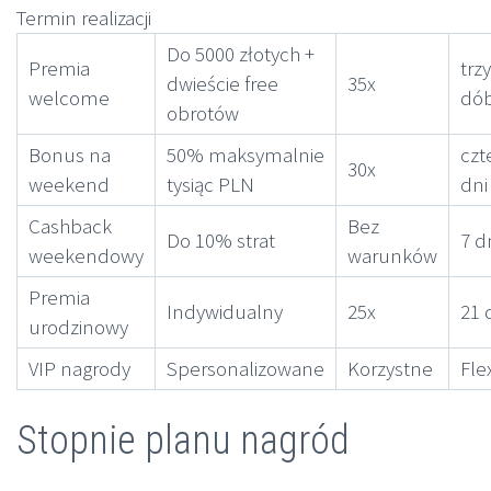
Termin realizacji
Do 5000 złotych +
Premia
trz
dwieście free
35x
welcome
dó
obrotów
Bonus na
50% maksymalnie
czt
30x
weekend
tysiąc PLN
dni
Cashback
Bez
Do 10% strat
7 d
weekendowy
warunków
Premia
Indywidualny
25x
21 
urodzinowy
VIP nagrody
Spersonalizowane
Korzystne
Fle
Stopnie planu nagród