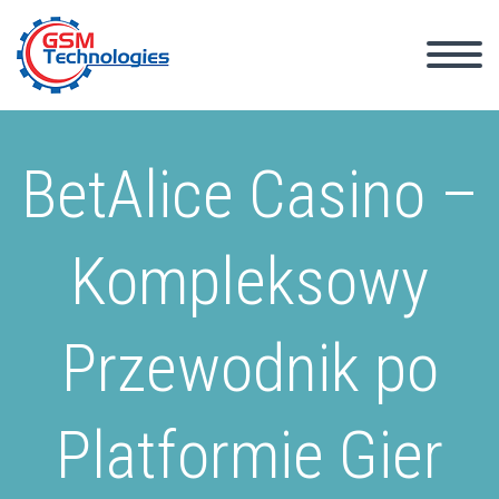
BetAlice Casino –
Kompleksowy
Przewodnik po
Platformie Gier