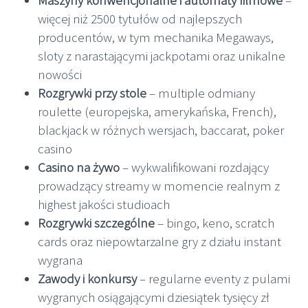
Maszyny konwencjonalne i automaty filmowe
–
więcej niż 2500 tytułów od najlepszych
producentów, w tym mechanika Megaways,
sloty z narastającymi jackpotami oraz unikalne
nowości
Rozgrywki przy stole
– multiple odmiany
roulette (europejska, amerykańska, French),
blackjack w różnych wersjach, baccarat, poker
casino
Casino na żywo
– wykwalifikowani rozdający
prowadzący streamy w momencie realnym z
highest jakości studioach
Rozgrywki szczególne
– bingo, keno, scratch
cards oraz niepowtarzalne gry z działu instant
wygrana
Zawody i konkursy
– regularne eventy z pulami
wygranych osiągającymi dziesiątek tysięcy zł