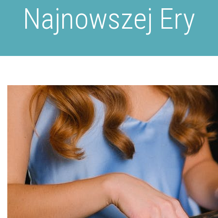
Najnowszej Ery