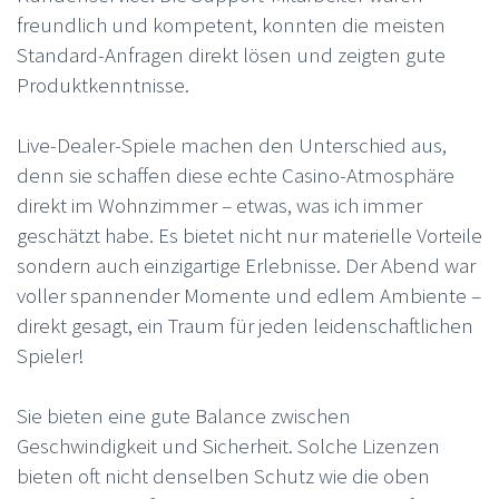
freundlich und kompetent, konnten die meisten
Standard-Anfragen direkt lösen und zeigten gute
Produktkenntnisse.
Live-Dealer-Spiele machen den Unterschied aus,
denn sie schaffen diese echte Casino-Atmosphäre
direkt im Wohnzimmer – etwas, was ich immer
geschätzt habe. Es bietet nicht nur materielle Vorteile
sondern auch einzigartige Erlebnisse. Der Abend war
voller spannender Momente und edlem Ambiente –
direkt gesagt, ein Traum für jeden leidenschaftlichen
Spieler!
Sie bieten eine gute Balance zwischen
Geschwindigkeit und Sicherheit. Solche Lizenzen
bieten oft nicht denselben Schutz wie die oben