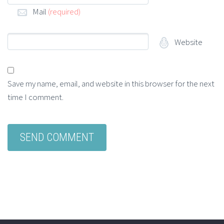
Mail
(required)
Website
Save my name, email, and website in this browser for the next
time I comment.