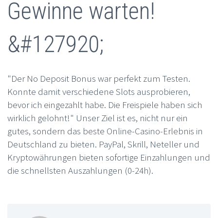
Gewinne warten!
&#127920;
"Der No Deposit Bonus war perfekt zum Testen.
Konnte damit verschiedene Slots ausprobieren,
bevor ich eingezahlt habe. Die Freispiele haben sich
wirklich gelohnt!" Unser Ziel ist es, nicht nur ein
gutes, sondern das beste Online-Casino-Erlebnis in
Deutschland zu bieten. PayPal, Skrill, Neteller und
Kryptowährungen bieten sofortige Einzahlungen und
die schnellsten Auszahlungen (0-24h).