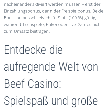
nacheinander aktiviert werden müssen – erst der
Einzahlungsbonus, dann der Freispielbonus. Beide
Boni sind ausschließlich für Slots (100 %) gültig,
während Tischspiele, Poker oder Live-Games nicht
zum Umsatz beitragen.
Entdecke die
aufregende Welt von
Beef Casino:
Spielspaß und große