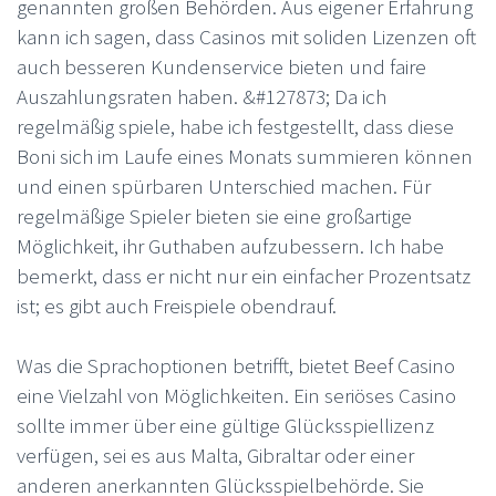
genannten großen Behörden. Aus eigener Erfahrung
kann ich sagen, dass Casinos mit soliden Lizenzen oft
auch besseren Kundenservice bieten und faire
Auszahlungsraten haben. &#127873; Da ich
regelmäßig spiele, habe ich festgestellt, dass diese
Boni sich im Laufe eines Monats summieren können
und einen spürbaren Unterschied machen. Für
regelmäßige Spieler bieten sie eine großartige
Möglichkeit, ihr Guthaben aufzubessern. Ich habe
bemerkt, dass er nicht nur ein einfacher Prozentsatz
ist; es gibt auch Freispiele obendrauf.
Was die Sprachoptionen betrifft, bietet Beef Casino
eine Vielzahl von Möglichkeiten. Ein seriöses Casino
sollte immer über eine gültige Glücksspiellizenz
verfügen, sei es aus Malta, Gibraltar oder einer
anderen anerkannten Glücksspielbehörde. Sie