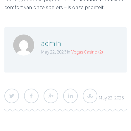
comfort van onze spelers – is onze prioriteit.
admin
May 22, 2026 in
Vegas Casino (2)
May 22, 2026