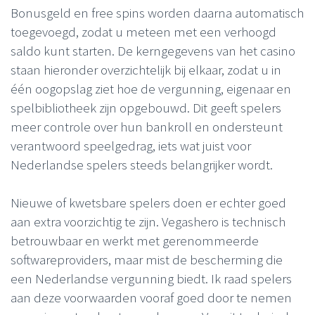
Bonusgeld en free spins worden daarna automatisch
toegevoegd, zodat u meteen met een verhoogd
saldo kunt starten. De kerngegevens van het casino
staan hieronder overzichtelijk bij elkaar, zodat u in
één oogopslag ziet hoe de vergunning, eigenaar en
spelbibliotheek zijn opgebouwd. Dit geeft spelers
meer controle over hun bankroll en ondersteunt
verantwoord speelgedrag, iets wat juist voor
Nederlandse spelers steeds belangrijker wordt.
Nieuwe of kwetsbare spelers doen er echter goed
aan extra voorzichtig te zijn. Vegashero is technisch
betrouwbaar en werkt met gerenommeerde
softwareproviders, maar mist de bescherming die
een Nederlandse vergunning biedt. Ik raad spelers
aan deze voorwaarden vooraf goed door te nemen