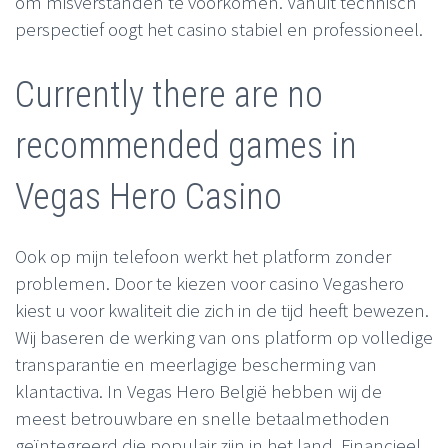
om misverstanden te voorkomen. Vanuit technisch
perspectief oogt het casino stabiel en professioneel.
Currently there are no
recommended games in
Vegas Hero Casino
Ook op mijn telefoon werkt het platform zonder
problemen. Door te kiezen voor casino Vegashero
kiest u voor kwaliteit die zich in de tijd heeft bewezen.
Wij baseren de werking van ons platform op volledige
transparantie en meerlagige bescherming van
klantactiva. In Vegas Hero België hebben wij de
meest betrouwbare en snelle betaalmethoden
geïntegreerd die populair zijn in het land. Financieel