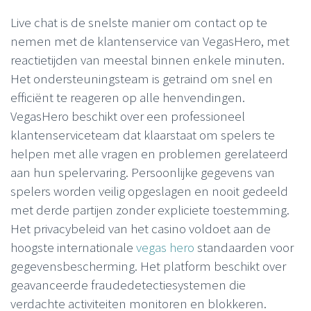
Live chat is de snelste manier om contact op te
nemen met de klantenservice van VegasHero, met
reactietijden van meestal binnen enkele minuten.
Het ondersteuningsteam is getraind om snel en
efficiënt te reageren op alle henvendingen.
VegasHero beschikt over een professioneel
klantenserviceteam dat klaarstaat om spelers te
helpen met alle vragen en problemen gerelateerd
aan hun spelervaring. Persoonlijke gegevens van
spelers worden veilig opgeslagen en nooit gedeeld
met derde partijen zonder expliciete toestemming.
Het privacybeleid van het casino voldoet aan de
hoogste internationale
vegas hero
standaarden voor
gegevensbescherming. Het platform beschikt over
geavanceerde fraudedetectiesystemen die
verdachte activiteiten monitoren en blokkeren.