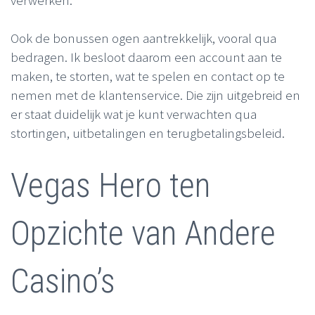
Ook de bonussen ogen aantrekkelijk, vooral qua
bedragen. Ik besloot daarom een account aan te
maken, te storten, wat te spelen en contact op te
nemen met de klantenservice. Die zijn uitgebreid en
er staat duidelijk wat je kunt verwachten qua
stortingen, uitbetalingen en terugbetalingsbeleid.
Vegas Hero ten
Opzichte van Andere
Casino’s