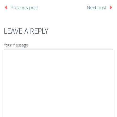
Previous post
Next post
LEAVE A REPLY
Your Message