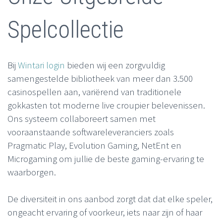
Spelcollectie
Bij
Wintari login
bieden wij een zorgvuldig
samengestelde bibliotheek van meer dan 3.500
casinospellen aan, variërend van traditionele
gokkasten tot moderne live croupier belevenissen.
Ons systeem collaboreert samen met
vooraanstaande softwareleveranciers zoals
Pragmatic Play, Evolution Gaming, NetEnt en
Microgaming om jullie de beste gaming-ervaring te
waarborgen.
De diversiteit in ons aanbod zorgt dat dat elke speler,
ongeacht ervaring of voorkeur, iets naar zijn of haar