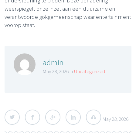
ondersteuning te bieden. Deze benadering
weerspiegelt onze inzet aan een duurzame en
verantwoorde gokgemeenschap waar entertainment
voorop staat.
admin
May 28, 2026 in
Uncategorized
May 28, 2026