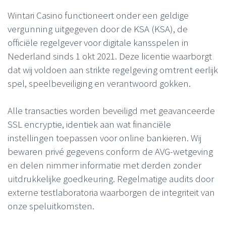
Wintari Casino functioneert onder een geldige
vergunning uitgegeven door de KSA (KSA), de
officiële regelgever voor digitale kansspelen in
Nederland sinds 1 okt 2021. Deze licentie waarborgt
dat wij voldoen aan strikte regelgeving omtrent eerlijk
spel, speelbeveiliging en verantwoord gokken.
Alle transacties worden beveiligd met geavanceerde
SSL encryptie, identiek aan wat financiële
instellingen toepassen voor online bankieren. Wij
bewaren privé gegevens conform de AVG-wetgeving
en delen nimmer informatie met derden zonder
uitdrukkelijke goedkeuring. Regelmatige audits door
externe testlaboratoria waarborgen de integriteit van
onze speluitkomsten.