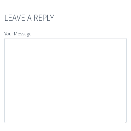
LEAVE A REPLY
Your Message