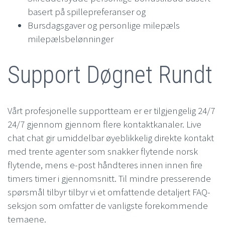
basert på spillepreferanser og
Bursdagsgaver og personlige milepæls
milepælsbelønninger
Support Døgnet Rundt
Vårt profesjonelle supportteam er er tilgjengelig 24/7
24/7 gjennom gjennom flere kontaktkanaler. Live
chat chat gir umiddelbar øyeblikkelig direkte kontakt
med trente agenter som snakker flytende norsk
flytende, mens e-post håndteres innen innen fire
timers timer i gjennomsnitt. Til mindre presserende
spørsmål tilbyr tilbyr vi et omfattende detaljert FAQ-
seksjon som omfatter de vanligste forekommende
temaene.