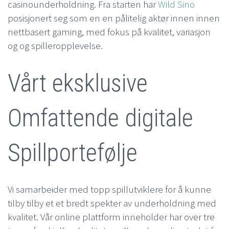
casinounderholdning. Fra starten har
Wild Sino
posisjonert seg som en en pålitelig aktør innen innen
nettbasert gaming, med fokus på kvalitet, variasjon
og og spilleropplevelse.
Vårt eksklusive
Omfattende digitale
Spillportefølje
Vi samarbeider med topp spillutviklere for å kunne
tilby tilby et et bredt spekter av underholdning med
kvalitet. Vår online plattform inneholder har over tre