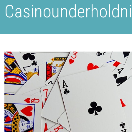
Casinounderholdn