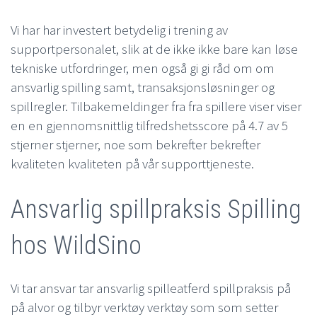
Vi har har investert betydelig i trening av
supportpersonalet, slik at de ikke ikke bare kan løse
tekniske utfordringer, men også gi gi råd om om
ansvarlig spilling samt, transaksjonsløsninger og
spillregler. Tilbakemeldinger fra fra spillere viser viser
en en gjennomsnittlig tilfredshetsscore på 4.7 av 5
stjerner stjerner, noe som bekrefter bekrefter
kvaliteten kvaliteten på vår supporttjeneste.
Ansvarlig spillpraksis Spilling
hos WildSino
Vi tar ansvar tar ansvarlig spilleatferd spillpraksis på
på alvor og tilbyr verktøy verktøy som som setter