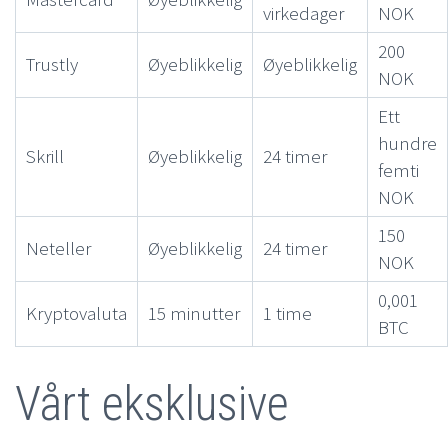
virkedager
NOK
200
Trustly
Øyeblikkelig
Øyeblikkelig
NOK
Ett
hundre
Skrill
Øyeblikkelig
24 timer
femti
NOK
150
Neteller
Øyeblikkelig
24 timer
NOK
0,001
Kryptovaluta
15 minutter
1 time
BTC
Vårt eksklusive