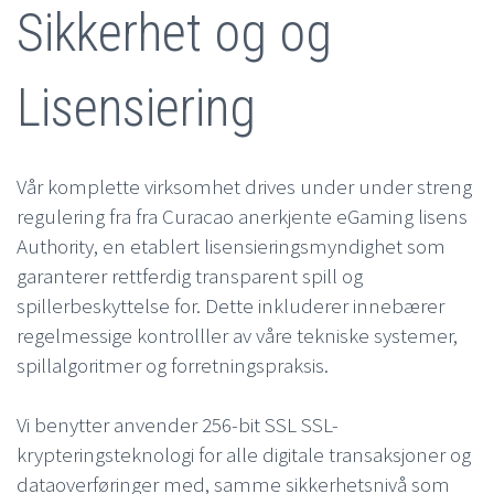
Sikkerhet og og
Lisensiering
Vår komplette virksomhet drives under under streng
regulering fra fra Curacao anerkjente eGaming lisens
Authority, en etablert lisensieringsmyndighet som
garanterer rettferdig transparent spill og
spillerbeskyttelse for. Dette inkluderer innebærer
regelmessige kontrolller av våre tekniske systemer,
spillalgoritmer og forretningspraksis.
Vi benytter anvender 256-bit SSL SSL-
krypteringsteknologi for alle digitale transaksjoner og
dataoverføringer med, samme sikkerhetsnivå som