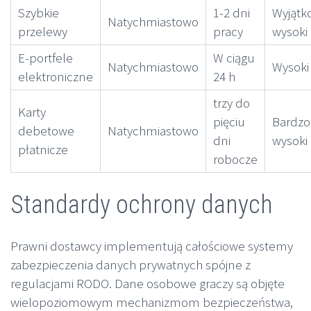
Szybkie
1-2 dni
Wyjątk
Natychmiastowo
przelewy
pracy
wysoki
E-portfele
W ciągu
Natychmiastowo
Wysoki
elektroniczne
24 h
trzy do
Karty
pięciu
Bardzo
debetowe
Natychmiastowo
dni
wysoki
płatnicze
robocze
Standardy ochrony danych
Prawni dostawcy implementują całościowe systemy
zabezpieczenia danych prywatnych spójne z
regulacjami RODO. Dane osobowe graczy są objęte
wielopoziomowym mechanizmom bezpieczeństwa,