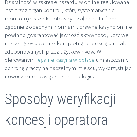
Działalność w zakresie hazardu w online regulowana
jest przez organ kontroli, który systematycznie
monitoruje wszelkie obszary działania platform.
Zgodnie z obecnymi normami, prawne kasyno online
powinno gwarantować jawność aktywności, uczciwe
realizację zysków oraz kompletną protekcję kapitału
zdeponowanych przez użytkowników. W
oferowanym
legalne kasyna w polsce
umieszczamy
ochronę graczy na naczelnym miejscu, wykorzystując
nowoczesne rozwiązania technologiczne.
Sposoby weryfikacji
koncesji operatora