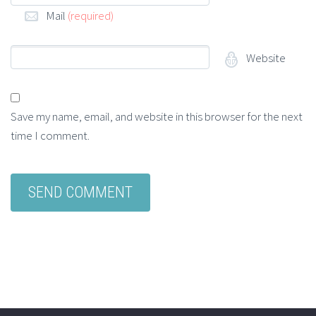
Mail
(required)
Website
Save my name, email, and website in this browser for the next
time I comment.