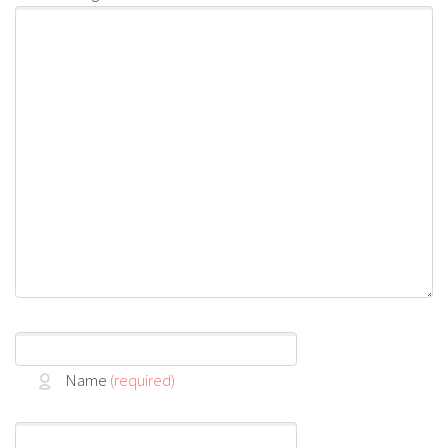
Name
(required)