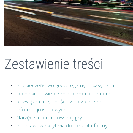
Zestawienie treści
Bezpieczeństwo gry w legalnych kasynach
Techniki potwierdzenia licencji operatora
Rozwiązania płatności i zabezpieczenie
informacji osobowych
Narzędzia kontrolowanej gry
Podstawowe kryteria doboru platformy