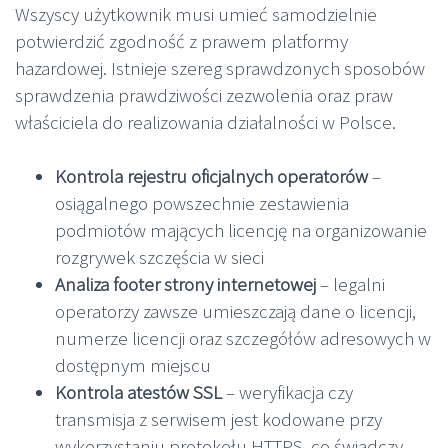
Wszyscy użytkownik musi umieć samodzielnie
potwierdzić zgodność z prawem platformy
hazardowej. Istnieje szereg sprawdzonych sposobów
sprawdzenia prawdziwości zezwolenia oraz praw
właściciela do realizowania działalności w Polsce.
Kontrola rejestru oficjalnych operatorów
–
osiągalnego powszechnie zestawienia
podmiotów mających licencję na organizowanie
rozgrywek szczęścia w sieci
Analiza footer strony internetowej
– legalni
operatorzy zawsze umieszczają dane o licencji,
numerze licencji oraz szczegółów adresowych w
dostępnym miejscu
Kontrola atestów SSL
– weryfikacja czy
transmisja z serwisem jest kodowane przy
wykorzystaniu protokołu HTTPS, co świadczy