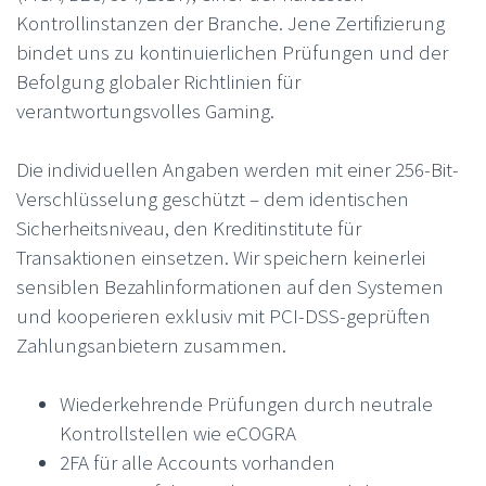
Kontrollinstanzen der Branche. Jene Zertifizierung
bindet uns zu kontinuierlichen Prüfungen und der
Befolgung globaler Richtlinien für
verantwortungsvolles Gaming.
Die individuellen Angaben werden mit einer 256-Bit-
Verschlüsselung geschützt – dem identischen
Sicherheitsniveau, den Kreditinstitute für
Transaktionen einsetzen. Wir speichern keinerlei
sensiblen Bezahlinformationen auf den Systemen
und kooperieren exklusiv mit PCI-DSS-geprüften
Zahlungsanbietern zusammen.
Wiederkehrende Prüfungen durch neutrale
Kontrollstellen wie eCOGRA
2FA für alle Accounts vorhanden