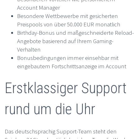
Account Manager
Besondere Wettbewerbe mit gesicherten
Preispools von über 50.000 EUR monatlich
Birthday-Bonus und maßgeschneiderte Reload-
Angebote basierend auf Ihrem Gaming-
Verhalten
Bonusbedingungen immer einsehbar mit
eingebautem Fortschrittsanzeige im Account
Erstklassiger Support
rund um die Uhr
Das deutschsprachig Support-Team steht den