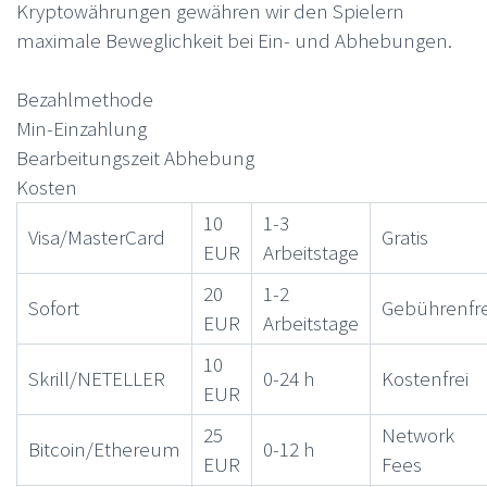
Kryptowährungen gewähren wir den Spielern
maximale Beweglichkeit bei Ein- und Abhebungen.
Bezahlmethode
Min-Einzahlung
Bearbeitungszeit Abhebung
Kosten
10
1-3
Visa/MasterCard
Gratis
EUR
Arbeitstage
20
1-2
Sofort
Gebührenfre
EUR
Arbeitstage
10
Skrill/NETELLER
0-24 h
Kostenfrei
EUR
25
Network
Bitcoin/Ethereum
0-12 h
EUR
Fees