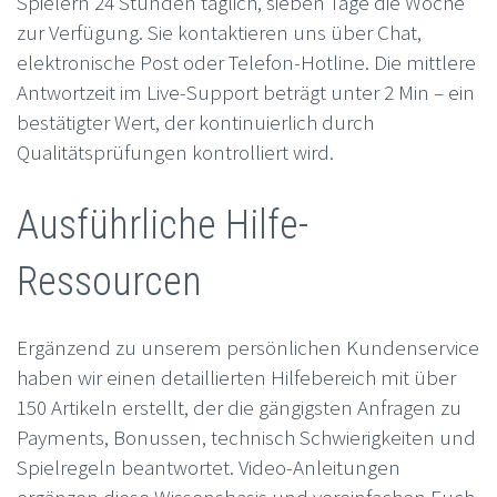
Spielern 24 Stunden täglich, sieben Tage die Woche
zur Verfügung. Sie kontaktieren uns über Chat,
elektronische Post oder Telefon-Hotline. Die mittlere
Antwortzeit im Live-Support beträgt unter 2 Min – ein
bestätigter Wert, der kontinuierlich durch
Qualitätsprüfungen kontrolliert wird.
Ausführliche Hilfe-
Ressourcen
Ergänzend zu unserem persönlichen Kundenservice
haben wir einen detaillierten Hilfebereich mit über
150 Artikeln erstellt, der die gängigsten Anfragen zu
Payments, Bonussen, technisch Schwierigkeiten und
Spielregeln beantwortet. Video-Anleitungen