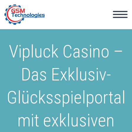
Vipluck Casino –
Das Exklusiv-
Glücksspielportal
mit exklusiven