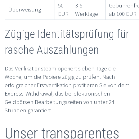
50
3-5
Gebührenfre
Überweisung
EUR
Werktage
ab 100 EUR
Zügige Identitätsprüfung für
rasche Auszahlungen
Das Verifikationsteam operiert sieben Tage die
Woche, um die Papiere zügig zu prüfen. Nach
erfolgreicher Erstverifikation profitieren Sie von dem
Express-Withdrawal, das bei elektronischen
Geldbörsen Bearbeitungszeiten von unter 24
Stunden garantiert.
Unser transparentes