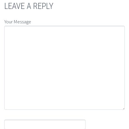
LEAVE A REPLY
Your Message