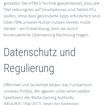
gestaltet. Die HTML5-Technik gewährleistet, dass alle
Titel reibungslos auf Smartphones und Tablet-PCs
laufen, ohne dass gesonderte Apps erforderlich sind.
Über 78% unserer Nutzer nutzen bereits mobil
Geräte – ein Entwicklung, dem wir durch
kontinuierliche Optimierung Rechnung tragen.
Datenschutz und
Regulierung
Offenheit und Sicherheit bilden das Fundament
unseres Portals. Wir agieren unter einer validen
Spiellizenz der Malta Gaming Authority
(MGA/B2C/394/2017), einer der härtesten