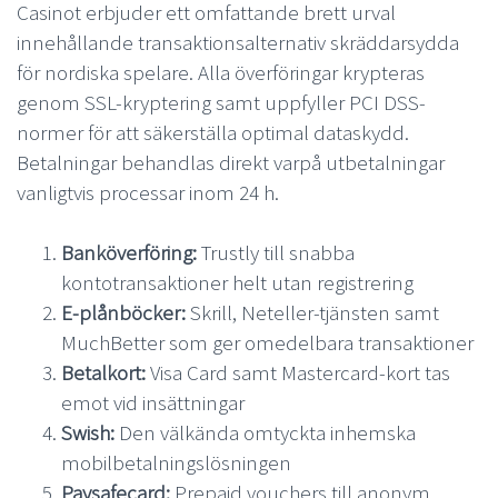
Casinot erbjuder ett omfattande brett urval
innehållande transaktionsalternativ skräddarsydda
för nordiska spelare. Alla överföringar krypteras
genom SSL-kryptering samt uppfyller PCI DSS-
normer för att säkerställa optimal dataskydd.
Betalningar behandlas direkt varpå utbetalningar
vanligtvis processar inom 24 h.
Banköverföring:
Trustly till snabba
kontotransaktioner helt utan registrering
E-plånböcker:
Skrill, Neteller-tjänsten samt
MuchBetter som ger omedelbara transaktioner
Betalkort:
Visa Card samt Mastercard-kort tas
emot vid insättningar
Swish:
Den välkända omtyckta inhemska
mobilbetalningslösningen
Paysafecard:
Prepaid vouchers till anonym