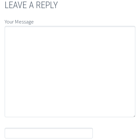
LEAVE A REPLY
Your Message