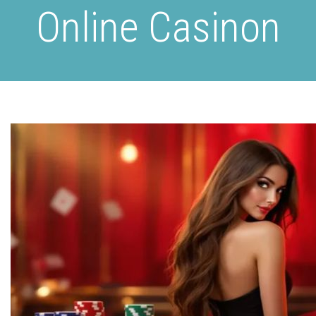
Online Casinon