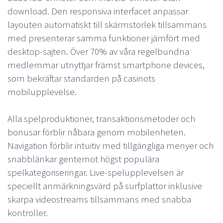
download. Den responsiva interfacet anpassar
layouten automatiskt till skärmstorlek tillsammans
med presenterar samma funktioner jämfört med
desktop-sajten. Över 70% av våra regelbundna
medlemmar utnyttjar främst smartphone devices,
som bekräftar standarden på casinots
mobilupplevelse.
Alla spelproduktioner, transaktionsmetoder och
bonusar förblir nåbara genom mobilenheten.
Navigation förblir intuitiv med tillgängliga menyer och
snabblänkar gentemot högst populära
spelkategoriseringar. Live-spelupplevelsen är
speciellt anmärkningsvärd på surfplattor inklusive
skarpa videostreams tillsammans med snabba
kontroller.