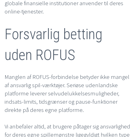
globale finansielle institutioner anvender til deres
online-tjenester.
Forsvarlig betting
uden ROFUS
Manglen af ROFUS-forbindelse betyder ikke mangel
af ansvarlig spil-værktøjer. Seriøse udenlandske
platforme leverer selvudelukkelsesmuligheder,
indsats-limits, tidsgrænser og pause-funktioner
direkte på deres egne platforme.
Vi anbefaler altid, at brugere påtager sig ansvarlighed
for deres egne spillemønstre ligegyldigt hvilken type