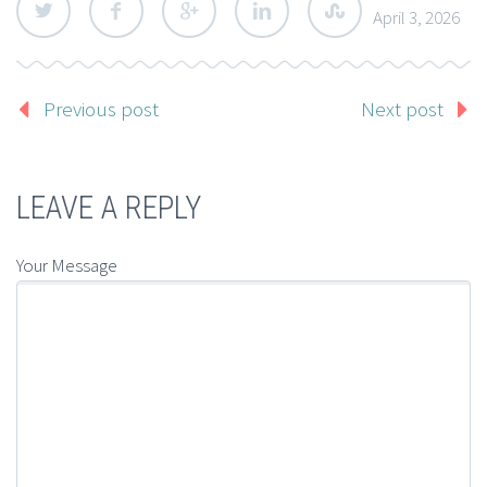
April 3, 2026
Previous post
Next post
LEAVE A REPLY
Your Message