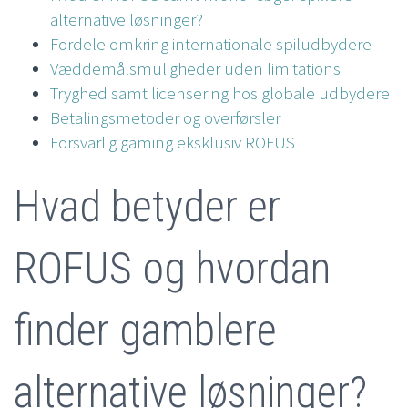
alternative løsninger?
Fordele omkring internationale spiludbydere
Væddemålsmuligheder uden limitations
Tryghed samt licensering hos globale udbydere
Betalingsmetoder og overførsler
Forsvarlig gaming eksklusiv ROFUS
Hvad betyder er
ROFUS og hvordan
finder gamblere
alternative løsninger?