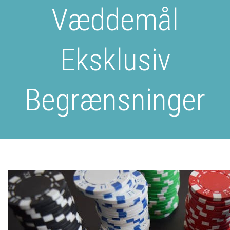
Væddemål
Eksklusiv
Begrænsninger