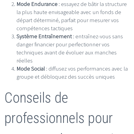
Mode Endurance
: essayez de bâtir la structure
la plus haute envisageable avec un fonds de
départ déterminé, parfait pour mesurer vos
compétences tactiques
Système Entraînement
: entraînez-vous sans
danger financier pour perfectionner vos
techniques avant de évoluer aux manches
réelles
Mode Social
: diffusez vos performances avec la
groupe et débloquez des succès uniques
Conseils de
professionnels pour