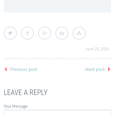
June 25, 2026
Previous post
Next post
LEAVE A REPLY
Your Message