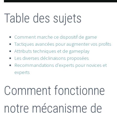
Table des sujets
Comment marche ce dispositif de game
Tactiques avancées pour augmenter vos profits
Attributs techniques et de gameplay
Les diverses déclinaisons proposées
Recommandations d’experts pour novices et
experts
Comment fonctionne
notre mécanisme de