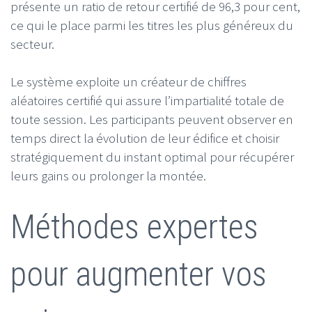
présente un ratio de retour certifié de 96,3 pour cent,
ce qui le place parmi les titres les plus généreux du
secteur.
Le système exploite un créateur de chiffres
aléatoires certifié qui assure l’impartialité totale de
toute session. Les participants peuvent observer en
temps direct la évolution de leur édifice et choisir
stratégiquement du instant optimal pour récupérer
leurs gains ou prolonger la montée.
Méthodes expertes
pour augmenter vos