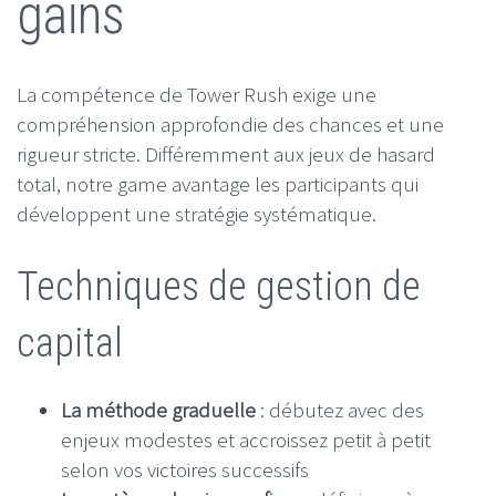
gains
La compétence de Tower Rush exige une
compréhension approfondie des chances et une
rigueur stricte. Différemment aux jeux de hasard
total, notre game avantage les participants qui
développent une stratégie systématique.
Techniques de gestion de
capital
La méthode graduelle
: débutez avec des
enjeux modestes et accroissez petit à petit
selon vos victoires successifs