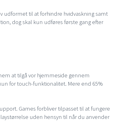
 udformet til at forhindre hvidvaskning samt
, dog skal kun udføres første gang efter
ennem at tilgå vor hjemmeside gennem
un for touch-funktionalitet. Mere end 65%
port. Games forbliver tilpasset til at fungere
laystørrelse uden hensyn til når du anvender