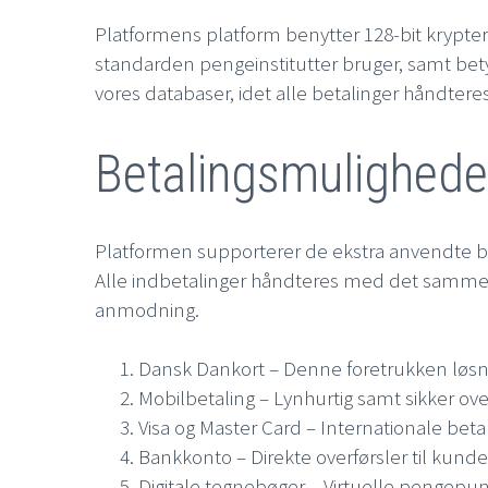
Platformens platform benytter 128-bit krypteri
standarden pengeinstitutter bruger, samt bet
vores databaser, idet alle betalinger håndte
Betalingsmuligheder
Platformen supporterer de ekstra anvendte be
Alle indbetalinger håndteres med det samme, h
anmodning.
Dansk Dankort – Denne foretrukken løsni
Mobilbetaling – Lynhurtig samt sikker ov
Visa og Master Card – Internationale be
Bankkonto – Direkte overførsler til kunde
Digitale tegnebøger – Virtuelle pengepunge 