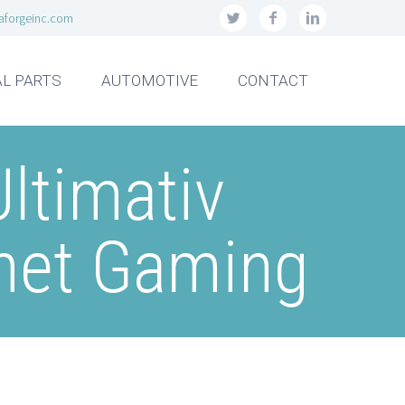
aforgeinc.com
L PARTS
AUTOMOTIVE
CONTACT
Ultimativ
rnet Gaming