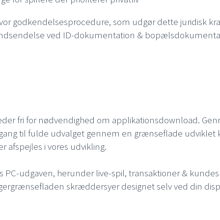
vor godkendelsesprocedure, som udgør dette juridisk krav
dsendelse ved ID-dokumentation & bopælsdokumentation
nheder fri for nødvendighed om applikationsdownload. G
g til fulde udvalget gennem en grænseflade udviklet k
 afspejles i vores udvikling.
 PC-udgaven, herunder live-spil, transaktioner & kundesup
ergrænsefladen skræddersyer designet selv ved din disp