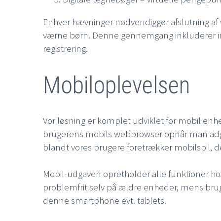
Enhver hævninger nødvendiggør afslutning af 
værne børn. Denne gennemgang inkluderer in
registrering.
Mobiloplevelsen
Vor løsning er komplet udviklet for mobil e
brugerens mobils webbrowser opnår man adgan
blandt vores brugere foretrækker mobilspil, der
Mobil-udgaven opretholder alle funktioner hos
problemfrit selv på ældre enheder, mens brug
denne smartphone evt. tablets.