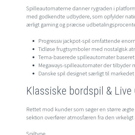
Spilleautomaterne danner rygraden i platfor
med godkendte udbydere, som opfylder nationa
ærligt gaming og præcise udbetalingsprocente
Progressiv jackpot-spil omfattende enor
Tidløse frugtsymboler med nostalgisk a
Tema-baserede spilleautomater baseret
Megaways-spilleautomater der tilbyder 
Danske spil designet særligt til markedet i
Klassiske bordspil & Live
Rettet mod kunder som søger en større ægte ca
sektion overfører atmosfæren fra den virkeligt 
Spiltype