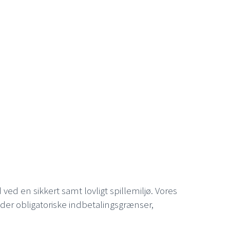
d en sikkert samt lovligt spillemiljø. Vores
nder obligatoriske indbetalingsgrænser,