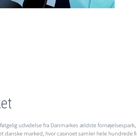
et
vfølgelig udvidelse fra Danmarkes ældste fornøjelsespark
 det danske marked, hvor casinoet samler hele hundrede fir