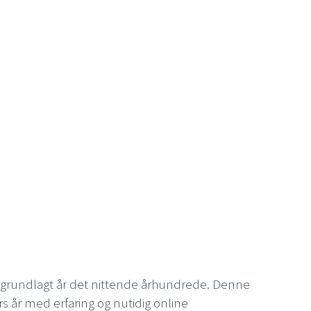
, grundlagt år det nittende århundrede. Denne
s år med erfaring og nutidig online