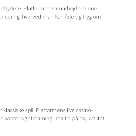
 udbydere. Platformen samarbejder alene
ancering, hvorved man kan føle sig tryg om
lassiske spil. Platformens live casino-
værter og streaming i realtid på høj kvalitet.