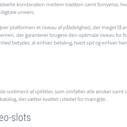
ideelle kombination mellem tradition samt fornyelse, hv
digitale univers.
giver platformen et niveau af pålidelighed, der meget få 
rnen, der garanterer brugere den optimale niveau for for
mhed betyder, at enhver betaling, hvert spil og enhver han
sortiment af spiltitler, som omfatter alle ønsker samt spi
atalog, der sætter kvalitet i stedet for mængde.
eo-slots