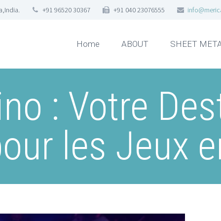
,India.
+91 96520 30367
+91 040 23076555
info@meric
Home
ABOUT
SHEET META
no : Votre Des
pour les Jeux e