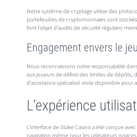
Notre système de cryptage utilise des protocol
portefeuilles de cryptomonnaies sont stockés 
font l’objet d’audits de sécurité réguliers me
Engagement envers le je
Nous reconnaissons notre responsabilité dans
aux joueurs de définir des limites de dépôt
d’assistance spécialisé reste disponible pour
L’expérience utilisa
L’interface de Stake Casino a été conçue avec
navigation même pour les utilisateurs novices,