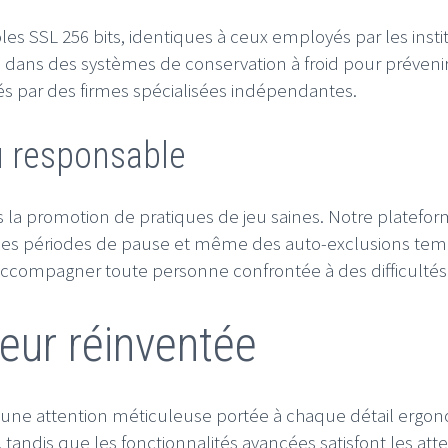
es SSL 256 bits, identiques à ceux employés par les instit
dans des systèmes de conservation à froid pour prévenir 
nés par des firmes spécialisées indépendantes.
u responsable
 la promotion de pratiques de jeu saines. Notre platefo
s, des périodes de pause et même des auto-exclusions te
 accompagner toute personne confrontée à des difficultés 
teur réinventée
 une attention méticuleuse portée à chaque détail ergono
 tandis que les fonctionnalités avancées satisfont les at