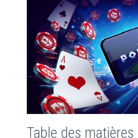
Table des matières