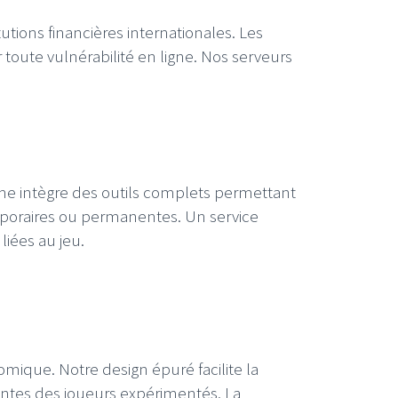
utions financières internationales. Les
toute vulnérabilité en ligne. Nos serveurs
rme intègre des outils complets permettant
mporaires ou permanentes. Un service
liées au jeu.
mique. Notre design épuré facilite la
tentes des joueurs expérimentés. La