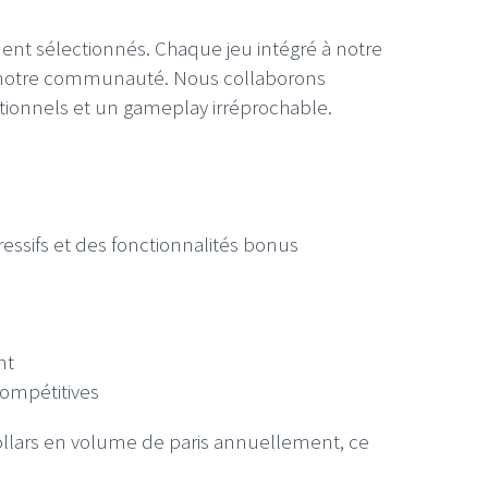
nt sélectionnés. Chaque jeu intégré à notre
de notre communauté. Nous collaborons
ptionnels et un gameplay irréprochable.
ressifs et des fonctionnalités bonus
nt
ompétitives
dollars en volume de paris annuellement, ce