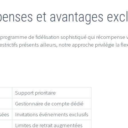
nses et avantages excl
rogramme de fidélisation sophistiqué qui récompense vér
ictifs présents ailleurs, notre approche privilégie la flex
Support prioritaire
Gestionnaire de compte dédié
sées
Invitations événements exclusifs
Limites de retrait augmentées