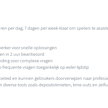
en per dag, 7 dagen per week klaar om spelers te assiste
rker voor snelle oplossingen
en in 2 uur beantwoord
inding voor complexe vragen
requente vragen toegankelijk op ieder tijdstip
lbeleid en kunnen gebruikers doorverwijzen naar professi
verse tools zoals depositolimieten, time-outs en zelfuit