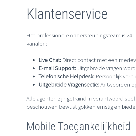
Klantenservice
Het professionele ondersteuningsteam is 24 ur
kanalen:
Live Chat:
Direct contact met een medewe
E-mail Support:
Uitgebreide vragen word
Telefonische Helpdesk:
Persoonlijk verb
Uitgebreide Vragensectie:
Antwoorden op f
Alle agenten zijn getraind in verantwoord spe
beschouwen bewust gokken ernstig en bieden di
Mobile Toegankelijkheid