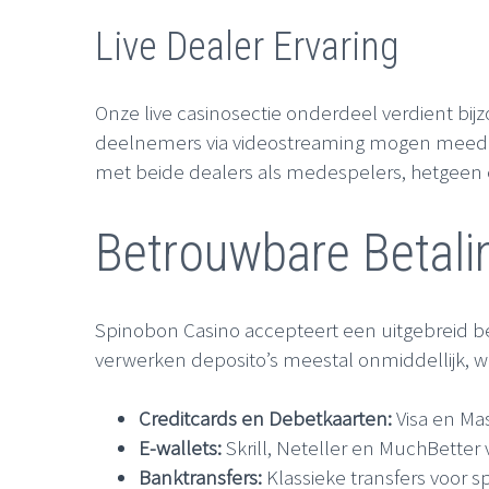
Live Dealer Ervaring
Onze live casinosectie onderdeel verdient bij
deelnemers via videostreaming mogen meedoen
met beide dealers als medespelers, hetgeen e
Betrouwbare Betali
Spinobon Casino accepteert een uitgebreid b
verwerken deposito’s meestal onmiddellijk, wa
Creditcards en Debetkaarten:
Visa en Ma
E-wallets:
Skrill, Neteller en MuchBetter
Banktransfers:
Klassieke transfers voor s