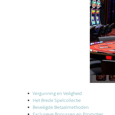
Vergunning en Veiligheid
Het Brede Spelcollectie
Beveiligde Betaalmethoden
Exclusieve Bonussen en Promoties