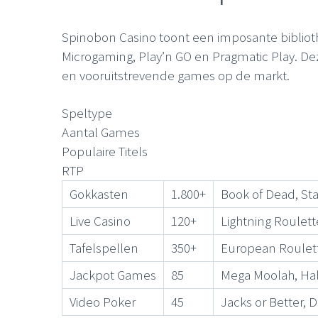
Spinobon Casino toont een imposante biblioth
Microgaming, Play’n GO en Pragmatic Play. De
en vooruitstrevende games op de markt.
Speltype
Aantal Games
Populaire Titels
RTP
Gokkasten
1.800+
Book of Dead, Sta
Live Casino
120+
Lightning Roulett
Tafelspellen
350+
European Roulette
Jackpot Games
85
Mega Moolah, Hall
Video Poker
45
Jacks or Better, 