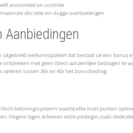
eft anonimiteit en controle
 maximale discretie en vlugge overboekingen
n Aanbiedingen
tgebreid welkomstpakket dat bestaat uit een bonus en g
 te ontdekken met geen direct aanzienlijke bedragen te w
s variëren tussen 30x en 40x het bonusbedrag.
chisch beloningssysteem waarbij elke inzet punten oplev
jzen. Hogere lagen activeren extra privileges zoals dedica