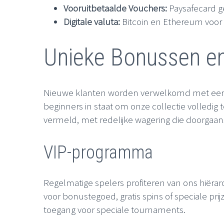
Vooruitbetaalde Vouchers:
Paysafecard ge
Digitale valuta:
Bitcoin en Ethereum voor
Unieke Bonussen e
Nieuwe klanten worden verwelkomd met een ui
beginners in staat om onze collectie volledig
vermeld, met redelijke wagering die doorgaan
VIP-programma
Regelmatige spelers profiteren van ons hiërar
voor bonustegoed, gratis spins of speciale pri
toegang voor speciale tournaments.