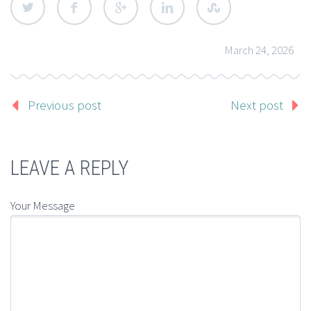
March 24, 2026
Previous post
Next post
LEAVE A REPLY
Your Message