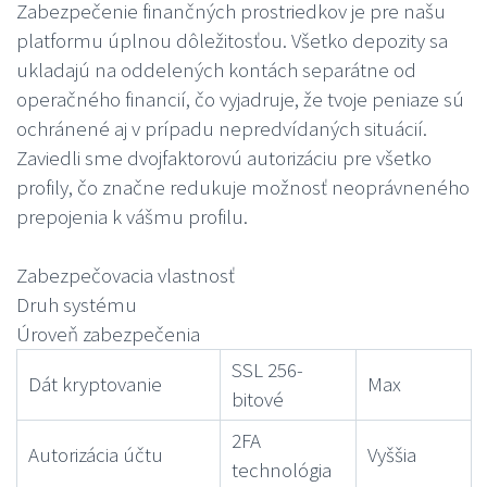
Zabezpečenie finančných prostriedkov je pre našu
platformu úplnou dôležitosťou. Všetko depozity sa
ukladajú na oddelených kontách separátne od
operačného financií, čo vyjadruje, že tvoje peniaze sú
ochránené aj v prípadu nepredvídaných situácií.
Zaviedli sme dvojfaktorovú autorizáciu pre všetko
profily, čo značne redukuje možnosť neoprávneného
prepojenia k vášmu profilu.
Zabezpečovacia vlastnosť
Druh systému
Úroveň zabezpečenia
SSL 256-
Dát kryptovanie
Max
bitové
2FA
Autorizácia účtu
Vyššia
technológia