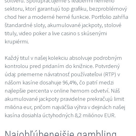
softvéru. Spolupracujeme s leadermi herného
sektoru, ktorí garantujú top grafiku, bezproblémový
chod hier a moderné herné funkcie. Portfolio zahŕňa
štandardné sloty, akumulované jackpoty, stolové
tituly, video poker a live casino s skúsenými
krupiérmi.
Každý titul v našej kolekciu absolvuje podrobným
kontrolou pred pridaním do knižnice. Potvrdený
údaj: priemerne návratnosť používateľovi (RTP) v
nášom kasíne dosahuje 96,4%, čo patrí medzi
najlepšie percenta v online hernom odvetví. Náš
akumulované jackpoty pravidelne prekračujú limit
milióna eur, pričom najväčšia výhra v dejinách našej
kasína dosiahla úctyhodných 8,2 miliónov EUR.
Najobľúbenejšie gambling