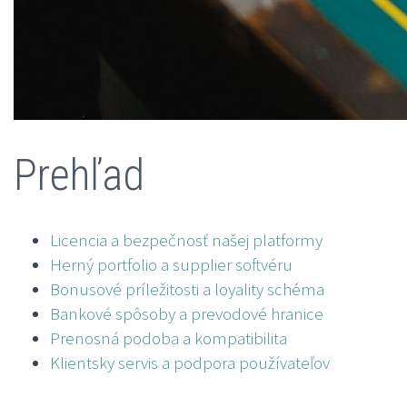
Prehľad
Licencia a bezpečnosť našej platformy
Herný portfolio a supplier softvéru
Bonusové príležitosti a loyality schéma
Bankové spôsoby a prevodové hranice
Prenosná podoba a kompatibilita
Klientsky servis a podpora používateľov