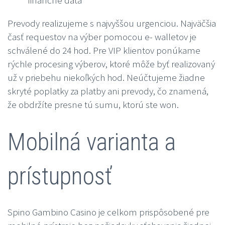
finančné dáta
Prevody realizujeme s najvyššou urgenciou. Najväčšia
časť requestov na výber pomocou e- walletov je
schválené do 24 hod. Pre VIP klientov ponúkame
rýchle procesing výberov, ktoré môže byť realizovaný
už v priebehu niekoľkých hod. Neúčtujeme žiadne
skryté poplatky za platby ani prevody, čo znamená,
že obdržíte presne tú sumu, ktorú ste won.
Mobilná varianta a
prístupnosť
Spino Gambino Casino je celkom prispôsobené pre