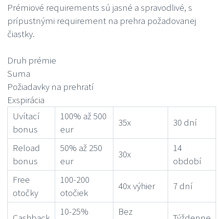
Prémiové requirements sú jasné a spravodlivé, s
prípustnými requirement na prehra požadovanej
čiastky.
Druh prémie
Suma
Požiadavky na prehratí
Exspirácia
Uvítací
100% až 500
35x
30 dní
bonus
eur
Reload
50% až 250
14
30x
bonus
eur
období
Free
100-200
40x výhier
7 dní
otočky
otočiek
10-25%
Bez
Cashback
Týždenne