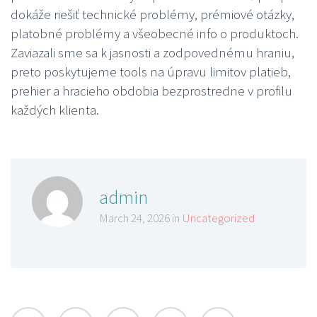
dokáže riešiť technické problémy, prémiové otázky,
platobné problémy a všeobecné info o produktoch.
Zaviazali sme sa k jasnosti a zodpovednému hraniu,
preto poskytujeme tools na úpravu limitov platieb,
prehier a hracieho obdobia bezprostredne v profilu
každých klienta.
admin
March 24, 2026 in
Uncategorized