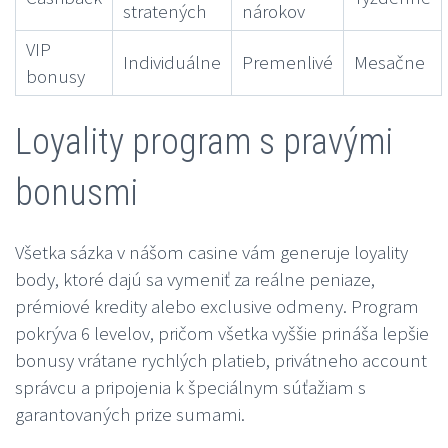
stratených
nárokov
VIP
Individuálne
Premenlivé
Mesačne
bonusy
Loyality program s pravými
bonusmi
Všetka sázka v nášom casine vám generuje loyality
body, ktoré dajú sa vymeniť za reálne peniaze,
prémiové kredity alebo exclusive odmeny. Program
pokrýva 6 levelov, pričom všetka vyššie prináša lepšie
bonusy vrátane rychlých platieb, privátneho account
správcu a pripojenia k špeciálnym súťažiam s
garantovaných prize sumami.