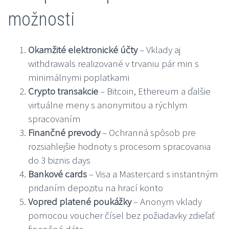
možnosti
Okamžité elektronické účty
– Vklady aj
withdrawals realizované v trvaniu pár min s
minimálnymi poplatkami
Crypto transakcie
– Bitcoin, Ethereum a ďalšie
virtuálne meny s anonymitou a rýchlym
spracovaním
Finančné prevody
– Ochranná spôsob pre
rozsiahlejšie hodnoty s procesom spracovania
do 3 biznis days
Bankové cards
– Visa a Mastercard s instantným
pridaním depozitu na hrací konto
Vopred platené poukážky
– Anonym vklady
pomocou voucher čísel bez požiadavky zdieľať