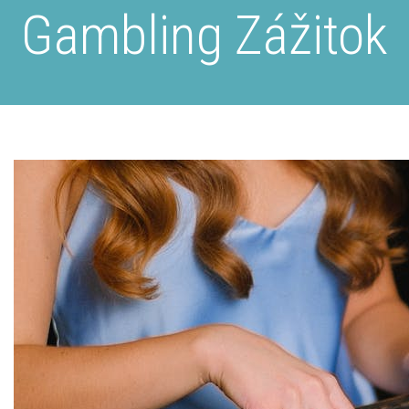
Gambling Zážitok