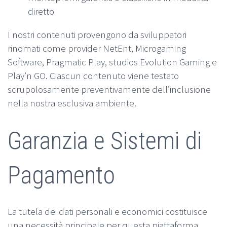
diretto
I nostri contenuti provengono da sviluppatori
rinomati come provider NetEnt, Microgaming
Software, Pragmatic Play, studios Evolution Gaming e
Play’n GO. Ciascun contenuto viene testato
scrupolosamente preventivamente dell’inclusione
nella nostra esclusiva ambiente.
Garanzia e Sistemi di
Pagamento
La tutela dei dati personali e economici costituisce
una necessità principale per questa piattaforma.