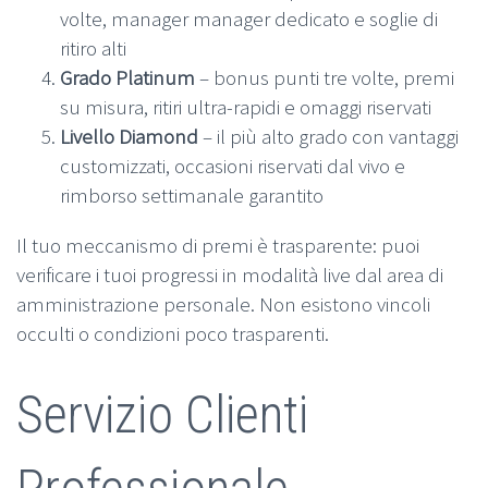
volte, manager manager dedicato e soglie di
ritiro alti
Grado Platinum
– bonus punti tre volte, premi
su misura, ritiri ultra-rapidi e omaggi riservati
Livello Diamond
– il più alto grado con vantaggi
customizzati, occasioni riservati dal vivo e
rimborso settimanale garantito
Il tuo meccanismo di premi è trasparente: puoi
verificare i tuoi progressi in modalità live dal area di
amministrazione personale. Non esistono vincoli
occulti o condizioni poco trasparenti.
Servizio Clienti