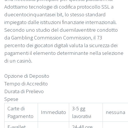
Adottiamo tecnologie di codifica protocollo SSL a
duecentocinquantasei bit, lo stesso standard
impiegato dalle istituzioni finanziarie internazionali.
Secondo uno studio del duemilaventitre condotto
da Gambling Commission Commission, il 73
percento dei giocatori digitali valuta la sicurezza dei
pagamenti il elemento determinante nella selezione
di un casinò.
Opzione di Deposito
Tempo di Accredito
Durata di Prelievo
Spese
Carte di
3-5 gg
Immediato
nessuna
Pagamento
lavorativi
E-wallet
24-48 ore