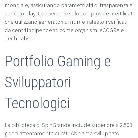
mondiale, assicurando parametri alti di trasparenza e
corretto play. Cooperiamo solo con provider certificati
che utilizzano generatori di numeri aleatori verificati
da centri indipendenti come organismi eCOGRA e
iTech Labs.
Portfolio Gaming e
Sviluppatori
Tecnologici
La biblioteca di SpinGrande include superiore a 2.500
giochi attentamente curati. Abbiamo sviluppato