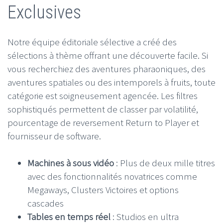
Exclusives
Notre équipe éditoriale sélective a créé des
sélections à thème offrant une découverte facile. Si
vous recherchiez des aventures pharaoniques, des
aventures spatiales ou des intemporels à fruits, toute
catégorie est soigneusement agencée. Les filtres
sophistiqués permettent de classer par volatilité,
pourcentage de reversement Return to Player et
fournisseur de software.
Machines à sous vidéo
: Plus de deux mille titres
avec des fonctionnalités novatrices comme
Megaways, Clusters Victoires et options
cascades
Tables en temps réel
: Studios en ultra