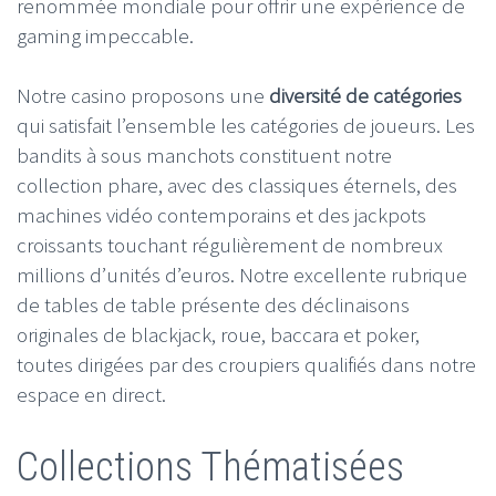
renommée mondiale pour offrir une expérience de
gaming impeccable.
Notre casino proposons une
diversité de catégories
qui satisfait l’ensemble les catégories de joueurs. Les
bandits à sous manchots constituent notre
collection phare, avec des classiques éternels, des
machines vidéo contemporains et des jackpots
croissants touchant régulièrement de nombreux
millions d’unités d’euros. Notre excellente rubrique
de tables de table présente des déclinaisons
originales de blackjack, roue, baccara et poker,
toutes dirigées par des croupiers qualifiés dans notre
espace en direct.
Collections Thématisées