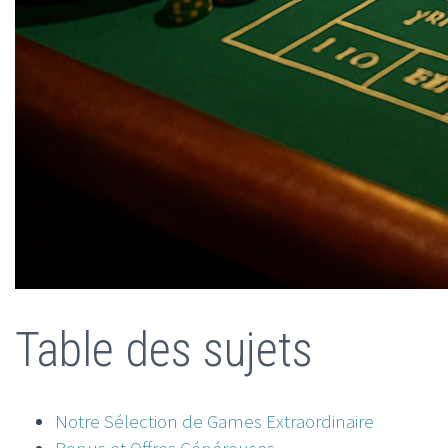
Table des sujets
Notre Sélection de Games Extraordinaire
Bonus et Offres Généreuses