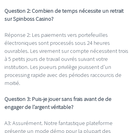
Question 2: Combien de temps nécessite un retrait
sur Spinboss Casino?
Réponse 2: Les paiements vers portefeuilles
électroniques sont processés sous 24 heures
ouvrables. Les virement sur compte nécessitent trois
à 5 petits jours de travail ouvrés suivant votre
institution. Les joueurs privilège jouissent d’un
processing rapide avec des périodes raccourcis de
moitié.
Question 3: Puis-je jouer sans frais avant de de
engager de l’argent véritable?
A3: Assurément. Notre fantastique plateforme
présente un mode démo pour la plupart des