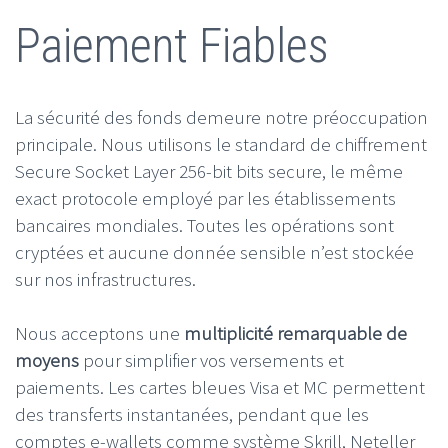
Paiement Fiables
La sécurité des fonds demeure notre préoccupation
principale. Nous utilisons le standard de chiffrement
Secure Socket Layer 256-bit bits secure, le même
exact protocole employé par les établissements
bancaires mondiales. Toutes les opérations sont
cryptées et aucune donnée sensible n’est stockée
sur nos infrastructures.
Nous acceptons une
multiplicité remarquable de
moyens
pour simplifier vos versements et
paiements. Les cartes bleues Visa et MC permettent
des transferts instantanées, pendant que les
comptes e-wallets comme système Skrill, Neteller