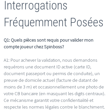
Interrogations
Fréquemment Posées
Q1: Quels pièces sont requis pour valider mon
compte joueur chez Spinboss?
A1: Pour achever la validation, nous demandons
requérons une document ID active (carte ID,
document passeport ou permis de conduite), un
preuve de domicile actuel (facture de datant de
moins de 3 m) et occasionnellement une photo de
votre CB bancaire (en masquant les digits centraux).
Ce mécanisme garantit votre confidentialité et
respecte les normes légales contre le blanchiment.