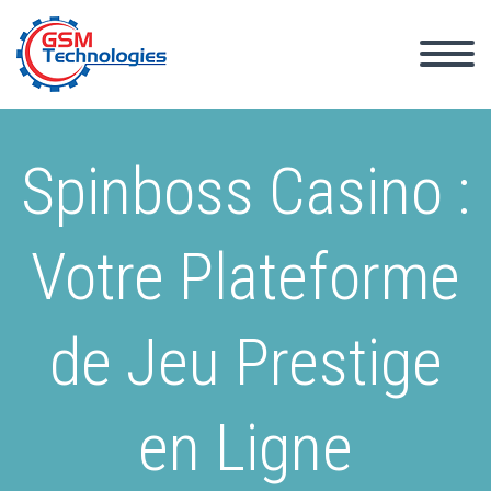
Spinboss Casino :
Votre Plateforme
de Jeu Prestige
en Ligne