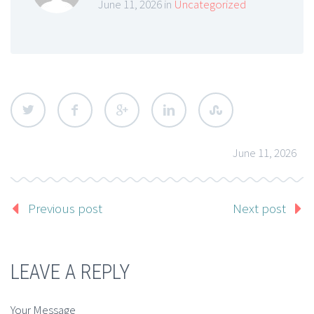
June 11, 2026 in
Uncategorized
June 11, 2026
Previous post
Next post
LEAVE A REPLY
Your Message