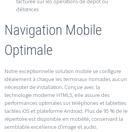
facturée sur les opérations de dépôt ou
débitrices
Navigation Mobile
Optimale
Notre exceptionnelle solution mobile se configure
idéalement à chaque les terminaux nomades aucun
nécessiter de installation. Conçue avec la
technologie moderne HTML5, elle assure des
performances optimales sur téléphones et tablettes
tactiles iOS et plateforme Android. Plus de 95 % de le
répertoire est disponible en mobilité, conservant la
semblable excellence d’image et audio.