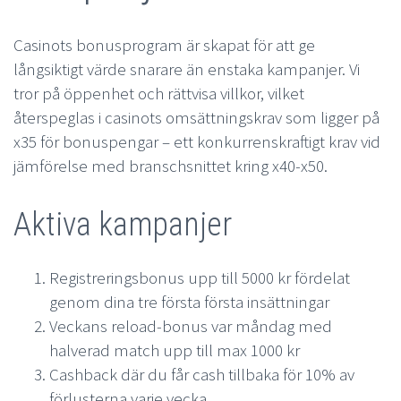
Casinots bonusprogram är skapat för att ge
långsiktigt värde snarare än enstaka kampanjer. Vi
tror på öppenhet och rättvisa villkor, vilket
återspeglas i casinots omsättningskrav som ligger på
x35 för bonuspengar – ett konkurrenskraftigt krav vid
jämförelse med branschsnittet kring x40-x50.
Aktiva kampanjer
Registreringsbonus upp till 5000 kr fördelat
genom dina tre första första insättningar
Veckans reload-bonus var måndag med
halverad match upp till max 1000 kr
Cashback där du får cash tillbaka för 10% av
förlusterna varje vecka