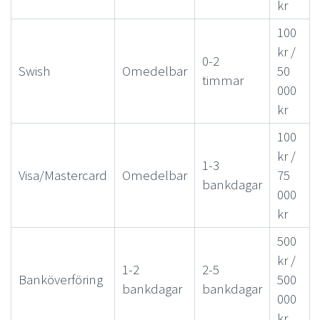
kr
100
kr /
0-2
Swish
Omedelbar
50
timmar
000
kr
100
kr /
1-3
Visa/Mastercard
Omedelbar
75
bankdagar
000
kr
500
kr /
1-2
2-5
Banköverföring
500
bankdagar
bankdagar
000
kr