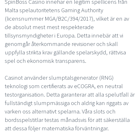
SpinBoss Casino innehar en legitim spellicens från
Malta spelautoritetens Gaming Authority
(licensnummer MGA/B2C/394/2017), vilket är en av
de absolut mest mest respekterade
tillsynsmyndigheter i Europa. Detta innebär att vi
genomgår återkommande revisioner och skall
uppfylla strikta krav gällande spelarskydd, rättvisa
spel och ekonomisk transparens.
Casinot använder slumptalsgenerator (RNG)
teknologi som certifierats av eCOGRA, en neutral
testorganisation. Detta garanterar att alla spelutfall är
fullständigt slumpmässiga och aldrig kan riggats av
varken oss alternativt spelarna. Våra slots och
bordsspelstitlar testas månadsvis för att säkerställa
att dessa följer matematiska förväntningar.