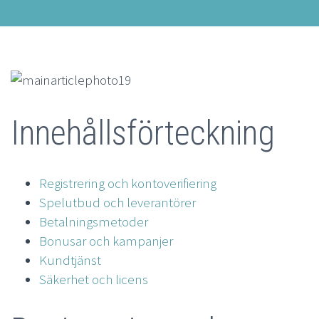
Innehållsförteckning
Registrering och kontoverifiering
Spelutbud och leverantörer
Betalningsmetoder
Bonusar och kampanjer
Kundtjänst
Säkerhet och licens