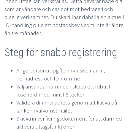
innan uttag kan verkställas. Detta bevarar både dig
som användare och casinot mot bedrägeri och
olaglig verksamhet. Du ska tillhandahålla en aktuell
ID-handling plus ett bostadsbevis som inte är äldre
än tre månader.
Steg för snabb registrering
Ange personuppgifter inklusive namn,
hemadress och ID-nummer
Välj användarnamn och skapa ett robust
lösenord med minst 8 tecken
Validera din mailadress genom att klicka på
länken i välkomstmailet
Skicka in verifieringsdokument för att därmed
aktivera uttagsfunktionen