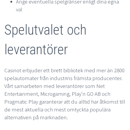
Ange eventuella spelgränser enligt dina egna
val
Spelutvalet och
leverantörer
Casinot erbjuder ett brett bibliotek med mer än 2800
spelautomater från industrins främsta producenter.
Vårt samarbeten med leverantörer som Net
Entertainment, Microgaming, Play’n GO AB och
Pragmatic Play garanterar att du alltid har åtkomst till
de mest aktuella och mest omtyckta populära
alternativen på marknaden.