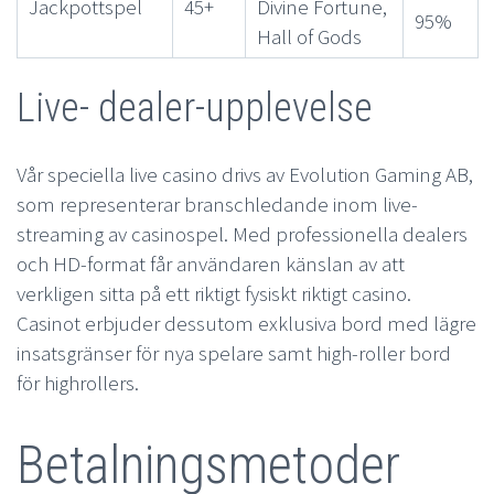
Jackpottspel
45+
Divine Fortune,
95%
Hall of Gods
Live- dealer-upplevelse
Vår speciella live casino drivs av Evolution Gaming AB,
som representerar branschledande inom live-
streaming av casinospel. Med professionella dealers
och HD-format får användaren känslan av att
verkligen sitta på ett riktigt fysiskt riktigt casino.
Casinot erbjuder dessutom exklusiva bord med lägre
insatsgränser för nya spelare samt high-roller bord
för highrollers.
Betalningsmetoder