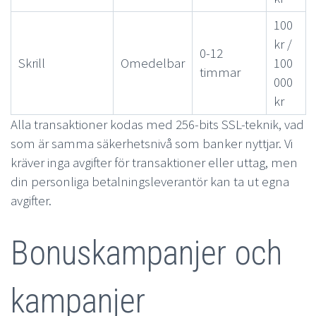
100
kr /
0-12
Skrill
Omedelbar
100
timmar
000
kr
Alla transaktioner kodas med 256-bits SSL-teknik, vad
som är samma säkerhetsnivå som banker nyttjar. Vi
kräver inga avgifter för transaktioner eller uttag, men
din personliga betalningsleverantör kan ta ut egna
avgifter.
Bonuskampanjer och
kampanjer