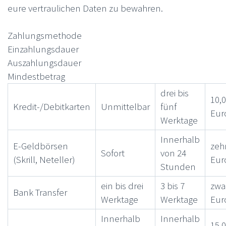
eure vertraulichen Daten zu bewahren.
Zahlungsmethode
Einzahlungsdauer
Auszahlungsdauer
Mindestbetrag
drei bis
10,
Kredit-/Debitkarten
Unmittelbar
fünf
Eur
Werktage
Innerhalb
E-Geldbörsen
zeh
Sofort
von 24
(Skrill, Neteller)
Eur
Stunden
ein bis drei
3 bis 7
zwa
Bank Transfer
Werktage
Werktage
Eur
Innerhalb
Innerhalb
15,