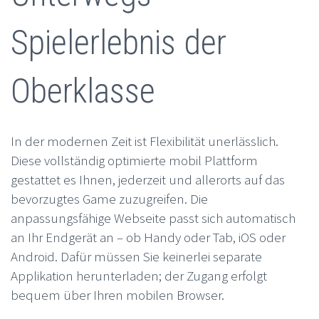
Spielerlebnis der
Oberklasse
In der modernen Zeit ist Flexibilität unerlässlich.
Diese vollständig optimierte mobil Plattform
gestattet es Ihnen, jederzeit und allerorts auf das
bevorzugtes Game zuzugreifen. Die
anpassungsfähige Webseite passt sich automatisch
an Ihr Endgerät an – ob Handy oder Tab, iOS oder
Android. Dafür müssen Sie keinerlei separate
Applikation herunterladen; der Zugang erfolgt
bequem über Ihren mobilen Browser.