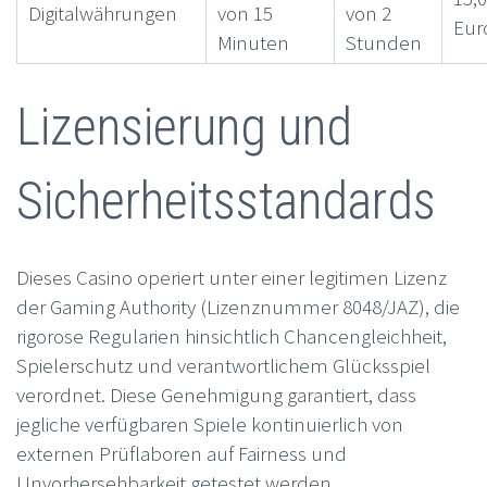
Digitalwährungen
von 15
von 2
Eur
Minuten
Stunden
Lizensierung und
Sicherheitsstandards
Dieses Casino operiert unter einer legitimen Lizenz
der Gaming Authority (Lizenznummer 8048/JAZ), die
rigorose Regularien hinsichtlich Chancengleichheit,
Spielerschutz und verantwortlichem Glücksspiel
verordnet. Diese Genehmigung garantiert, dass
jegliche verfügbaren Spiele kontinuierlich von
externen Prüflaboren auf Fairness und
Unvorhersehbarkeit getestet werden.