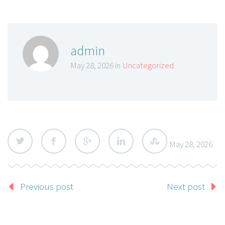
admin
May 28, 2026 in
Uncategorized
May 28, 2026
Previous post
Next post