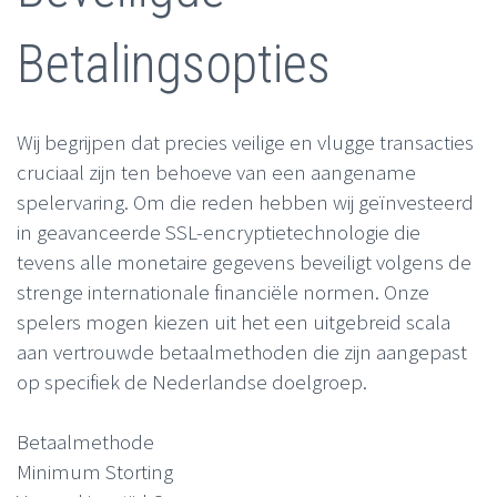
Betalingsopties
Wij begrijpen dat precies veilige en vlugge transacties
cruciaal zijn ten behoeve van een aangename
spelervaring. Om die reden hebben wij geïnvesteerd
in geavanceerde SSL-encryptietechnologie die
tevens alle monetaire gegevens beveiligt volgens de
strenge internationale financiële normen. Onze
spelers mogen kiezen uit het een uitgebreid scala
aan vertrouwde betaalmethoden die zijn aangepast
op specifiek de Nederlandse doelgroep.
Betaalmethode
Minimum Storting