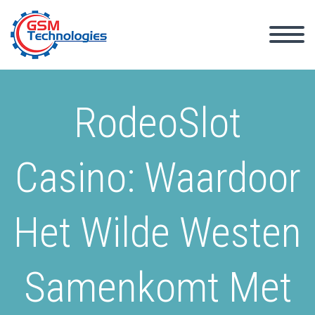
RodeoSlot
Casino: Waardoor
Het Wilde Westen
Samenkomt Met