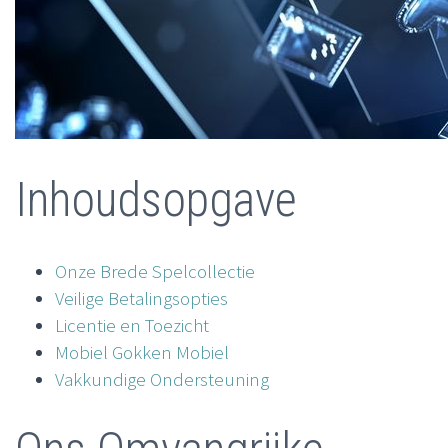
Inhoudsopgave
Onze Brede Spelcollectie
Veilige Betalingsopties
Licentie en Toezicht
Mobiel Gokken Mobiel
Vakkundige Ondersteuning