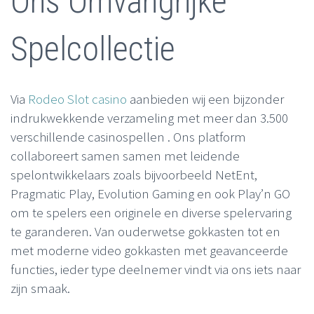
Ons Omvangrijke
Spelcollectie
Via
Rodeo Slot casino
aanbieden wij een bijzonder
indrukwekkende verzameling met meer dan 3.500
verschillende casinospellen . Ons platform
collaboreert samen samen met leidende
spelontwikkelaars zoals bijvoorbeeld NetEnt,
Pragmatic Play, Evolution Gaming en ook Play’n GO
om te spelers een originele en diverse spelervaring
te garanderen. Van ouderwetse gokkasten tot en
met moderne video gokkasten met geavanceerde
functies, ieder type deelnemer vindt via ons iets naar
zijn smaak.