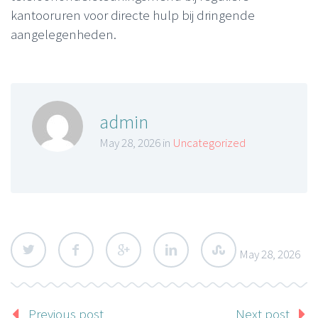
kantooruren voor directe hulp bij dringende
aangelegenheden.
admin
May 28, 2026 in
Uncategorized
May 28, 2026
Previous post
Next post