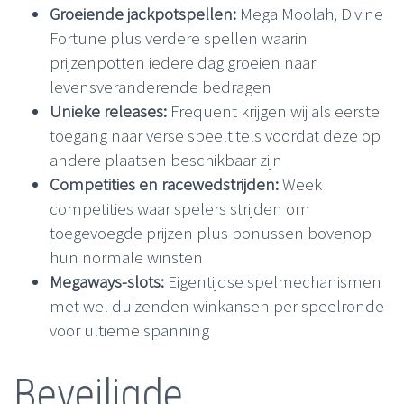
Groeiende jackpotspellen:
Mega Moolah, Divine
Fortune plus verdere spellen waarin
prijzenpotten iedere dag groeien naar
levensveranderende bedragen
Unieke releases:
Frequent krijgen wij als eerste
toegang naar verse speeltitels voordat deze op
andere plaatsen beschikbaar zijn
Competities en racewedstrijden:
Week
competities waar spelers strijden om
toegevoegde prijzen plus bonussen bovenop
hun normale winsten
Megaways-slots:
Eigentijdse spelmechanismen
met wel duizenden winkansen per speelronde
voor ultieme spanning
Beveiligde