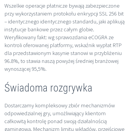
Wszelkie operacje płatnicze bywają zabezpieczone
przy wykorzystaniem protokołu enkrypcji SSL 256 bit
– identycznego identycznego standardu, jaki aplikują
instytucje bankowe przez całym globie.
Weryfikowany fakt: wg sprawozdania eCOGRA ze
kontroli oferowanej platformy, wskaźnik wypłat RTP
dla przedstawionym kasynie stanowi w przybliżeniu
96.8%, to stawia naszą powyżej średniej branżowej
wynoszącej 95,5%.
Świadoma rozgrywka
Dostarczamy kompleksowy zbiór mechanizmów
odpowiedzialnej gry, umożliwiający klientom
całkowitą kontrolę ponad swoją działalnością
gamingową. Mechanizm limitu wkładów, przejściowe