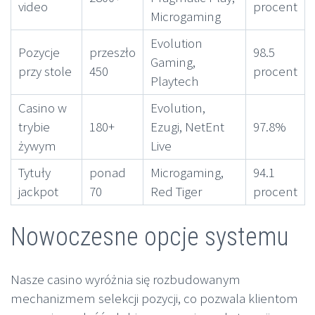
video
procent
Microgaming
Evolution
Pozycje
przeszło
98.5
Gaming,
przy stole
450
procent
Playtech
Casino w
Evolution,
trybie
180+
Ezugi, NetEnt
97.8%
żywym
Live
Tytuły
ponad
Microgaming,
94.1
jackpot
70
Red Tiger
procent
Nowoczesne opcje systemu
Nasze casino wyróżnia się rozbudowanym
mechanizmem selekcji pozycji, co pozwala klientom