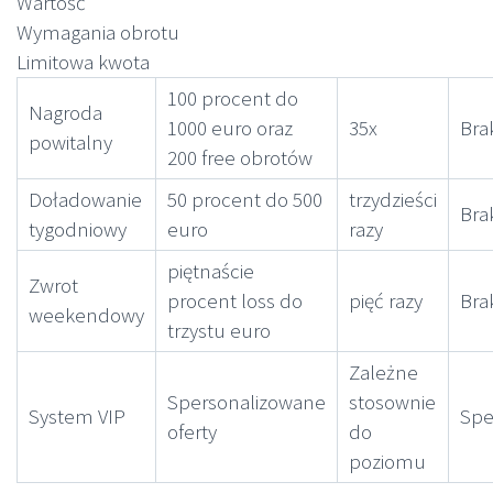
Wartość
Wymagania obrotu
Limitowa kwota
100 procent do
Nagroda
1000 euro oraz
35x
Bra
powitalny
200 free obrotów
Doładowanie
50 procent do 500
trzydzieści
Bra
tygodniowy
euro
razy
piętnaście
Zwrot
procent loss do
pięć razy
Bra
weekendowy
trzystu euro
Zależne
Spersonalizowane
stosownie
System VIP
Spe
oferty
do
poziomu