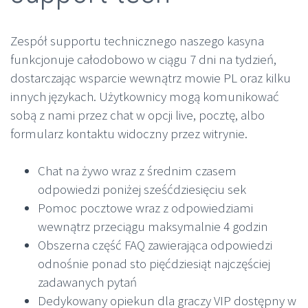
Zespół supportu technicznego naszego kasyna
funkcjonuje całodobowo w ciągu 7 dni na tydzień,
dostarczając wsparcie wewnątrz mowie PL oraz kilku
innych językach. Użytkownicy mogą komunikować
sobą z nami przez chat w opcji live, pocztę, albo
formularz kontaktu widoczny przez witrynie.
Chat na żywo wraz z średnim czasem
odpowiedzi poniżej sześćdziesięciu sek
Pomoc pocztowe wraz z odpowiedziami
wewnątrz przeciągu maksymalnie 4 godzin
Obszerna część FAQ zawierająca odpowiedzi
odnośnie ponad sto pięćdziesiąt najczęściej
zadawanych pytań
Dedykowany opiekun dla graczy VIP dostępny w