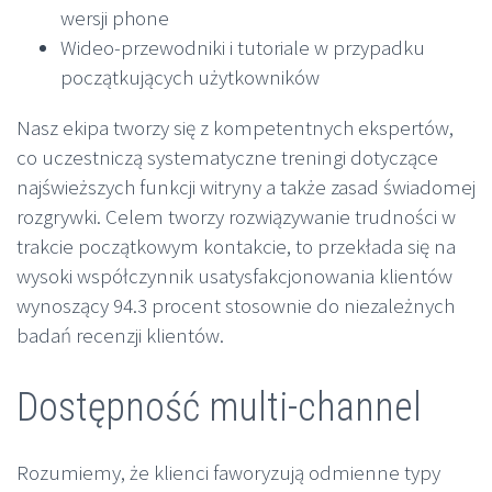
wersji phone
Wideo-przewodniki i tutoriale w przypadku
początkujących użytkowników
Nasz ekipa tworzy się z kompetentnych ekspertów,
co uczestniczą systematyczne treningi dotyczące
najświeższych funkcji witryny a także zasad świadomej
rozgrywki. Celem tworzy rozwiązywanie trudności w
trakcie początkowym kontakcie, to przekłada się na
wysoki współczynnik usatysfakcjonowania klientów
wynoszący 94.3 procent stosownie do niezależnych
badań recenzji klientów.
Dostępność multi-channel
Rozumiemy, że klienci faworyzują odmienne typy