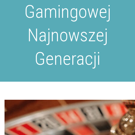
Gamingowej
Najnowszej
Generacji